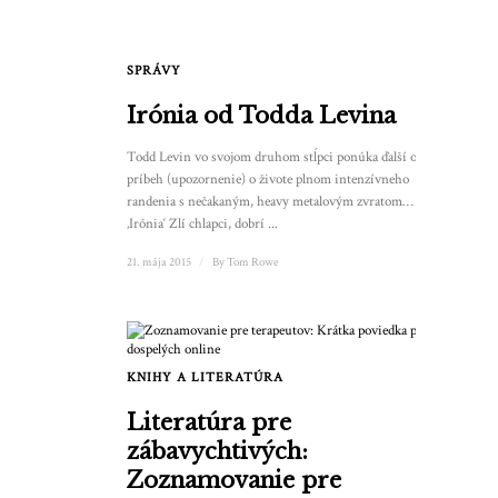
SPRÁVY
Irónia od Todda Levina
Todd Levin vo svojom druhom stĺpci ponúka ďalší opilecký
príbeh (upozornenie) o živote plnom intenzívneho
randenia s nečakaným, heavy metalovým zvratom…
‚Irónia‘ Zlí chlapci, dobrí ...
21. mája 2015
/
By
Tom Rowe
KNIHY A LITERATÚRA
Literatúra pre
zábavychtivých:
Zoznamovanie pre