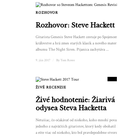
ROZHOVOR
Rozhovor: Steve Hackett
Gitarista Genesis Steve Hackett cestuje po Spojenom
kráľovstve a hrá zmes starých klasík a nového materiálu z
albumu The Night Siren. Pijanica zachytáva ...
9. jún 2017
/
By
Tom Rowe
8.5
SKÓRE
ŽIVÉ RECENZIE
Živé hodnotenie: Žiarivá
odysea Steva Hacketta
Netušiac, čo očakávať od niekoho, koho mnohí považujú za
jedného z najväčších gitaristov, ktorý kedy obohatil hudbu,
a ešte viac od niekoho, kto bol pravdepodobne stvorený z ...