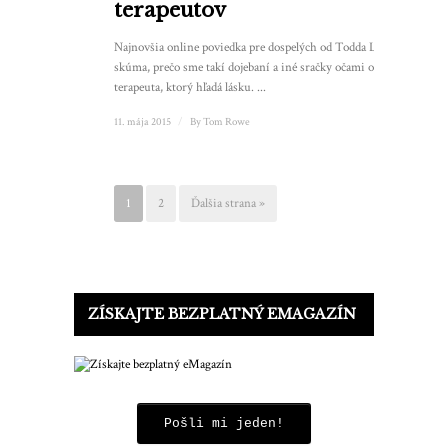
terapeutov
Najnovšia online poviedka pre dospelých od Todda Levina
skúma, prečo sme takí dojebaní a iné sračky očami ožratého
terapeuta, ktorý hľadá lásku. ...
11. mája 2015
/
By
Tom Rowe
1
2
Ďalšia strana »
ZÍSKAJTE BEZPLATNÝ EMAGAZÍN
Pošli mi jeden!