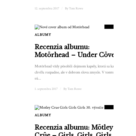
12. septembra 2017
/
By
Tom Rowe
6.5
SKÓRE
ALBUMY
Recenzia albumu:
Motörhead – Under Cöver
Motörhead vždy pôsobili dojmom kapely, ktorá sa každú
chvíľu rozpadne, ale v dobrom slova zmysle. V tomto ohľade
sú...
1. septembra 2017
/
By
Tom Rowe
8
SKÓRE
ALBUMY
Recenzia albumu: Mötley
Crüe – Girls, Girls, Girls