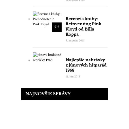
Recenzia knihy:
Reinventing Pink
7.5
Floyd od Billa
Koppa
3. augusta 2018
Najlepšie nahrávky
z júnových hitparád
1968
11. jún 2018
NAJNOVŠIE SPRÁVY