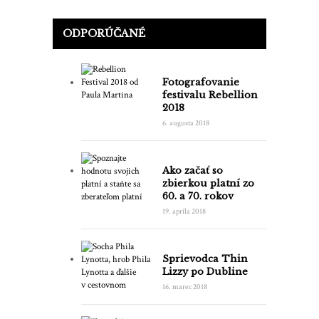
ODPORÚČANÉ
Fotografovanie
festivalu Rebellion
2018
6. augusta 2018
Ako začať so
zbierkou platní zo
60. a 70. rokov
19. apríla 2018
Sprievodca Thin
Lizzy po Dubline
16. marec 2018