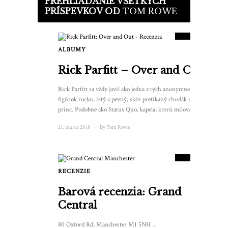
PREHLIADANIE VŠETKÝCH
8.5
PRÍSPEVKOV OD
TOM ROWE
SKÓRE
ALBUMY
3
Rick Parfitt – Over and Out
Rick Parfitt sa vždy javil ako jedna z tých anonymnejších
figúrok rocku, istý a pevný, skôr prefíkaný chudák než
princ. Podobne ako Status Quo, kapela, ktorú miloval...
21. marca 2018
/
By
Tom Rowe
8.5
SKÓRE
RECENZIE
Barová recenzia: Grand
Central
80 Oxford Rd, Manchester M1 5NH ...