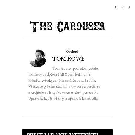
DOMOV
SPRÁVY
ROCK N ROLL
CESTOVANIE
ŽIVOTNÝ ŠTÝL & KULTÚRA
Obchod
UDALOSTI
O NÁS
TOM ROWE
Tom je autor poviedok, poézie,
románov a stĺpčeka Hell Over Heels tu na
Pijanica...všetkých tých vecí, čo autori robia.
Všetko to píše len tak hmlisto v bare a potom to
zverejňuje na http://www.not-dark-yet.com/ .
Upravuje, keď je triezvy, a upravuje len zriedka.