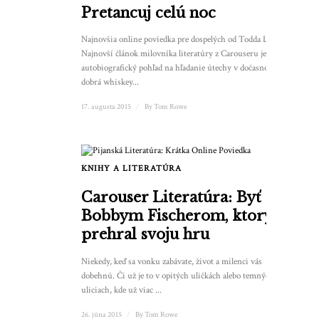
Pretancuj celú noc
Najnovšia online poviedka pre dospelých od Todda Levina.
Najnovší článok milovníka literatúry z Carouseru je
autobiografický pohľad na hľadanie útechy v dočasnosti,
dobrá whiskey...
17. augusta 2015
/
By
Tom Rowe
KNIHY A LITERATÚRA
Carouser Literatúra: Byť
Bobbym Fischerom, ktorý
prehral svoju hru
Niekedy, keď sa vonku zabávate, život a milenci vás
dobehnú. Či už je to v opitých uličkách alebo temných
uliciach, kde už viac ...
26. júna 2015
/
By
Tom Rowe