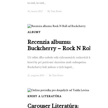
to isté, to isté...
10. marca 2017
/
By
Tom Rowe
ALBUMY
Recenzia albumu:
Buckcherry – Rock N Roll
Už veľmi dlho nebolo veľa vyhranených rockových kapiel,
ktoré by pri počúvaní skutočne zneli nebezpečne.
Buckcherry boli jednou z tých kapiel...
21. augusta 2015
/
By
Tom Rowe
KNIHY A LITERATÚRA
Carouser Literatúra: