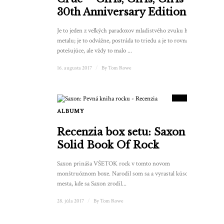
30th Anniversary Edition
Je to jeden z veľkých paradoxov mladistvého zvuku hair
metalu; je to odvážne, postráda to triedu a je to rovnako
potešujúce, ale vždy to malo ...
16. augusta 2017
/
By
Tom Rowe
8.5
SKÓRE
ALBUMY
Recenzia box setu: Saxon –
Solid Book Of Rock
Saxon prináša VŠETOK rock v tomto novom
monštruóznom boxe. Narodil som sa a vyrastal kúsok od
mesta, kde sa Saxon zrodil...
28. júla 2017
/
By
Tom Rowe