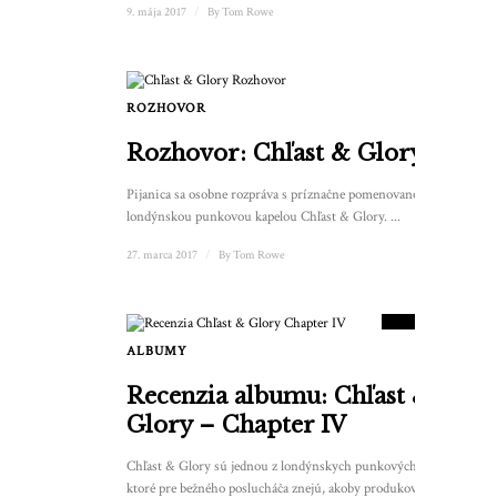
9. mája 2017
/
By
Tom Rowe
ROZHOVOR
Rozhovor: Chľast & Glory
Pijanica sa osobne rozpráva s príznačne pomenovanou
londýnskou punkovou kapelou Chľast & Glory. ...
27. marca 2017
/
By
Tom Rowe
8.5
SKÓRE
ALBUMY
Recenzia albumu: Chľast &
Glory – Chapter IV
Chľast & Glory sú jednou z londýnskych punkových kapiel,
ktoré pre bežného poslucháča znejú, akoby produkovali stále