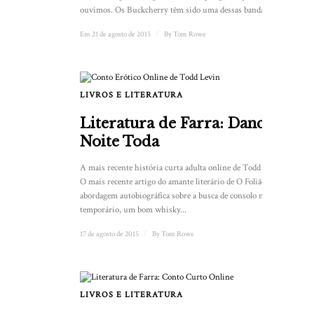
ouvimos. Os Buckcherry têm sido uma dessas bandas ...
Em 21 de agosto de 2015
/
By
Tom Rowe
LIVROS E LITERATURA
Literatura de Farra: Dance a
Noite Toda
A mais recente história curta adulta online de Todd Levin.
O mais recente artigo do amante literário de O Folião é uma
abordagem autobiográfica sobre a busca de consolo no
temporário, um bom whisky...
17 de agosto de 2015
/
By
Tom Rowe
LIVROS E LITERATURA