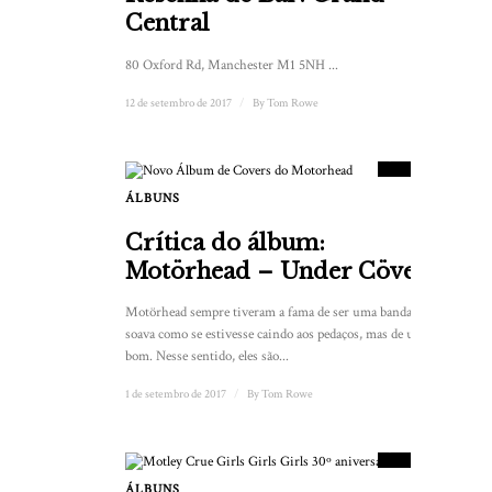
Central
80 Oxford Rd, Manchester M1 5NH ...
12 de setembro de 2017
/
By
Tom Rowe
6.5
PONTUAÇÃO
ÁLBUNS
Crítica do álbum:
Motörhead – Under Cöver
Motörhead sempre tiveram a fama de ser uma banda que
soava como se estivesse caindo aos pedaços, mas de um jeito
bom. Nesse sentido, eles são...
1 de setembro de 2017
/
By
Tom Rowe
8
PONTUAÇÃO
ÁLBUNS