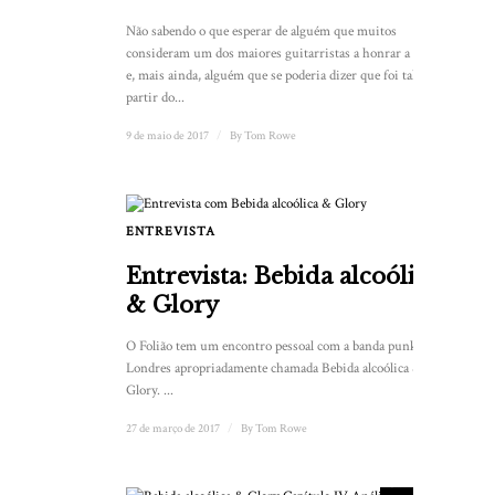
Não sabendo o que esperar de alguém que muitos
consideram um dos maiores guitarristas a honrar a música
e, mais ainda, alguém que se poderia dizer que foi talhado a
partir do...
9 de maio de 2017
/
By
Tom Rowe
ENTREVISTA
Entrevista: Bebida alcoólica
& Glory
O Folião tem um encontro pessoal com a banda punk de
Londres apropriadamente chamada Bebida alcoólica &
Glory. ...
27 de março de 2017
/
By
Tom Rowe
8.5
PONTUAÇÃO