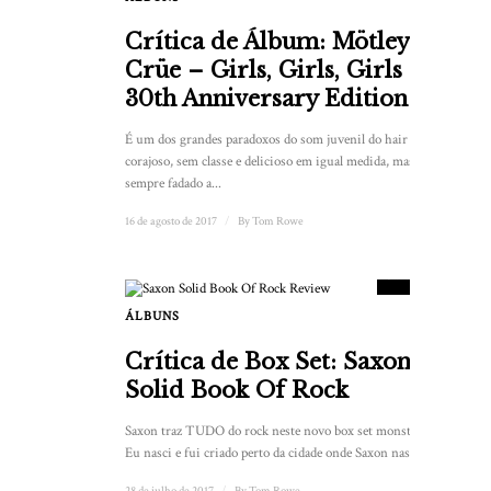
Crítica de Álbum: Mötley
Crüe – Girls, Girls, Girls
30th Anniversary Edition
É um dos grandes paradoxos do som juvenil do hair metal; é
corajoso, sem classe e delicioso em igual medida, mas estava
sempre fadado a...
16 de agosto de 2017
/
By
Tom Rowe
8.5
PONTUAÇÃO
ÁLBUNS
Crítica de Box Set: Saxon –
Solid Book Of Rock
Saxon traz TUDO do rock neste novo box set monstruoso.
Eu nasci e fui criado perto da cidade onde Saxon nasceu...
28 de julho de 2017
/
By
Tom Rowe