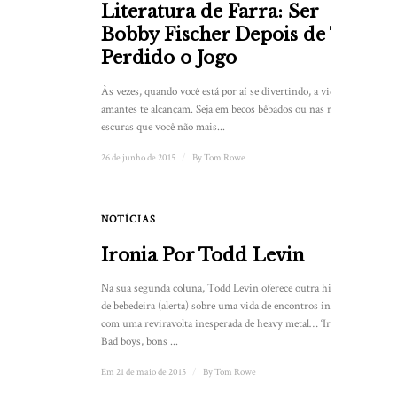
Literatura de Farra: Ser
Bobby Fischer Depois de Ter
Perdido o Jogo
Às vezes, quando você está por aí se divertindo, a vida e os
amantes te alcançam. Seja em becos bêbados ou nas ruas
escuras que você não mais...
26 de junho de 2015
/
By
Tom Rowe
NOTÍCIAS
Ironia Por Todd Levin
Na sua segunda coluna, Todd Levin oferece outra história
de bebedeira (alerta) sobre uma vida de encontros intensa
com uma reviravolta inesperada de heavy metal… ‘Ironia’
Bad boys, bons ...
Em 21 de maio de 2015
/
By
Tom Rowe