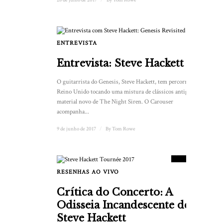
ENTREVISTA
Entrevista: Steve Hackett
O guitarrista do Genesis, Steve Hackett, tem percorrido o
Reino Unido tocando uma mistura de clássicos antigos e
material novo de The Night Siren. O Carouser
acompanha...
9 de junho de 2017
/
By
Tom Rowe
8.5
PONTUAÇÃO
RESENHAS AO VIVO
Crítica do Concerto: A
Odisseia Incandescente de
Steve Hackett