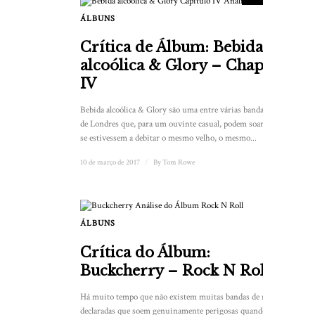
ÁLBUNS
Crítica de Álbum: Bebida
alcoólica & Glory – Chapter
IV
Bebida alcoólica & Glory são uma entre várias bandas punk
de Londres que, para um ouvinte casual, podem soar como
se estivessem a debitar o mesmo velho, o mesmo...
10 de março de 2017
/
By
Tom Rowe
ÁLBUNS
Crítica do Álbum:
Buckcherry – Rock N Roll
Há muito tempo que não existem muitas bandas de rock
declaradas que soem genuinamente perigosas quando as