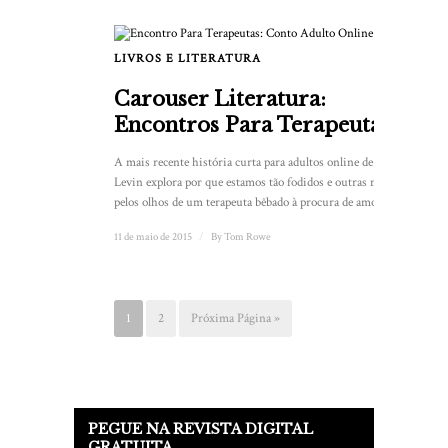
LIVROS E LITERATURA
Carouser Literatura:
Encontros Para Terapeutas
A mais recente história curta para adultos online de Todd
Levin explora por que estamos tão fodidos e outras merdas
pelos olhos de um terapeuta bêbado à procura de amor. ...
11 de maio de 2015
/
By
Tom Rowe
1
2
Próxima Página »
PEGUE NA REVISTA DIGITAL
GRATUITA