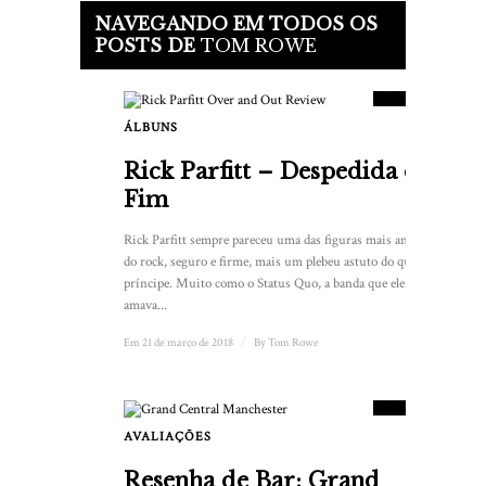
NAVEGANDO EM TODOS OS
8.5
POSTS DE
TOM ROWE
PONTUAÇÃO
ÁLBUNS
3
Rick Parfitt – Despedida e
Fim
Rick Parfitt sempre pareceu uma das figuras mais anônimas
do rock, seguro e firme, mais um plebeu astuto do que um
príncipe. Muito como o Status Quo, a banda que ele
amava...
Em 21 de março de 2018
/
By
Tom Rowe
8.5
PONTUAÇÃO
AVALIAÇÕES
Resenha de Bar: Grand