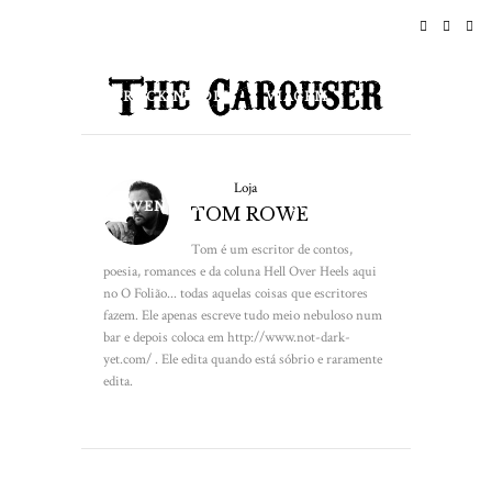
INÍCIO
NOTÍCIAS
ROCK N ROLL
VIAGEM
ESTILO DE VIDA & CULTURA
Loja
EVENTOS
SOBRE
TOM ROWE
Tom é um escritor de contos,
poesia, romances e da coluna Hell Over Heels aqui
no O Folião... todas aquelas coisas que escritores
fazem. Ele apenas escreve tudo meio nebuloso num
bar e depois coloca em http://www.not-dark-
yet.com/ . Ele edita quando está sóbrio e raramente
edita.