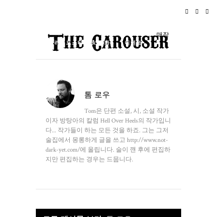
홈
뉴스
로큰롤
여행
매장
라이프스타일 & 문화
이벤트
소개
톰 로우
Tom은 단편 소설, 시, 소설 작가
이자 방탕아의 칼럼 Hell Over Heels의 작가입니
다... 작가들이 하는 모든 것을 하죠. 그는 그저
술집에서 몽롱하게 글을 쓰고 http://www.not-
dark-yet.com/에 올립니다. 술이 깬 후에 편집하
지만 편집하는 경우는 드뭅니다.