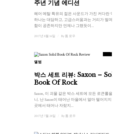
주년 기념 에디션
헤어 메탈 특유의 젊은 사운드가 가진 커다란 역설 중
하나는 대담하고, 고급스러움과는 거리가 멀며, 유쾌
함이 공존하지만 언제나 그랬듯이...
2017년 8월 16일
/
By
톰 로우
8.5
점수
앨범
박스 세트 리뷰: Saxon – Solid
Book Of Rock
Saxon, 이 괴물 같은 박스 세트에 모든 로큰롤을 담다
니. 난 Saxon이 태어난 마을에서 얼마 떨어지지 않은
곳에서 태어나 자랐지...
2017년 7월 28일
/
By
톰 로우