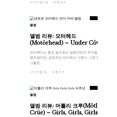
2017년 9월 12일
/
By
톰 로우
6.5
점수
앨범
앨범 리뷰: 모터헤드
(Motörhead) – Under Cöver
모터헤드는 항상 겉으로는 금방이라도 무너질 듯한
밴드였지만, 긍정적인 의미에서 그랬다. 그런 점에서,
그들은...
2017년 9월 1일
/
By
톰 로우
8
점수
앨범
앨범 리뷰: 머틀리 크루(Mötley
Crüe) – Girls, Girls, Girls 30