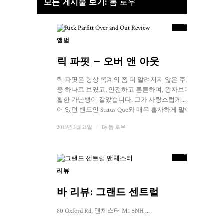
8.5
모든 게시물 보기:
톰 로우
점수
앨범
3
릭 파핏 – 오버 앤 아웃
릭 파핏은 항상 록계의 좀 더 알려지지 않은 주요 인물
중 하나로 보였고, 안전하고 튼튼하며, 왕자보다는 교
활한 가난뱅이 같았습니다. 그가 사랑스럽게... 소속되
어 있던 밴드인 Status Quo와 매우 흡사하게 말이죠.
2018년 3월 21일
/
By
톰 로우
8.5
점수
리뷰
바 리뷰: 그랜드 센트럴
80 Oxford Rd, 맨체스터 M1 5NH ...