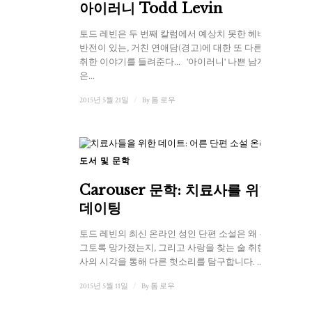
아이러니 Todd Levin
토드 레빈은 두 번째 칼럼에서 예상치 못한 헤비메탈
반전이 있는, 거친 연애담(경고)에 대한 또 다른 술에
취한 이야기를 들려준다... '아이러니' 나쁜 남자, 좋
은...
2015년 5월 21일
/
By
톰 로우
도서 및 문학
Carouser 문학: 치료사를 위한
데이팅
토드 레빈의 최신 온라인 성인 단편 소설은 왜 우리가
그토록 망가졌는지, 그리고 사랑을 찾는 술 취한 치료
사의 시각을 통해 다른 헛소리를 탐구합니다. ...
2015년 5월 11일
/
By
톰 로우