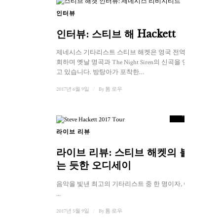
인터뷰
인터뷰: 스티브 해 Hackett
제네시스 기타리스트 스티브 해켓은 영국 전역을 순
회하며 옛날 명곡과 The Night Siren의 신곡을 연주하
고 있습니다. 방탕아가 포착한…
2017년 6월 9일
/
By
톰 로우
8.5
점수
라이브 리뷰
라이브 리뷰: 스티브 해켓의 불타
는 듯한 오디세이
음악을 빛낸 최고의 기타리스트 중 한 명이자, 어쩌면
...
2017년 5월 9일
/
By
톰 로우