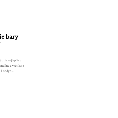
ie bary
ť tie najlepšie a
ndýne a vrátila sa
e Londýn...