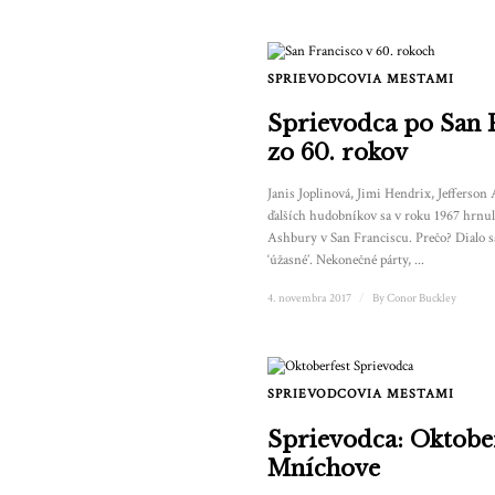
SPRIEVODCOVIA MESTAMI
Sprievodca po San 
zo 60. rokov
Janis Joplinová, Jimi Hendrix, Jefferson
ďalších hudobníkov sa v roku 1967 hrnul
Ashbury v San Franciscu. Prečo? Dialo s
‘úžasné’. Nekonečné párty, ...
4. novembra 2017
/
By
Conor Buckley
SPRIEVODCOVIA MESTAMI
Sprievodca: Oktober
Mníchove