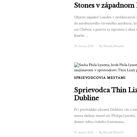
Stones v západnom
Objavte západný Londýn v šesťdesiatych
do autobusového červeného autobusu, kt
cez Chelsea, a pozrite sa úprimne z okna
Beatles ...
29. marca 2018
/
By
Mandy Morello
SPRIEVODCOVIA MESTAMI
Sprievodca Thin Li
Dubline
Pri prechádzke ulicami Dublinu vás z ne
mesta sledujú tmavé oči Philipa Lynotta. 
domov tohto írskeho frontmana...
16. marca 2018
/
By
Mandy Morello