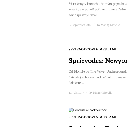
Sú tu ženy v krojoch s bujným poprsím, 
zvratky a v pozadí počujem tlmenú ľudov
zdvíhajú svoje ťažké ...
19. septembra 2017
/
By
Mandy Morello
SPRIEVODCOVIA MESTAMI
Sprievodca: Newyor
Od Blondie po The Velvet Underground,
ústredným bodom rock ‘n’ rollu rovnako
dokážete ...
27. júla 2017
/
By
Mandy Morello
SPRIEVODCOVIA MESTAMI