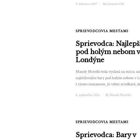
9. februára 2017
/
By
Daniela CM
SPRIEVODCOVIA MESTAMI
Sprievodca: Najlepš
pod holým nebom v
Londýne
Mandy Morello bola vyslaná na misiu nájs
najštýlovejšie bary pod holým nebom v Lo
s týmto zoznamom. Je veľmi zriedkavé, ž
8. septembra 2016
/
By
Mandy Morello
SPRIEVODCOVIA MESTAMI
Sprievodca: Bary v