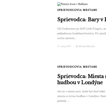
SPRIEVODCOVIA MESTAMI
Sprievodca: Bary v 
Od Undertones po Stiff Little Fingers, mes
pokladnicou hudobnej histórie. Pri prech
určite zastavte...
27. mája 2017
/
By
Mandy Morello
SPRIEVODCOVIA MESTAMI
Sprievodca: Miesta 
hudbou v Londýne
Ak ste v meste noví, môže byť dosť ťažké n
miesta so živou hudbou v Londýne. Dan
pomôže ...