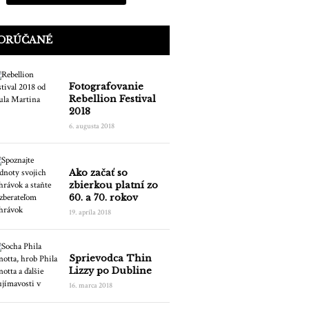
ORÚČANÉ
Fotografovanie
Rebellion Festival
2018
6. augusta 2018
Ako začať so
zbierkou platní zo
60. a 70. rokov
19. apríla 2018
Sprievodca Thin
Lizzy po Dubline
16. marca 2018