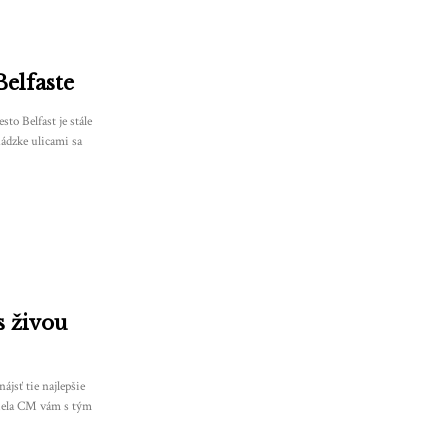
Belfaste
to Belfast je stále
ádzke ulicami sa
s živou
ájsť tie najlepšie
iela CM vám s tým