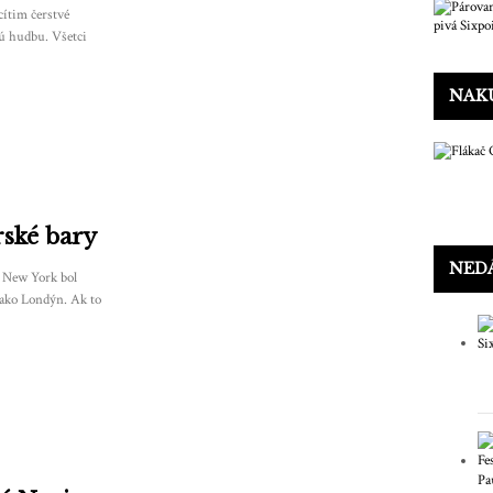
cítim čerstvé
ú hudbu. Všetci
NAK
ské bary
NED
 New York bol
 ako Londýn. Ak to