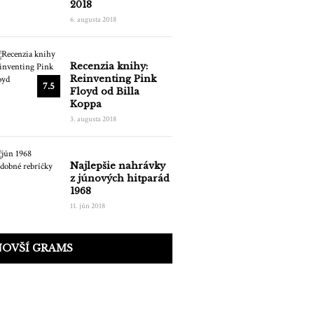
2018
6. augusta 2018
Recenzia knihy:
Reinventing Pink
7.5
Floyd od Billa
Koppa
3. augusta 2018
Najlepšie nahrávky
z júnových hitparád
1968
11. jún 2018
NOVŠÍ GRAMS