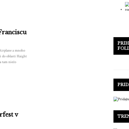
Franciscu
PRIH
FOL
 Airplane a mnoho
i do oblasti Haight
a tam niečo
PRID
fest v
TRE