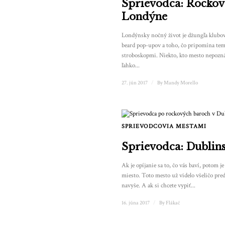
Sprievodca: Rockov
Londýne
Londýnsky nočný život je džungľa klubo
beard pop-upov a toho, čo pripomína tem
stroboskopmi. Niekto, kto mesto nepozná
ľahko...
27. jún 2017
/
By
Mandy Morello
SPRIEVODCOVIA MESTAMI
Sprievodca: Dublin
Ak je opíjanie sa to, čo vás baví, potom j
miesto. Toto mesto už videlo všeličo pred
navyše. A ak si chcete vypiť...
16. júna 2017
/
By
Flákač