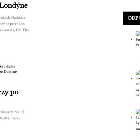
 Londýne
 rokoch Naskočte
ODP
orý sa prechádza
 na miesta, kde The
zzy po
čakaných zákutí
Kedysi to bol