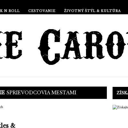
K N ROLL
CESTOVANIE
ŽIVOTNÝ ŠTÝL & KULTÚRA
IE
SPRIEVODCOVIA MESTAMI
ZÍSK
tles &