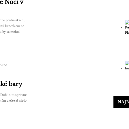
é Noci v
v po prednáškach,
nú kanceláriu so
, by sa mohol
ské bary
e Dublin to správne
tým a ešte aj niečo
NAJ