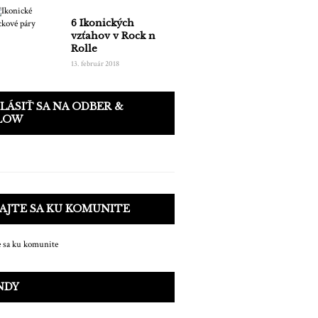
6 Ikonických
vzťahov v Rock n
Rolle
13. február 2018
LÁSIŤ SA NA ODBER &
LOW
AJTE SA KU KOMUNITE
NDY