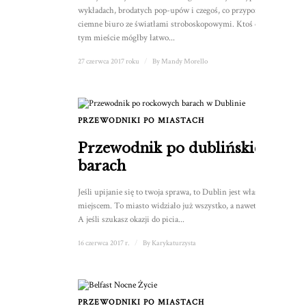
wykładach, brodatych pop-upów i czegoś, co przypomina
ciemne biuro ze światłami stroboskopowymi. Ktoś obcy w
tym mieście mógłby łatwo...
27 czerwca 2017 roku
/
By
Mandy Morello
PRZEWODNIKI PO MIASTACH
Przewodnik po dublińskich
barach
Jeśli upijanie się to twoja sprawa, to Dublin jest właściwym
miejscem. To miasto widziało już wszystko, a nawet więcej.
A jeśli szukasz okazji do picia...
16 czerwca 2017 r.
/
By
Karykaturzysta
PRZEWODNIKI PO MIASTACH