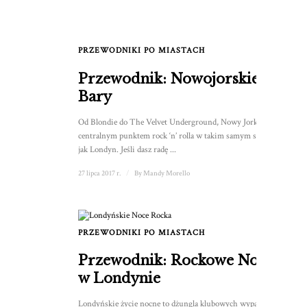
PRZEWODNIKI PO MIASTACH
Przewodnik: Nowojorskie
Bary
Od Blondie do The Velvet Underground, Nowy Jork był
centralnym punktem rock ‘n’ rolla w takim samym stopniu
jak Londyn. Jeśli dasz radę ...
27 lipca 2017 r.
/
By
Mandy Morello
PRZEWODNIKI PO MIASTACH
Przewodnik: Rockowe Noce
w Londynie
Londyńskie życie nocne to dżungla klubowych wypadów po