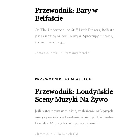
Przewodnik: Bary w
Belfaście
Od The Undertones do Stiff Little Fingers, Belfast wciąż
jest skarbnicą historii muzyki. Spacerując ulicami,
koniecznie zajrzyj...
27 maja 2017 roku
/
By
Mandy Morello
PRZEWODNIKI PO MIASTACH
Przewodnik: Londyńskie
Sceny Muzyki Na Żywo
Jeśli jesteś nowy w mieście, znalezienie najlepszych miejsc z
muzyką na żywo w Londynie może być dość trudne.
Daniela CM przychodzi z pomocą dzięki...
9 lutego 2017
/
By
Daniela CM