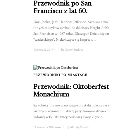
Przewodnik po San
Francisco z lat 60.
Janis Joplin, Jimi Hendrix, Jefferson Airplane i wielu
innych muzyków zjechali do dzielnicy Haight Ashbury w
San Francisco w 1967 roku. Dlaczego? Działo się tam coś
"czaderskiego". Niekończące się imprezy, ...
4 listopada 2017 r.
/
By
Conor Buckley
PRZEWODNIKI PO MIASTACH
Przewodnik: Oktoberfest w
Monachium
Są kobiety ubrane w opinające biust dirndle, czuję zapach
świeżych wymiocin i słyszę przytłumione dźwięki muzyki
ludowej w tle. Wszyscy podnoszą swoje ciężkie...
19 września 2017 roku
/
By
Mandy Morello