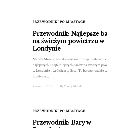
PRZEWODNIKI PO MIASTACH
Przewodnik: Najlepsze bary
na świeżym powietrzu w
Londynie
Mandy Morello została wysłana z misją znalezienia
najlepszych i najfajniejszych barów na świeżym powietrzu
w Londynie i wróciła z tą listą. To bardzo rzadkie w
Londynie...
8 września 2016 r.
/
By
Mandy Morello
PRZEWODNIKI PO MIASTACH
Przewodnik: Bary w