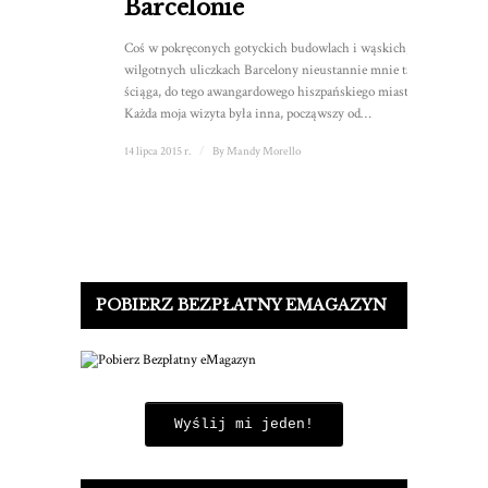
Barcelonie
Coś w pokręconych gotyckich budowlach i wąskich,
wilgotnych uliczkach Barcelony nieustannie mnie tam
ściąga, do tego awangardowego hiszpańskiego miasta.
Każda moja wizyta była inna, począwszy od…
14 lipca 2015 r.
/
By
Mandy Morello
POBIERZ BEZPŁATNY EMAGAZYN
Wyślij mi jeden!