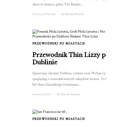
okno w miejsca, gdzie The Beatles ...
29 marca 2018 roku
/
By
Mandy Morello
PRZEWODNIKI PO MIASTACH
Przewodnik Thin Lizzy po
Dublinie
Spacerując ulicami Dublina, ciemne oczy Philipa Lynotta
spoglądają z nieoczekiwanych zakątków miasta. To kiedyś
był dom irlandzkiego frontmana...
16 marca 2018 r.
/
By
Mandy Morello
PRZEWODNIKI PO MIASTACH