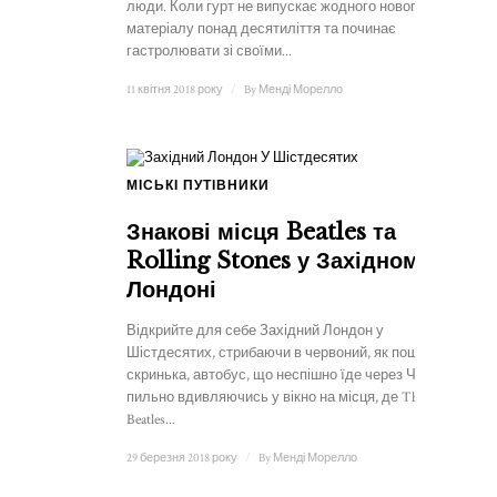
люди. Коли гурт не випускає жодного нового
матеріалу понад десятиліття та починає
гастролювати зі своїми...
11 квітня 2018 року
/
By
Менді Морелло
МІСЬКІ ПУТІВНИКИ
Знакові місця Beatles та
Rolling Stones у Західному
Лондоні
Відкрийте для себе Західний Лондон у
Шістдесятих, стрибаючи в червоний, як поштова
скринька, автобус, що неспішно їде через Челсі, і
пильно вдивляючись у вікно на місця, де The
Beatles...
29 березня 2018 року
/
By
Менді Морелло