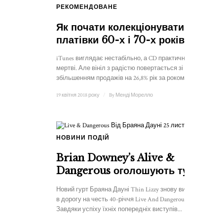
РЕКОМЕНДОВАНЕ
1
Як почати колекціонувати
платівки 60-х і 70-х років
iTunes виглядає нестабільно, а CD практично
мертві. Але вініл з радістю повертається зі
збільшенням продажів на 26,8% рік за роком. І з...
19 квітня 2018 року
/
By
Менді Морелло
НОВИНИ ПОДІЙ
Brian Downey’s Alive &
Dangerous оголошують тур
Новий гурт Браяна Дауні Thin Lizzy знову вирушає
в дорогу на честь 40-річчя Live And Dangerous.
Завдяки успіху їхніх попередніх виступів...