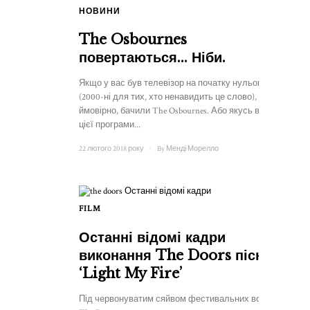
НОВИНИ
The Osbournes
повертаються... Ніби.
Якщо у вас був телевізор на початку нульових
(2000-ні для тих, хто ненавидить це слово), то ви,
ймовірно, бачили The Osbournes. Або якусь версію
цієї програми...
22 лютого 2018 року
/
By
Менді Морелло
FILM
Останні відомі кадри
виконання The Doors пісні
‘Light My Fire’
Під червонуватим сяйвом фестивальних вогнів