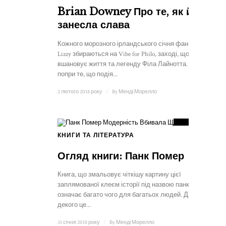
Brian Downey Про те, як його
занесла слава
Кожного морозного ірландського січня фани Thin
Lizzy збираються на Vibe for Philo, заході, що
вшановує життя та легенду Філа Лайнотта. Навіть
попри те, що подія...
2 лютого 2018 року
/
By
Менді Морелло
9
РАХУНОК
КНИГИ ТА ЛІТЕРАТУРА
Огляд книги: Панк Помер
Книга, що змальовує чіткішу картину цієї
заплямованої клеєм історії під назвою панк. Панк
означає багато чого для багатьох людей. Для
декого це...
31 січня 2018 року
/
By
Менді Морелло