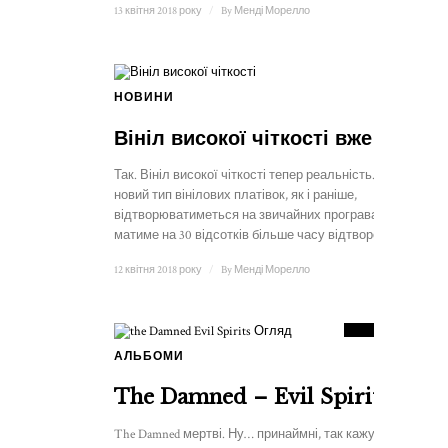
13 квітня 2018 року
/
By
Менді Морелло
НОВИНИ
Вініл високої чіткості вже тут
Так. Вініл високої чіткості тепер реальність. Цей
новий тип вінілових платівок, як і раніше,
відтворюватиметься на звичайних програвачах і
матиме на 30 відсотків більше часу відтворення...
12 квітня 2018 року
/
By
Менді Морелло
9.5
РАХУНОК
АЛЬБОМИ
2
The Damned – Evil Spirits
The Damned мертві. Ну… принаймні, так кажуть