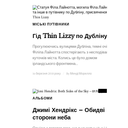
МІСЬКІ ПУТІВНИКИ
Гід Thin Lizzy по Дубліну
Прогулюючись вулицями Дубліна, темні очі
Філіпа Лайнотта спостерігають з несподіваних
куточків міста. Колись це було домом
ірландського фронтмена...
16 березня 2018 року
/
By
Менді Морелло
9
РАХУНОК
АЛЬБОМИ
Джимі Хендрікс – Обидві
сторони неба