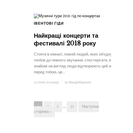
ІВЕНТОВІ ГІДИ
Найкращі концерти та
фестивалі 2018 року
Стояти в кімнаті, повній людей, яких об'єднує
любов до певного звучання, спостерігати, як
знайомі на вигляд люди відтворюють цей звук
перед тобою, це...
24 січня 2018 року
/
By
Менді Морелло
1
2
3
…
23
Наступна
сторінка »