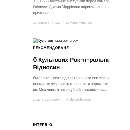
The Doors востаннє виступили перед камерою.
Обличчя Джима Моррісона виринуло з тіні, але
приховане...
22 лютого 2018 року
/
By
Менді Морелло
РЕКОМЕНДОВАНЕ
6 Культових Рок-н-рольних
Відносин
Одяг в тон, їжа з однієї тарілки та ескімоські
поцілунки змушують мене хотіти підпалити свої
вії. Можливо, я потенційний власник кота...
13 лютого 2018 року
/
By
Менді Морелло
ІНТЕРВ'Ю