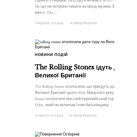
Однією з переваг того, що я не жив у 60-х і 70-х, є
те, що не потрібно чекати на вихід музики. Все
вже є. The ...
9 березня 2018 року
/
By
Менді Морелло
НОВИНИ ПОДІЙ
The Rolling Stones їдуть до
Великої Британії
The Rolling Stones оголосили, що приїдуть до
Великої Британії цього літа. Минулого року The
Stones оголосили про свій європейський тур No
Filter, який не включав їхню батьківщину ...
26 лютого 2018 року
/
By
Менді Морелло