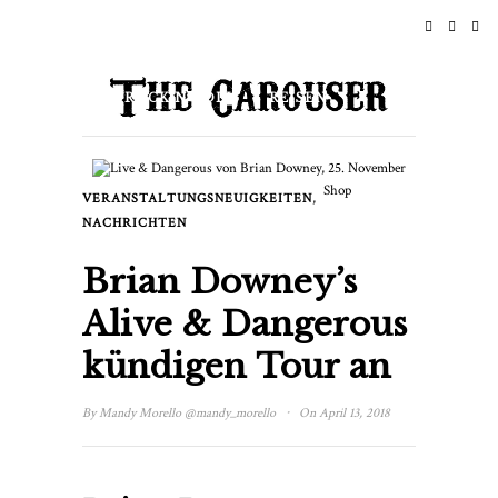
STARTSEITE
NACHRICHTEN
ROCK N ROLL
REISEN
LEBENSSTIL & KULTUR
Shop
,
VERANSTALTUNGSNEUIGKEITEN
VERANSTALTUNGEN
ÜBER
NACHRICHTEN
Brian Downey’s
Alive & Dangerous
kündigen Tour an
·
By
Mandy Morello
@mandy_morello
On April 13, 2018