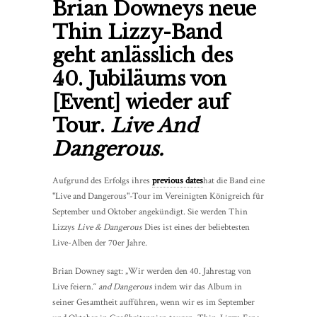
Brian Downeys neue
Thin Lizzy-Band
geht anlässlich des
40. Jubiläums von
[Event] wieder auf
Tour.
Live And
Dangerous.
Aufgrund des Erfolgs ihres
previous dates
hat die Band eine
"Live and Dangerous"-Tour im Vereinigten Königreich für
September und Oktober angekündigt. Sie werden Thin
Lizzys
Live & Dangerous
Dies ist eines der beliebtesten
Live-Alben der 70er Jahre.
Brian Downey sagt: „Wir werden den 40. Jahrestag von
Live feiern.“
and Dangerous
indem wir das Album in
seiner Gesamtheit aufführen, wenn wir es im September