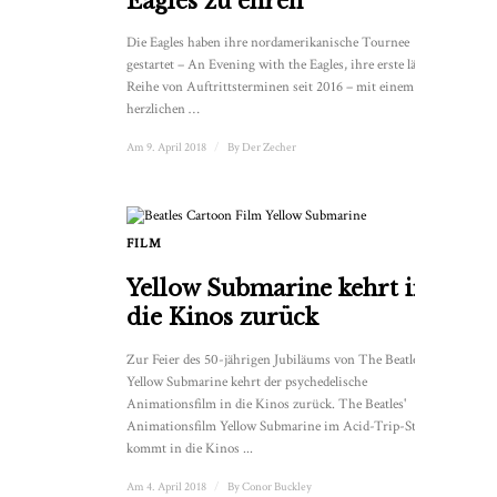
Eagles zu ehren
Die Eagles haben ihre nordamerikanische Tournee
gestartet – An Evening with the Eagles, ihre erste längere
Reihe von Auftrittsterminen seit 2016 – mit einem
herzlichen …
Am 9. April 2018
/
By
Der Zecher
FILM
Yellow Submarine kehrt in
die Kinos zurück
Zur Feier des 50-jährigen Jubiläums von The Beatles'
Yellow Submarine kehrt der psychedelische
Animationsfilm in die Kinos zurück. The Beatles'
Animationsfilm Yellow Submarine im Acid-Trip-Stil
kommt in die Kinos ...
Am 4. April 2018
/
By
Conor Buckley