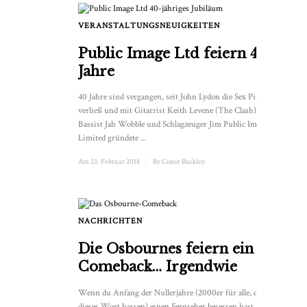
VERANSTALTUNGSNEUIGKEITEN
Public Image Ltd feiern 40
Jahre
40 Jahre sind vergangen, seit John Lydon die Sex Pistols
verließ und mit Gitarrist Keith Levene (The Clash),
Bassist Jah Wobble und Schlagzeuger Jim Public Image
Limited gründete ...
Am 23. Februar 2018
/
By
Conor Buckley
NACHRICHTEN
Die Osbournes feiern ein
Comeback… Irgendwie
Wenn du Anfang der Nullerjahre (2000er für alle, die
dieses Wort hassen) einen Fernseher besessen hast, dann