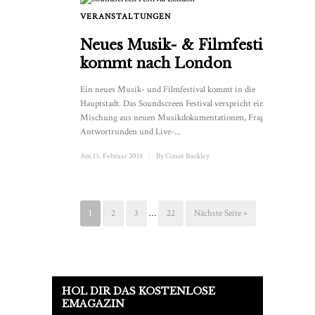
VERANSTALTUNGEN
Neues Musik- & Filmfestival
kommt nach London
Ein neues Musik- und Filmfestival kommt in die
Hauptstadt. Das Soundscreen Festival verspricht eine
Mischung aus neuen Musikdokumentationen, Frage- und
Antwortrunden und Live-...
Am 15. Februar 2018
/
By
Conor Buckley
1
2
3
…
22
Nächste Seite »
HOL DIR DAS KOSTENLOSE
EMAGAZIN