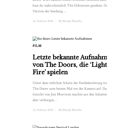
hast du wahrscheinlich The Osbournes gesehen. Oder eine
Version der Sendung ...
22. Februar 2018
/
By
Mandy Morello
FILM
Letzte bekannte Aufnahme
von The Doors, die ‘Light My
Fire’ spielen
Unter dem rötlichen Schein der Festbeleuchtung traten
The Doors zum letzten Mal vor der Kamera auf. Das
Gesicht von Jim Morrison tauchte aus den Schatten auf,
aber verborgen…
22. Februar 2018
/
By
Mandy Morello