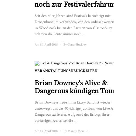
noch zur Festivalerfahrung?
Seit den 60er Jahren sind Festivals berüchtigt mit
Drogenkonsum verbunden, von den unbeschwerten Tagen
in Woodstock bis zu den Farmen von Glastonbury. Aber
nehmen die Leute immer noch ...
Am 18. April 2018
/
By
Conor Buckley
VERANSTALTUNGSNEUIGKEITEN
Brian Downey’s Alive &
Dangerous kündigen Tour an
Brian Downeys neue Thin Lizzy-Band ist wieder
unterwegs, um das 40-jährige Jubiläum von Live And
Dangerous zu feiern. Aufgrund des Erfolgs ihrer
vorherigen Auftritte, die ...
Am 13. April 2018
/
By
Mandy Morello