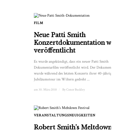
FILM
Neue Patti Smith
Konzertdokumentation wird
veröffentlicht
Es wurde angekündigt, dass ein neuer Patti Smith
Dokumentarfilm veröffentlicht wird. Der Dokumentarfilm
wurde während des letzten Konzerts ihrer 40-jährigen
Jubiläumstour im Wiltern gedreht ...
am 30. März 2018
/
By
Conor Buckley
VERANSTALTUNGSNEUIGKEITEN
1
Robert Smith's Meltdown