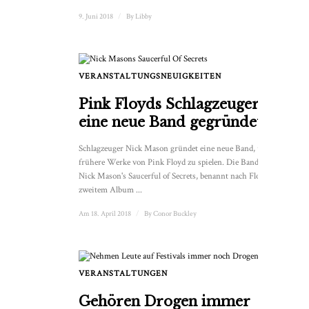
9. Juni 2018
/
By
Libby
VERANSTALTUNGSNEUIGKEITEN
Pink Floyds Schlagzeuger hat
eine neue Band gegründet
Schlagzeuger Nick Mason gründet eine neue Band, um
frühere Werke von Pink Floyd zu spielen. Die Band heißt
Nick Mason's Saucerful of Secrets, benannt nach Floyds
zweitem Album ...
Am 18. April 2018
/
By
Conor Buckley
VERANSTALTUNGEN
Gehören Drogen immer