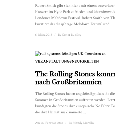
Robert Smith gibt sich nicht mit einem ausverkauften
Konzert im Hyde Park zufrieden und übernimmt das
Londoner Meltdown Festival. Robert Smith von The Cure
kuratiert das diesjährige Meltdown Festival und ...
6. März 2018
/
By
Conor Buckley
VERANSTALTUNGSNEUIGKEITEN
The Rolling Stones kommen
nach Großbritannien
The Rolling Stones haben angekündigt, dass sie diesen
Sommer in Großbritannien auftreten werden. Letztes Jahr
kündigten die Stones ihre europäische No Filter Tour an,
die ihre Heimat ausklammerte …
Am 26. Februar 2018
/
By
Mandy Morello