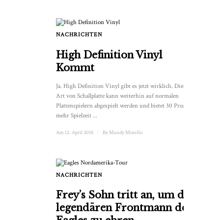
NACHRICHTEN
High Definition Vinyl
Kommt
Ja. High Definition Vinyl gibt es jetzt wirklich. Diese neue
Art von Schallplatte kann weiterhin auf normalen
Plattenspielern abgespielt werden und bietet 30 Prozent
mehr Spielzeit ...
Am 12. April 2018
/
By
Mandy Morello
NACHRICHTEN
Frey’s Sohn tritt an, um den
legendären Frontmann der