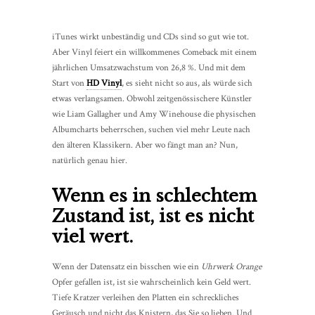
iTunes wirkt unbeständig und CDs sind so gut wie tot.
Aber Vinyl feiert ein willkommenes Comeback mit einem
jährlichen Umsatzwachstum von 26,8 %. Und mit dem
Start von
HD Vinyl
, es sieht nicht so aus, als würde sich
etwas verlangsamen. Obwohl zeitgenössischere Künstler
wie Liam Gallagher und Amy Winehouse die physischen
Albumcharts beherrschen, suchen viel mehr Leute nach
den älteren Klassikern. Aber wo fängt man an? Nun,
natürlich genau hier.
Wenn es in schlechtem
Zustand ist, ist es nicht
viel wert.
Wenn der Datensatz ein bisschen wie ein
Uhrwerk Orange
Opfer gefallen ist, ist sie wahrscheinlich kein Geld wert.
Tiefe Kratzer verleihen den Platten ein schreckliches
Geräusch und nicht das Knistern, das Sie so lieben. Und