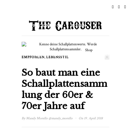
STARTSEITE
NACHRICHTEN
ROCK N ROLL
REISEN
LEBENSSTIL & CULTURE
Shop
VERANSTALTUNGEN
ÜBER
,
EMPFOHLEN
LEBENSSTIL
1
So baut man eine
Schallplattensamm
lung der 60er &
70er Jahre auf
·
By
Mandy Morello
@mandy_morello
On 19. April 2018