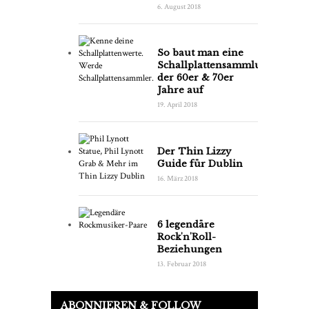
6. August 2018
So baut man eine
Schallplattensammlung
der 60er & 70er
Jahre auf
19. April 2018
Der Thin Lizzy
Guide für Dublin
16. März 2018
6 legendäre
Rock'n'Roll-
Beziehungen
13. Februar 2018
ABONNIEREN & FOLLOW