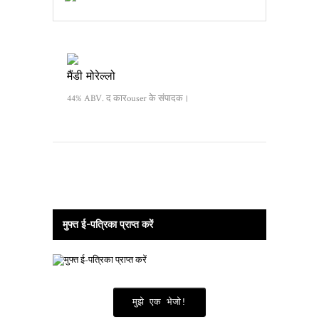
मैंडी मोरेल्लो
44% ABV. द कारouser के संपादक।
मुफ्त ई-पत्रिका प्राप्त करें
मुझे एक भेजो!