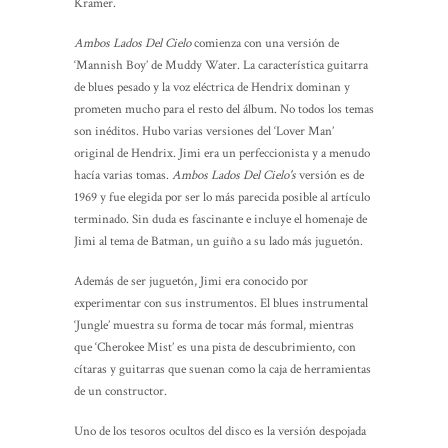
Kramer.
Ambos Lados Del Cielo
comienza con una versión de
‘Mannish Boy’ de Muddy Water. La característica guitarra
de blues pesado y la voz eléctrica de Hendrix dominan y
prometen mucho para el resto del álbum. No todos los temas
son inéditos. Hubo varias versiones del ‘Lover Man’
original de Hendrix. Jimi era un perfeccionista y a menudo
hacía varias tomas.
Ambos Lados Del Cielo's
versión es de
1969 y fue elegida por ser lo más parecida posible al artículo
terminado. Sin duda es fascinante e incluye el homenaje de
Jimi al tema de Batman, un guiño a su lado más juguetón.
Además de ser juguetón, Jimi era conocido por
experimentar con sus instrumentos. El blues instrumental
‘Jungle’ muestra su forma de tocar más formal, mientras
que ‘Cherokee Mist’ es una pista de descubrimiento, con
cítaras y guitarras que suenan como la caja de herramientas
de un constructor.
Uno de los tesoros ocultos del disco es la versión despojada