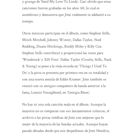
y grunge de ‘Send My Love To Linda’. Casi olvido que estas
canciones fueron grabadas en los años ’60, lo cual es
asombroso y demuestra que Jimi realmente se adelantó a su
tiempo.
Otros músicos participan en el álbum, como Stephen Stills,
Mitch Mitchell, Johnny Winter, Dallas Taylor, Noel
Redding, Duane Hitchings, Buddy Miles y Billy Cox.
Stephen Stills contribuyó y proporcionó las voces para
‘Woodstock’ y ‘$20 Fine’. Dallas Taylor (Crosby, Stills, Nash
& Young) se pone a la vieja escuela en ‘Things I Used To
Do’ y la pista se presenta por primera vez en su totalidad y
con una nueva mezcla de Eddie Kramer. Jimi también se
reunió con su antiguo compañero de banda anterior a la
fama, Lonnie Youngblood, en ‘Georgia Blues’.
No hay ni una sola canción mala en el álbum. Aunque la
mayoría no se comparan con sus lanzamientos icónicos, el
archivo o las pistas inéditas de Jimi son mejores que lo
mejor de la mayoría de las bandas actuales. Aunque hayan
pasado décadas desde que nos despedimos de Jimi Hendrix,