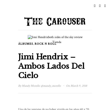
INICIO
NOTICIAS
ROCK N ROLL
VIAJES
ESTILO DE VIDA & CULTURA
Tienda
,
ÁLBUMES
ROCK N ROLL
EVENTOS
ACERCA DE
Jimi Hendrix –
Ambos Lados Del
Cielo
·
By
Mandy Morello
@mandy_morello
On March 9, 2018
Una de las ventajas de no haber vivido en los años 60 y 70