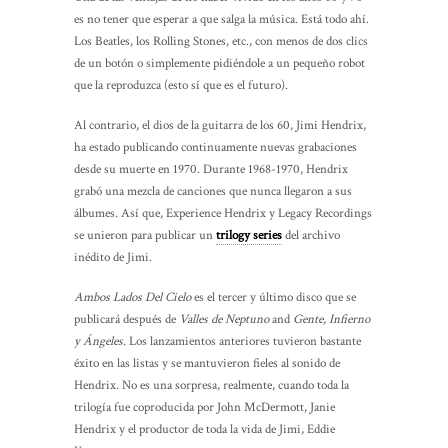
es no tener que esperar a que salga la música. Está todo ahí.
Los Beatles, los Rolling Stones, etc., con menos de dos clics
de un botón o simplemente pidiéndole a un pequeño robot
que la reproduzca (esto sí que es el futuro).
Al contrario, el dios de la guitarra de los 60, Jimi Hendrix,
ha estado publicando continuamente nuevas grabaciones
desde su muerte en 1970. Durante 1968-1970, Hendrix
grabó una mezcla de canciones que nunca llegaron a sus
álbumes. Así que, Experience Hendrix y Legacy Recordings
se unieron para publicar un
trilogy series
del archivo
inédito de Jimi.
Ambos Lados Del Cielo
es el tercer y último disco que se
publicará después de
Valles de Neptuno
and
Gente, Infierno
y Ángeles
. Los lanzamientos anteriores tuvieron bastante
éxito en las listas y se mantuvieron fieles al sonido de
Hendrix. No es una sorpresa, realmente, cuando toda la
trilogía fue coproducida por John McDermott, Janie
Hendrix y el productor de toda la vida de Jimi, Eddie