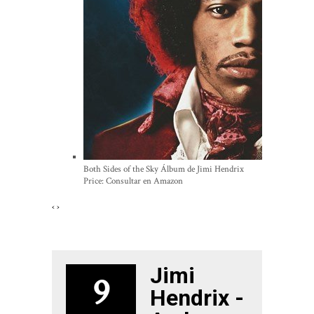
Both Sides of the Sky Álbum de Jimi Hendrix
Price:
Consultar en Amazon
‹
›
Jimi
9
Hendrix -