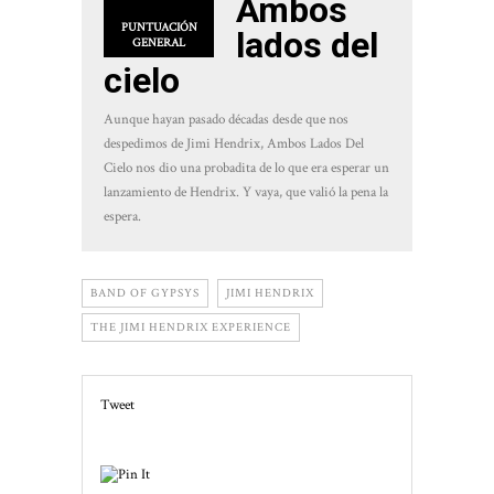
Ambos
PUNTUACIÓN
lados del
GENERAL
cielo
Aunque hayan pasado décadas desde que nos
despedimos de Jimi Hendrix, Ambos Lados Del
Cielo nos dio una probadita de lo que era esperar un
lanzamiento de Hendrix. Y vaya, que valió la pena la
espera.
BAND OF GYPSYS
JIMI HENDRIX
THE JIMI HENDRIX EXPERIENCE
Tweet