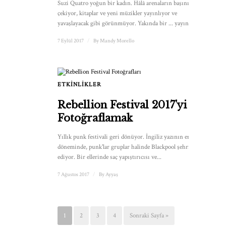
Suzi Quatro yoğun bir kadın. Hâlâ arenaların başını
çekiyor, kitaplar ve yeni müzikler yayınlıyor ve
yavaşlayacak gibi görünmüyor. Yakında bir ... yayınlayacak.
7 Eylül 2017
/
By
Mandy Morello
ETKINLIKLER
1
Rebellion Festival 2017'yi
Fotoğraflamak
Yıllık punk festivali geri dönüyor. İngiliz yazının en yoğun
döneminde, punk'lar gruplar halinde Blackpool şehrine akın
ediyor. Bir ellerinde saç yapıştırıcısı ve...
7 Ağustos 2017
/
By
Ayyaş
1
2
3
4
Sonraki Sayfa »