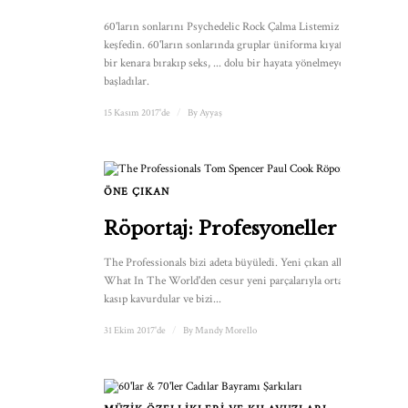
60'ların sonlarını Psychedelic Rock Çalma Listemiz ile
keşfedin. 60'ların sonlarında gruplar üniforma kıyafetlerini
bir kenara bırakıp seks, ... dolu bir hayata yönelmeye
başladılar.
15 Kasım 2017'de
/
By
Ayyaş
ÖNE ÇIKAN
1
Röportaj: Profesyoneller
The Professionals bizi adeta büyüledi. Yeni çıkan albümleri
What In The World'den cesur yeni parçalarıyla ortalığı
kasıp kavurdular ve bizi...
31 Ekim 2017'de
/
By
Mandy Morello