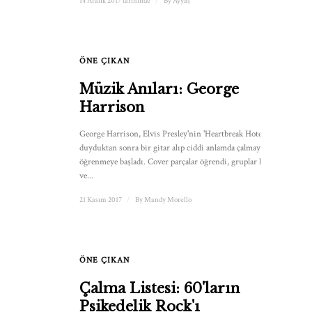
14 Aralık 2017 tarihinde
/
By
Ayyaş
ÖNE ÇIKAN
1
Müzik Anıları: George
Harrison
George Harrison, Elvis Presley'nin 'Heartbreak Hotel'ini
duyduktan sonra bir gitar alıp ciddi anlamda çalmayı
öğrenmeye başladı. Cover parçalar öğrendi, gruplar kurdu
ve...
21 Kasım 2017
/
By
Mandy Morello
ÖNE ÇIKAN
1
Çalma Listesi: 60'ların
Psikedelik Rock'ı