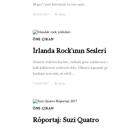
Magic'i yeni bitirmişti ve son şarkı...
26 Eylül 2017
/
By
Ayyaş
ÖNE ÇIKAN
1
İrlanda Rock'ının Sesleri
Zümrüt Ada'nın kıyıları, tutkulu gitar sololarının ve neşeli
halk köklerinin sesleriyle dolu. Ülkenin kapsamlı geçmiş
kataloğu arasında, on etkili...
21 Eylül 2017
/
By
Ayyaş
ÖNE ÇIKAN
Röportaj: Suzi Quatro