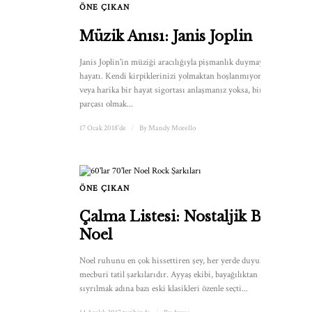
ÖNE ÇIKAN
Müzik Anısı: Janis Joplin
Janis Joplin'in müziği aracılığıyla pişmanlık duymayan
hayatı. Kendi kirpiklerinizi yolmaktan hoşlanmıyorsanız
veya harika bir hayat sigortası anlaşmanız yoksa, bir
parçası olmak...
17 Ocak 2018'de
/
By
Mandy Morello
ÖNE ÇIKAN
Çalma Listesi: Nostaljik Bir
Noel
Noel ruhunu en çok hissettiren şey, her yerde duyulan o
mecburi tatil şarkılarıdır. Ayyaş ekibi, bayağılıktan
sıyrılmak adına bazı eski klasikleri özenle seçti...