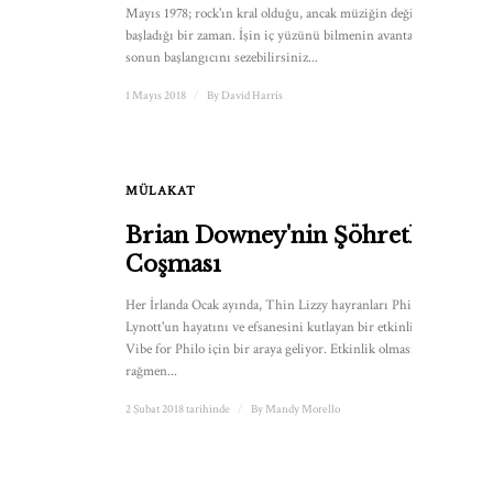
Mayıs 1978; rock'ın kral olduğu, ancak müziğin değişmeye
başladığı bir zaman. İşin iç yüzünü bilmenin avantajıyla,
sonun başlangıcını sezebilirsiniz...
1 Mayıs 2018
/
By
David Harris
MÜLAKAT
Brian Downey'nin Şöhretle
Coşması
Her İrlanda Ocak ayında, Thin Lizzy hayranları Phil
Lynott'un hayatını ve efsanesini kutlayan bir etkinlik olan
Vibe for Philo için bir araya geliyor. Etkinlik olmasına
rağmen...
2 Şubat 2018 tarihinde
/
By
Mandy Morello