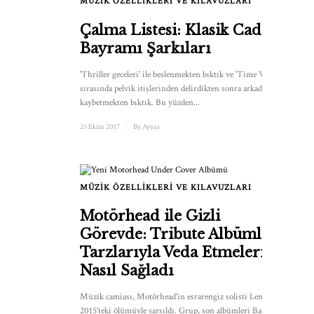
MÜZIK ÖZELLIKLERI VE KILAVUZLARI
Çalma Listesi: Klasik Cadılar
Bayramı Şarkıları
'Thriller geceleri' ile beslenmekten bıktık ve 'Time Warp'
sırasında pelvik itişlerinden delirdikten sonra arkadaş
kaybetmekten bıktık. Bu yüzden...
23 Ekim 2017
/
By
Ayyaş
MÜZIK ÖZELLIKLERI VE KILAVUZLARI
Motörhead ile Gizli
Görevde: Tribute Albümleri
Tarzlarıyla Veda Etmelerini
Nasıl Sağladı
Müzik camiası, Motörhead'in esrarengiz solisti Lemmy'nin
2015'teki ölümüyle sarsıldı. Grup, son albümleri Bad