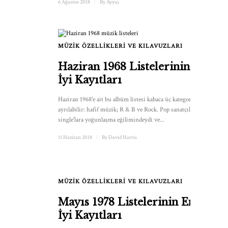
6 Ağustos 2018
/
By
Ayyaş
MÜZIK ÖZELLIKLERI VE KILAVUZLARI
Haziran 1968 Listelerinin En
İyi Kayıtları
Haziran 1968'e ait bu albüm listesi kabaca üç kategoriye
ayrılabilir: hafif müzik; R & B ve Rock. Pop sanatçıları hâlâ
single'lara yoğunlaşma eğilimindeydi ve...
11 Haziran 2018
/
By
David Harris
MÜZIK ÖZELLIKLERI VE KILAVUZLARI
1
Mayıs 1978 Listelerinin En
İyi Kayıtları