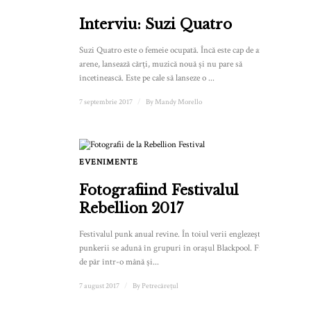
Interviu: Suzi Quatro
Suzi Quatro este o femeie ocupată. Încă este cap de afiș pe
arene, lansează cărți, muzică nouă și nu pare să
încetinească. Este pe cale să lanseze o ...
7 septembrie 2017
/
By
Mandy Morello
EVENIMENTE
1
Fotografiind Festivalul
Rebellion 2017
Festivalul punk anual revine. În toiul verii englezești,
punkerii se adună în grupuri în orașul Blackpool. Fixativ
de păr într-o mână și...
7 august 2017
/
By
Petrecărețul