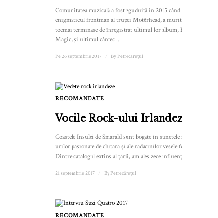
Comunitatea muzicală a fost zguduită în 2015 când Lemmy,
enigmaticul frontman al trupei Motörhead, a murit. Trupa
tocmai terminase de înregistrat ultimul lor album, Bad
Magic, și ultimul cântec ...
Pe 26 septembrie 2017
/
By
Petrecărețul
RECOMANDATE
1
Vocile Rock-ului Irlandez
Coastele Insulei de Smarald sunt bogate în sunetele solo-
urilor pasionate de chitară și ale rădăcinilor vesele folk.
Dintre catalogul extins al țării, am ales zece influențe...
21 septembrie 2017
/
By
Petrecărețul
RECOMANDATE