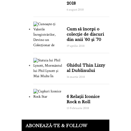
2018
6 august 2018
Cum să începi o
colecție de discuri
din anii '60 și '70
19 aprilie 2018
Ghidul Thin Lizzy
al Dublinului
16 martie 2018
6 Relații Iconice
Rock n Roll
13 Februarie 2018
ABONEAZĂ-TE & FOLLOW