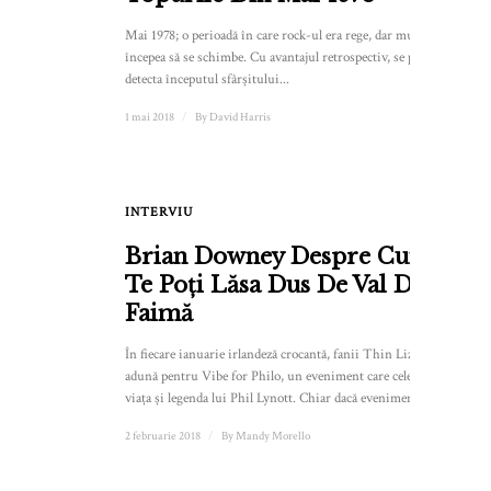
Mai 1978; o perioadă în care rock-ul era rege, dar muzica
începea să se schimbe. Cu avantajul retrospectiv, se poate
detecta începutul sfârșitului...
1 mai 2018
/
By
David Harris
INTERVIU
Brian Downey Despre Cum
Te Poți Lăsa Dus De Val De
Faimă
În fiecare ianuarie irlandeză crocantă, fanii Thin Lizzy se
adună pentru Vibe for Philo, un eveniment care celebrează
viața și legenda lui Phil Lynott. Chiar dacă evenimentul...
2 februarie 2018
/
By
Mandy Morello