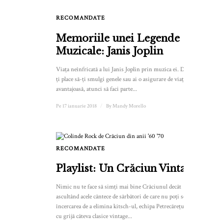
RECOMANDATE
Memoriile unei Legende
Muzicale: Janis Joplin
Viața neînfricată a lui Janis Joplin prin muzica ei. Dacă nu-
ți place să-ți smulgi genele sau ai o asigurare de viață
avantajoasă, atunci să faci parte...
Pe 17 ianuarie 2018
/
By
Mandy Morello
RECOMANDATE
Playlist: Un Crăciun Vintage
Nimic nu te face să simți mai bine Crăciunul decât
ascultând acele cântece de sărbători de care nu poți scăpa. În
încercarea de a elimina kitsch-ul, echipa Petrecărețul a ales
cu grijă câteva clasice vintage...