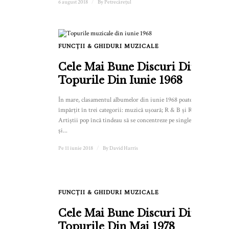
6 august 2018
/
By
Petrecărețul
FUNCȚII & GHIDURI MUZICALE
Cele Mai Bune Discuri Din
Topurile Din Iunie 1968
În mare, clasamentul albumelor din iunie 1968 poate fi
împărțit în trei categorii: muzică ușoară; R & B și Rock.
Artiștii pop încă tindeau să se concentreze pe single-uri
și...
Pe 11 iunie 2018
/
By
David Harris
FUNCȚII & GHIDURI MUZICALE
1
Cele Mai Bune Discuri Din
Topurile Din Mai 1978