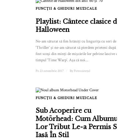
FUNCȚII & GHIDURI MUZICALE
Playlist: Cântece clasice de
Halloween
Ne-am săturat să fim hrăniți cu lingurița cu seri de
‘Thriller’ și ne-am săturat să pierdem prieteni după ce am
fost scoși din minți de mișcările lor pelvine lascive din
timpul ‘Time Warp’. Așa că noi...
Pe 23 octombrie 2017
/
By
Petrecărețul
FUNCȚII & GHIDURI MUZICALE
Sub Acoperire cu
Motörhead: Cum Albumul
Lor Tribut Le-a Permis Să
Iasă În Stil