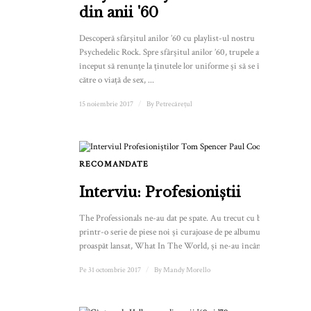
din anii '60
Descoperă sfârșitul anilor ’60 cu playlist-ul nostru
Psychedelic Rock. Spre sfârșitul anilor ’60, trupele au
început să renunțe la ținutele lor uniforme și să se îndrepte
către o viață de sex, ...
15 noiembrie 2017
/
By
Petrecărețul
RECOMANDATE
1
Interviu: Profesioniștii
The Professionals ne-au dat pe spate. Au trecut cu brio
printr-o serie de piese noi și curajoase de pe albumul lor
proaspăt lansat, What In The World, și ne-au încântat...
Pe 31 octombrie 2017
/
By
Mandy Morello