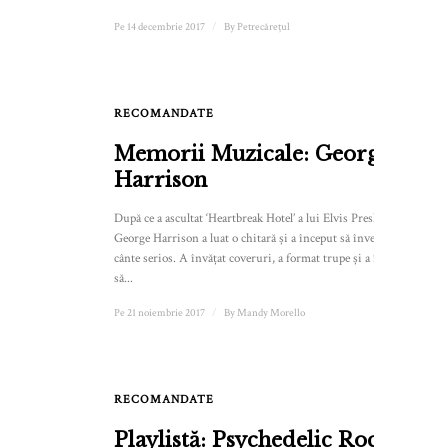
Pe 14 decembrie 2017
/
By
Petrecărețul
RECOMANDATE
1
Memorii Muzicale: George
Harrison
După ce a ascultat ‘Heartbreak Hotel’ a lui Elvis Presley,
George Harrison a luat o chitară și a început să învețe să
cânte serios. A învățat coveruri, a format trupe și a început
să...
Pe 21 noiembrie 2017
/
By
Mandy Morello
RECOMANDATE
1
Playlistă: Psychedelic Rock