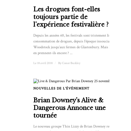
Les drogues font-elles
toujours partie de
l'expérience festivalière ?
Depuis les années 60, les festivals sont tristement liés à la
consommation de drogues, depuis l’époque insouciante de
Woodstock jusqu’aux fermes de Glastonbury. Mais les gens
en prennent-ils encore ? ...
Le 18 avril 2018
/
By
Conor Buckley
NOUVELLES DE L'ÉVÉNEMENT
Brian Downey's Alive &
Dangerous Annonce une
tournée
Le nouveau groupe Thin Lizzy de Brian Downey reprend la