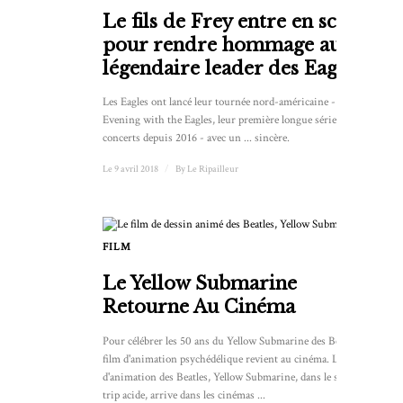
Le fils de Frey entre en scène
pour rendre hommage au
légendaire leader des Eagles
Les Eagles ont lancé leur tournée nord-américaine - An
Evening with the Eagles, leur première longue série de
concerts depuis 2016 - avec un ... sincère.
Le 9 avril 2018
/
By
Le Ripailleur
FILM
Le Yellow Submarine
Retourne Au Cinéma
Pour célébrer les 50 ans du Yellow Submarine des Beatles, le
film d'animation psychédélique revient au cinéma. Le film
d'animation des Beatles, Yellow Submarine, dans le style
trip acide, arrive dans les cinémas ...