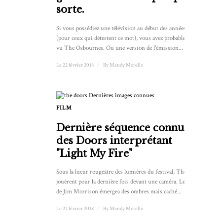
sorte.
Si vous possédiez une télévision au début des années 2000
(pour ceux qui détestent ce mot), vous avez probablement
vu The Osbournes. Ou une version de l'émission...
Le 22 février 2018
/
By
Mandy Morello
FILM
Dernière séquence connue
des Doors interprétant
"Light My Fire"
Sous la lueur rougeâtre des lumières du festival, The Doors
jouèrent pour la dernière fois devant une caméra. Le visage
de Jim Morrison émergea des ombres mais caché...
Le 22 février 2018
/
By
Mandy Morello