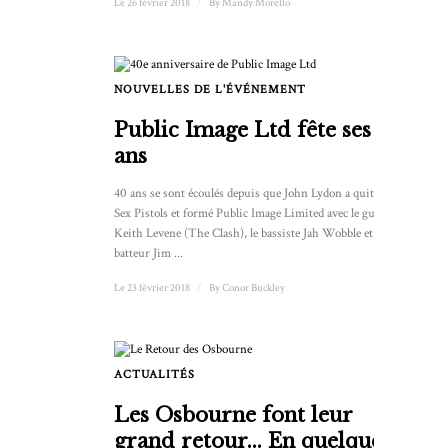
Le 26 février 2018
/
By
Mandy Morello
NOUVELLES DE L'ÉVÉNEMENT
Public Image Ltd fête ses 40
ans
40 ans se sont écoulés depuis que John Lydon a quitté les
Sex Pistols et formé Public Image Limited avec le guitariste
Keith Levene (The Clash), le bassiste Jah Wobble et le
batteur Jim ...
Le 23 février 2018
/
By
Conor Buckley
ACTUALITÉS
Les Osbourne font leur
grand retour... En quelque