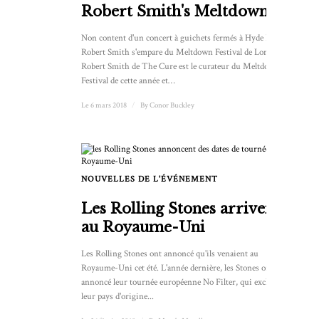
Robert Smith's Meltdown
Non content d'un concert à guichets fermés à Hyde Park,
Robert Smith s'empare du Meltdown Festival de Londres.
Robert Smith de The Cure est le curateur du Meltdown
Festival de cette année et…
Le 6 mars 2018
/
By
Conor Buckley
NOUVELLES DE L'ÉVÉNEMENT
Les Rolling Stones arrivent
au Royaume-Uni
Les Rolling Stones ont annoncé qu'ils venaient au
Royaume-Uni cet été. L'année dernière, les Stones ont
annoncé leur tournée européenne No Filter, qui excluait
leur pays d'origine...