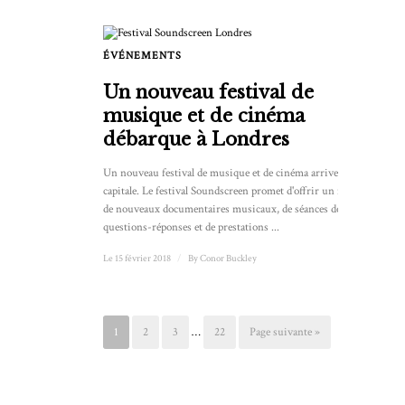
ÉVÉNEMENTS
Un nouveau festival de
musique et de cinéma
débarque à Londres
Un nouveau festival de musique et de cinéma arrive dans la
capitale. Le festival Soundscreen promet d'offrir un mélange
de nouveaux documentaires musicaux, de séances de
questions-réponses et de prestations ...
Le 15 février 2018
/
By
Conor Buckley
1
2
3
…
22
Page suivante »