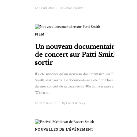
Le 4 avril 2018
/
By
Conor Buckley
FILM
Un nouveau documentaire
de concert sur Patti Smith va
sortir
Il a été annoncé qu'un nouveau documentaire sur Patti
Smith allait sortir. Le documentaire a été filmé lors du
dernier concert de sa tournée du 40e anniversaire au
Wiltern...
Le 30 mars 2018
/
By
Conor Buckley
NOUVELLES DE L'ÉVÉNEMENT
1