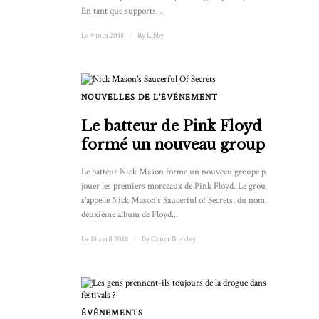
En tant que supports...
Le 9 juin 2018
/
By
Libby
NOUVELLES DE L'ÉVÉNEMENT
Le batteur de Pink Floyd a
formé un nouveau groupe
Le batteur Nick Mason forme un nouveau groupe pour
jouer les premiers morceaux de Pink Floyd. Le groupe
s'appelle Nick Mason's Saucerful of Secrets, du nom du
deuxième album de Floyd...
Le 18 avril 2018
/
By
Conor Buckley
ÉVÉNEMENTS