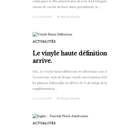
route pour le 40e anniversaire de Live And Dangerous. En
raison du succès de leurs dates précédentes, le ...
Le 13 avril 2018
/
By
Mandy Morello
ACTUALITÉS
Le vinyle haute définition
arrive.
Oui. Le vinyle haute définition est désormais une réalité.
Ce nouveau style de disque vinyle sera toujours lisible sur
les platines habituelles et offrira 30 % de temps de lecture
supplémentaire...
Le 12 avril 2018
/
By
Mandy Morello
ACTUALITÉS