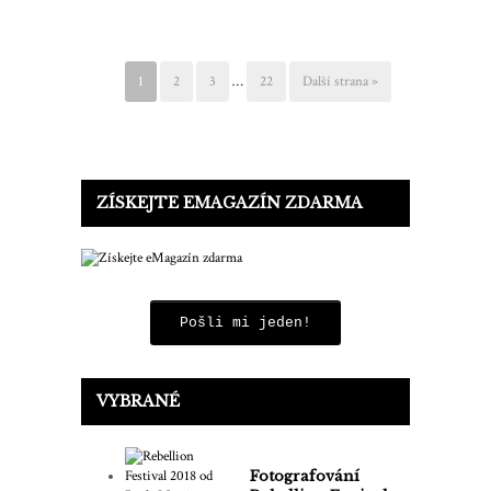
1
2
3
…
22
Další strana »
ZÍSKEJTE EMAGAZÍN ZDARMA
Pošli mi jeden!
VYBRANÉ
Fotografování