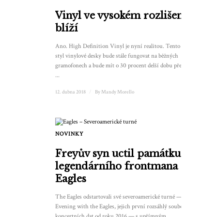
Vinyl ve vysokém rozlišení se
blíží
Ano. High Definition Vinyl je nyní realitou. Tento nový
styl vinylové desky bude stále fungovat na běžných
gramofonech a bude mít o 30 procent delší dobu přehrávání
...
12. dubna 2018
/
By
Mandy Morello
NOVINKY
Freyův syn uctil památku
legendárního frontmana
Eagles
The Eagles odstartovali své severoamerické turné — An
Evening with the Eagles, jejich první rozsáhlý soubor
koncertních dat od roku 2016 — s upřímným...