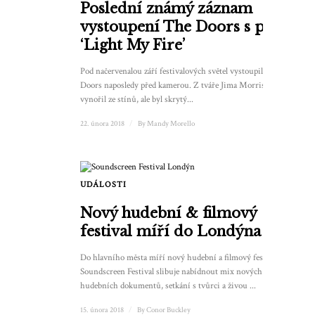
Poslední známý záznam
vystoupení The Doors s písní
‘Light My Fire’
Pod načervenalou září festivalových světel vystoupili The
Doors naposledy před kamerou. Z tváře Jima Morrisona se
vynořil ze stínů, ale byl skrytý...
22. února 2018
/
By
Mandy Morello
UDÁLOSTI
Nový hudební & filmový
festival míří do Londýna
Do hlavního města míří nový hudební a filmový festival.
Soundscreen Festival slibuje nabídnout mix nových
hudebních dokumentů, setkání s tvůrci a živou ...
15. února 2018
/
By
Conor Buckley