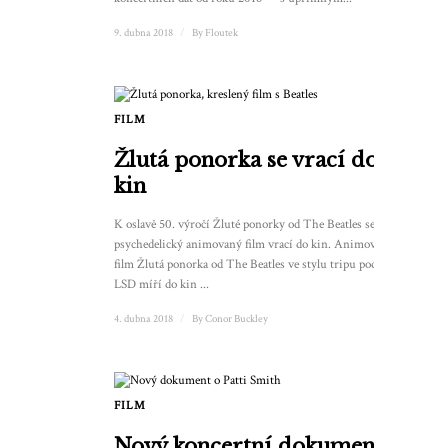
9. dubna 2018
/
By
Floutek
FILM
Žlutá ponorka se vrací do
kin
K oslavě 50. výročí Žluté ponorky od The Beatles se tento
psychedelický animovaný film vrací do kin. Animovaný
film Žlutá ponorka od The Beatles ve stylu tripu pod vlivem
LSD míří do kin ...
4. dubna 2018
/
By
Conor Buckley
FILM
Nový koncertní dokument o