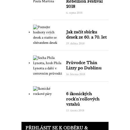
Rebellion Festival
2018
6. srpna 2018
Jak začít sbírku
desek ze 60. a 70. let
19. dubna 2018
Průvodce Thin
Lizzy po Dublinu
16. března 2018
6 ikonických
rock'n'rollových
vztahů
13. února 2018
PŘIHLÁSIT SE K ODBĚRU &