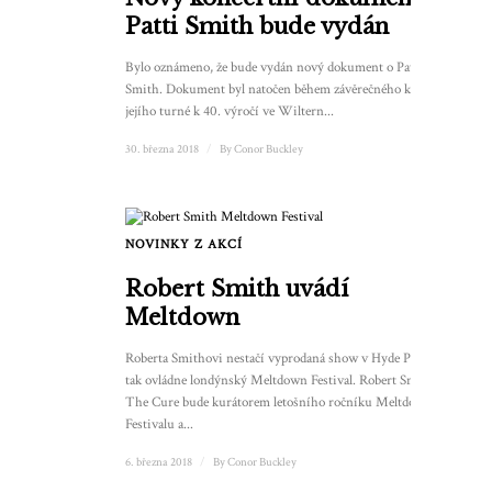
Patti Smith bude vydán
Bylo oznámeno, že bude vydán nový dokument o Patti
Smith. Dokument byl natočen během závěrečného koncertu
jejího turné k 40. výročí ve Wiltern...
30. března 2018
/
By
Conor Buckley
NOVINKY Z AKCÍ
1
Robert Smith uvádí
Meltdown
Roberta Smithovi nestačí vyprodaná show v Hyde Parku, a
tak ovládne londýnský Meltdown Festival. Robert Smith z
The Cure bude kurátorem letošního ročníku Meltdown
Festivalu a...
6. března 2018
/
By
Conor Buckley