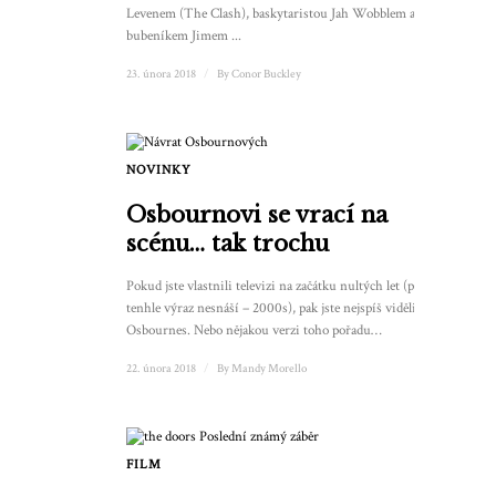
Levenem (The Clash), baskytaristou Jah Wobblem a
bubeníkem Jimem ...
23. února 2018
/
By
Conor Buckley
NOVINKY
Osbournovi se vrací na
scénu… tak trochu
Pokud jste vlastnili televizi na začátku nultých let (pro ty, co
tenhle výraz nesnáší – 2000s), pak jste nejspíš viděli The
Osbournes. Nebo nějakou verzi toho pořadu…
22. února 2018
/
By
Mandy Morello
FILM