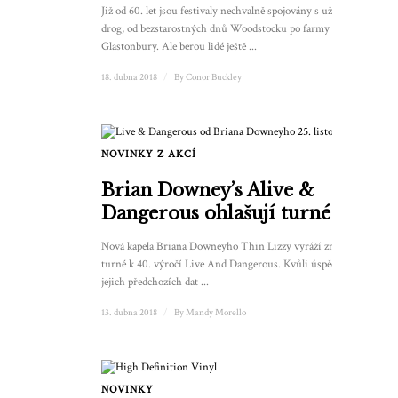
Již od 60. let jsou festivaly nechvalně spojovány s užíváním
drog, od bezstarostných dnů Woodstocku po farmy v
Glastonbury. Ale berou lidé ještě ...
18. dubna 2018
/
By
Conor Buckley
NOVINKY Z AKCÍ
Brian Downey’s Alive &
Dangerous ohlašují turné
Nová kapela Briana Downeyho Thin Lizzy vyráží znovu na
turné k 40. výročí Live And Dangerous. Kvůli úspěchu
jejich předchozích dat ...
13. dubna 2018
/
By
Mandy Morello
NOVINKY