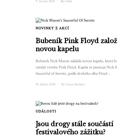
9. června 2018
/
By
Libby
NOVINKY Z AKCÍ
Bubeník Pink Floyd založil
novou kapelu
Bubeník Nick Mason zakládá novou kapelu, která bude hrát
ranější tvorbu Pink Floyd. Kapela se jmenuje Nick Mason’s
Saucerful of Secrets, podle druhého alba Floyd ...
18. dubna 2018
/
By
Conor Buckley
UDÁLOSTI
Jsou drogy stále součástí
festivalového zážitku?