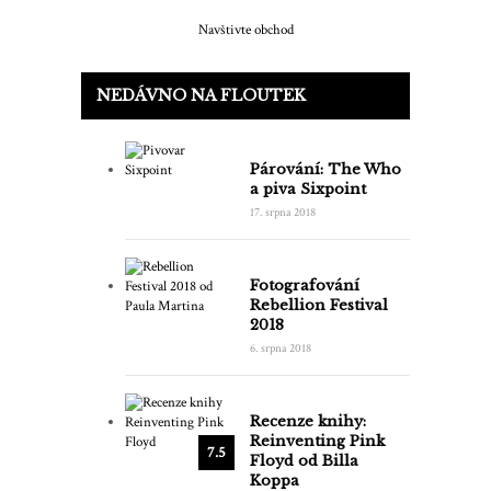
Navštivte obchod
NEDÁVNO NA FLOUTEK
Párování: The Who
a piva Sixpoint
17. srpna 2018
Fotografování
Rebellion Festival
2018
6. srpna 2018
Recenze knihy:
Reinventing Pink
7.5
Floyd od Billa
Koppa