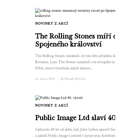
NOVINKY Z AKCÍ
The Rolling Stones míří do
Spojeného království
The Rolling Stones oznámili, že toto léto přijedou do Velké
Británie. Loni The Stones oznámili své evropské turné No
Filter, které vynechalo jejich domov...
26. února 2018
/
By
Mandy Morello
NOVINKY Z AKCÍ
Public Image Ltd slaví 40 let
Uplynulo 40 let od doby, kdy John Lydon opustil Sex Pistols
a založil Public Image Limited s kytaristou Keithem