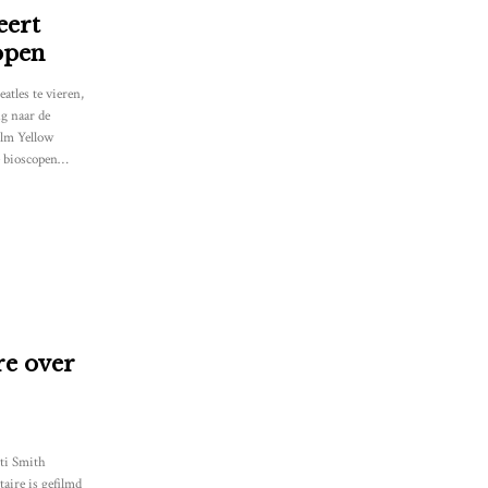
eert
open
tles te vieren,
ug naar de
ilm Yellow
e bioscopen…
e over
tti Smith
aire is gefilmd