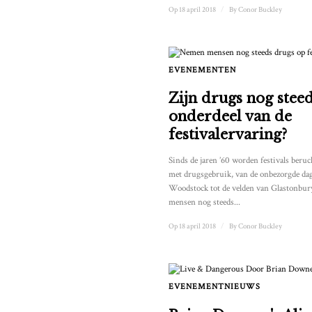
Op 18 april 2018
/
By
Conor Buckley
EVENEMENTEN
Zijn drugs nog stee
onderdeel van de
festivalervaring?
Sinds de jaren ’60 worden festivals beruc
met drugsgebruik, van de onbezorgde da
Woodstock tot de velden van Glastonbur
mensen nog steeds...
Op 18 april 2018
/
By
Conor Buckley
EVENEMENTNIEUWS