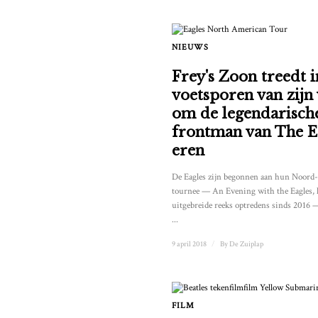
NIEUWS
Frey's Zoon treedt i
voetsporen van zijn
om de legendarisch
frontman van The Ea
eren
De Eagles zijn begonnen aan hun Noord
tournee — An Evening with the Eagles, 
uitgebreide reeks optredens sinds 2016 —
...
9 april 2018
/
By
De Zuiplap
FILM