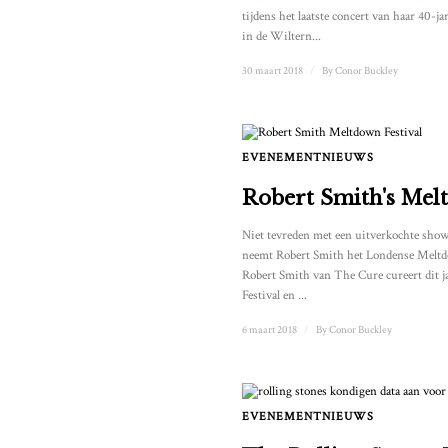
tijdens het laatste concert van haar 40-j
in de Wiltern...
30 maart 2018
/
By
Conor Buckley
EVENEMENTNIEUWS
Robert Smith's Mel
Niet tevreden met een uitverkochte show
neemt Robert Smith het Londense Meltdo
Robert Smith van The Cure cureert dit 
Festival en ...
6 maart 2018
/
By
Conor Buckley
EVENEMENTNIEUWS