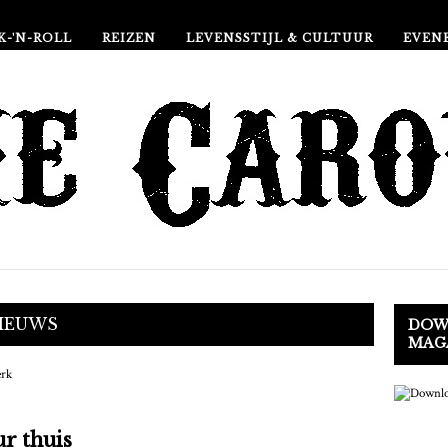
K-'N-ROLL
REIZEN
LEVENSSTIJL & CULTUUR
EVEN
IEUWS
DOW
MAG
r thuis