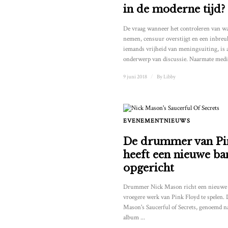
in de moderne tijd?
De vraag wanneer het controleren van wa
nemen, censuur overstijgt en een inbreu
iemands vrijheid van meningsuiting, is al
onderwerp van discussie. Naarmate medi
9 juni 2018
/
By
Libby
EVENEMENTNIEUWS
De drummer van Pi
heeft een nieuwe b
opgericht
Drummer Nick Mason richt een nieuwe 
vroegere werk van Pink Floyd te spelen.
Mason's Saucerful of Secrets, genoemd n
album ...