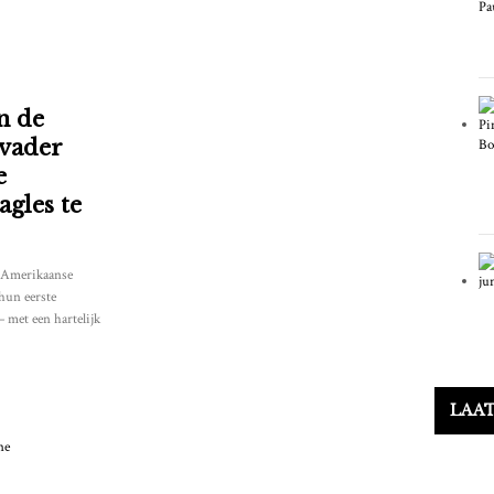
n de
 vader
e
gles te
-Amerikaanse
hun eerste
 met een hartelijk
LAA