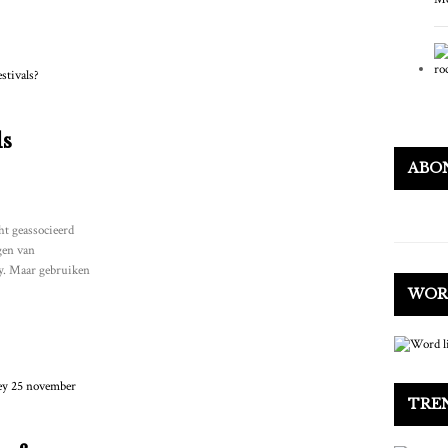
ds
ABO
ht geassocieerd
gen van
y. Maar gebruiken
WOR
TRE