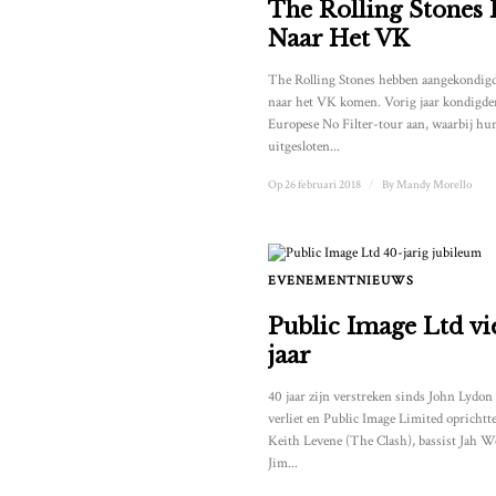
The Rolling Stones
Naar Het VK
The Rolling Stones hebben aangekondigd
naar het VK komen. Vorig jaar kondigd
Europese No Filter-tour aan, waarbij hu
uitgesloten...
Op 26 februari 2018
/
By
Mandy Morello
EVENEMENTNIEUWS
Public Image Ltd vi
jaar
40 jaar zijn verstreken sinds John Lydon 
verliet en Public Image Limited oprichtte
Keith Levene (The Clash), bassist Jah 
Jim...