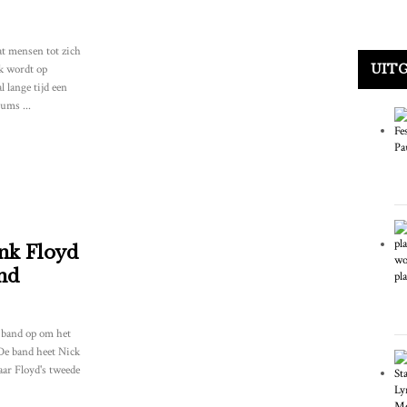
t mensen tot zich
UIT
k wordt op
 lange tijd een
ums ...
nk Floyd
and
band op om het
 De band heet Nick
aar Floyd's tweede