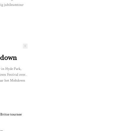
arig jubileumtour
1
tdown
 in Hyde Park,
wn Festival over.
jaar het Meltdown