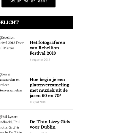
Stuur me er één!
GELICHT
Het fotograferen
van Rebellion
Festival 2018
6 augustus 2018
Hoe begin je een
platenverzameling
met muziek uit de
jaren 60 en 70?
19 april 2018
De Thin Lizzy Gids
voor Dublin