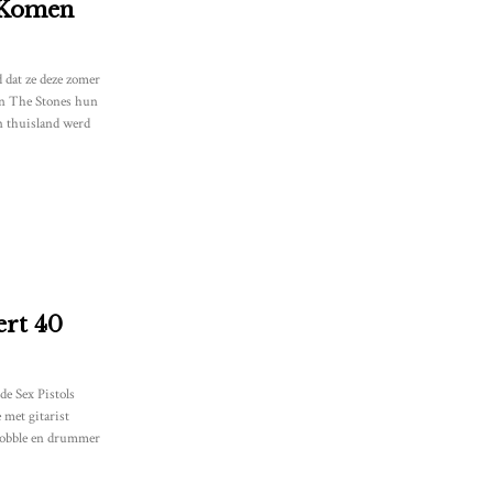
 Komen
 dat ze deze zomer
en The Stones hun
n thuisland werd
ert 40
de Sex Pistols
 met gitarist
Wobble en drummer