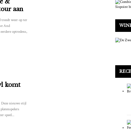
ve &
tour aan
treedt weer op ter
WINK
ive And
eerdere optredens,
RECE
yl komt
 Deze nieuwe stijl
 platenspelers
r speel...