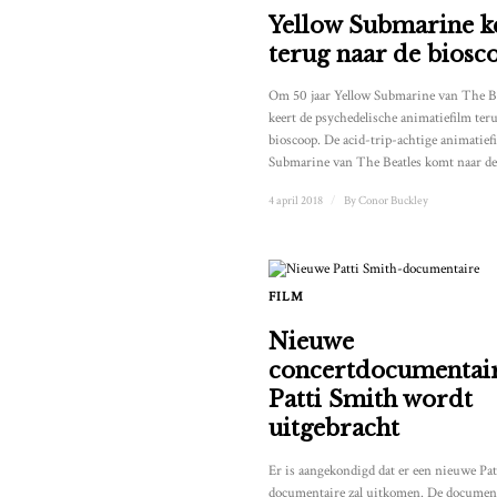
Yellow Submarine k
terug naar de biosc
Om 50 jaar Yellow Submarine van The Bea
keert de psychedelische animatiefilm ter
bioscoop. De acid-trip-achtige animatief
Submarine van The Beatles komt naar d
4 april 2018
/
By
Conor Buckley
FILM
Nieuwe
concertdocumentair
Patti Smith wordt
uitgebracht
Er is aangekondigd dat er een nieuwe Pa
documentaire zal uitkomen. De document