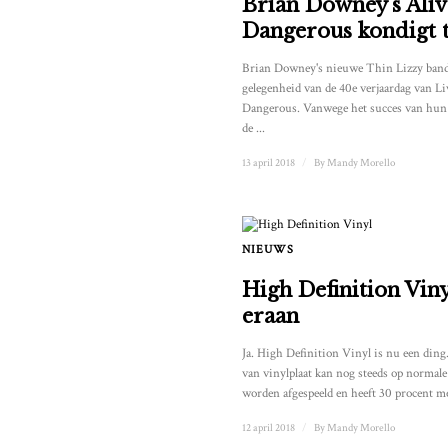
Brian Downey's Ali
Dangerous kondigt 
Brian Downey's nieuwe Thin Lizzy band 
gelegenheid van de 40e verjaardag van L
Dangerous. Vanwege het succes van hun 
de ...
13 april 2018
/
By
Mandy Morello
NIEUWS
High Definition Vin
eraan
Ja. High Definition Vinyl is nu een ding.
van vinylplaat kan nog steeds op normale
worden afgespeeld en heeft 30 procent mee
12 april 2018
/
By
Mandy Morello