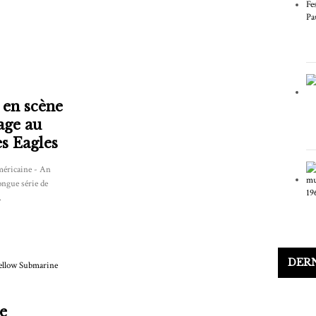
e en scène
ge au
s Eagles
méricaine - An
ongue série de
.
DER
e