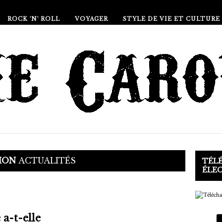
ROCK 'N' ROLL
VOYAGER
STYLE DE VIE ET CULTURE
TION
ACTUALITÉS
TÉL
ÉLE
a-t-elle