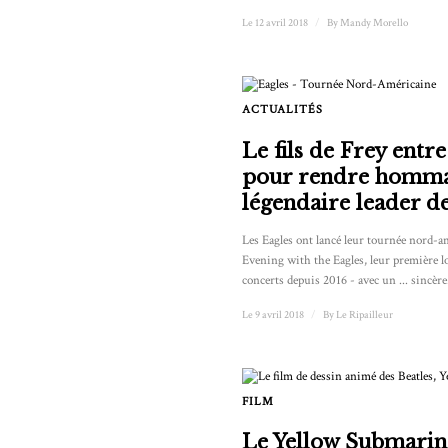
Le 12 avril 2018
/
By
Mandy Morello
ACTUALITÉS
Le fils de Frey entr
pour rendre homma
légendaire leader de
Les Eagles ont lancé leur tournée nord-a
Evening with the Eagles, leur première l
concerts depuis 2016 - avec un ... sincère
Le 9 avril 2018
/
By
Le Ripailleur
FILM
Le Yellow Submarin