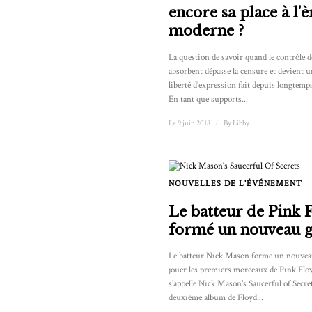
encore sa place à l'è
moderne ?
La question de savoir quand le contrôle d
absorbent dépasse la censure et devient u
liberté d'expression fait depuis longtemps 
En tant que supports...
Le 9 juin 2018
/
By
Libby
NOUVELLES DE L'ÉVÉNEMENT
Le batteur de Pink 
formé un nouveau 
Le batteur Nick Mason forme un nouvea
jouer les premiers morceaux de Pink Flo
s'appelle Nick Mason's Saucerful of Secr
deuxième album de Floyd...