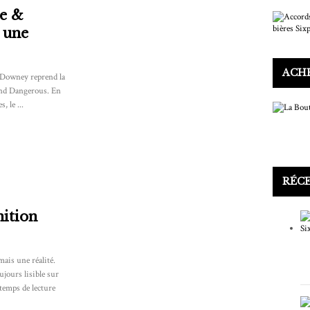
ve &
 une
ACHE
 Downey reprend la
And Dangerous. En
, le ...
RÉC
nition
mais une réalité.
ujours lisible sur
 temps de lecture