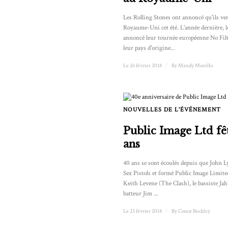
Les Rolling Stones ont annoncé qu'ils ve
Royaume-Uni cet été. L'année dernière, l
annoncé leur tournée européenne No Filte
leur pays d'origine...
Le 26 février 2018
/
By
Mandy Morello
NOUVELLES DE L'ÉVÉNEMENT
Public Image Ltd fê
ans
40 ans se sont écoulés depuis que John Ly
Sex Pistols et formé Public Image Limited
Keith Levene (The Clash), le bassiste Jah
batteur Jim ...
Le 23 février 2018
/
By
Conor Buckley