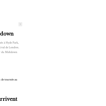
1
tdown
més à Hyde Park,
ival de Londres.
ur du Meltdown
arrivent