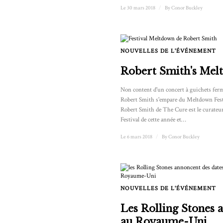
Le 30 mars 2018
/
By
Conor Buckley
NOUVELLES DE L'ÉVÉNEMENT
Robert Smith's Mel
Non content d'un concert à guichets fer
Robert Smith s'empare du Meltdown Fest
Robert Smith de The Cure est le curate
Festival de cette année et…
Le 6 mars 2018
/
By
Conor Buckley
NOUVELLES DE L'ÉVÉNEMENT
Les Rolling Stones 
au Royaume-Uni