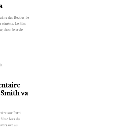
a
ine des Beatles, le
u cinéma. Le film
, dans le style
ntaire
 Smith va
aire sur Patti
 filmé lors du
iversaire au