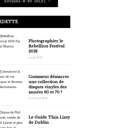
Envoyez-m'en un(e) !
VEDETTE
Photographier le
Rebellion Festival
2018
6 août 2018
Comment démarrer
une collection de
disques vinyles des
années 60 et 70 ?
Le 19 avril 2018
Le Guide Thin Lizzy
de Dublin