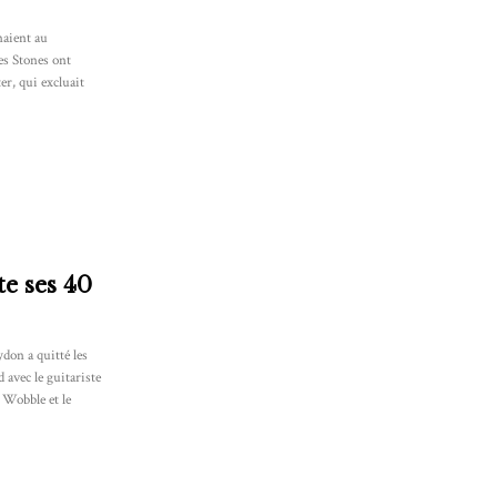
naient au
es Stones ont
r, qui excluait
te ses 40
don a quitté les
 avec le guitariste
 Wobble et le