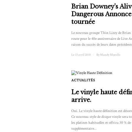
Brian Downey's Ali
Dangerous Annonce
tournée
Le nouveau groupe Thin Lizzy de Brian
route pour le 40e anniversaire de Live 
raison du succès de leurs dates précédentes
Le 13 avril 2018
/
By
Mandy Morello
ACTUALITÉS
Le vinyle haute défi
arrive.
Oui. Le vinyle haute définition est désor
Ce nouveau style de disque vinyle sera to
les platines habituelles et offrira 30 % de
supplémentaire...