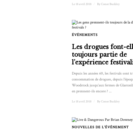
Le 18 avril 2018
/
By
Conor Buckley
ÉVÉNEMENTS
Les drogues font-el
toujours partie de
l'expérience festival
Depuis les années 60, les festivals sont tr
consommation de drogues, depuis l’époqu
Woodstock jusqu’aux fermes de Glastonb
en prennent-ils encore ? ...
Le 18 avril 2018
/
By
Conor Buckley
NOUVELLES DE L'ÉVÉNEMENT