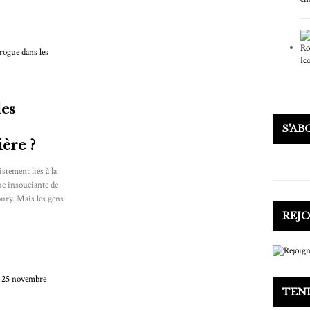
les
S'A
ière ?
istement liés à la
e insouciante de
ury. Mais les gens
REJ
TEN