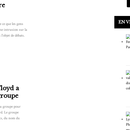
re
EN 
e ce que les gens
ne intrusion sur la
l'objet de débats.
Floyd a
groupe
u groupe pour
yd. Le groupe
ets, du nom du