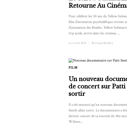
Retourne Au Ciném
Pour célébrer les 50 ans du Yellow Submar
film d'animation psychédélique revient a
d'animation des Beatles, Yellow Submarine
trip acide, arrive dans les cinémas ...
Le 4 avril 2018
/
By
Conor Buckley
FILM
Un nouveau docume
de concert sur Patti
sortir
Il a été annoncé qu'un nouveau document
Smith allait sortir. Le documentaire a été
dernier concert de sa tournée du 40e ann
Wiltern...