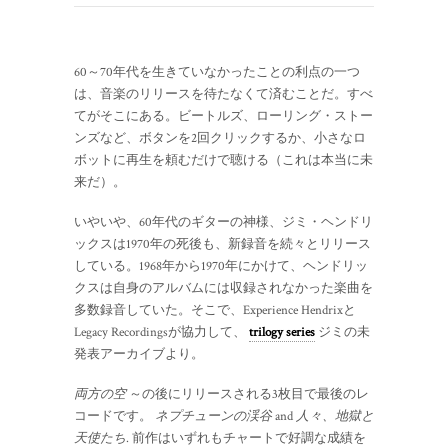
60～70年代を生きていなかったことの利点の一つ
は、音楽のリリースを待たなくて済むことだ。すべ
てがそこにある。ビートルズ、ローリング・ストー
ンズなど、ボタンを2回クリックするか、小さなロ
ボットに再生を頼むだけで聴ける（これは本当に未
来だ）。
いやいや、60年代のギターの神様、ジミ・ヘンドリ
ックスは1970年の死後も、新録音を続々とリリース
している。1968年から1970年にかけて、ヘンドリッ
クスは自身のアルバムには収録されなかった楽曲を
多数録音していた。そこで、Experience Hendrixと
Legacy Recordingsが協力して、
trilogy series
ジミの未
発表アーカイブより。
両方の空
～の後にリリースされる3枚目で最後のレ
コードです。
ネプチューンの渓谷
and
人々、地獄と
天使たち
. 前作はいずれもチャートで好調な成績を