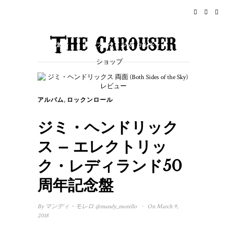
ホーム
ニュース
ロックンロール
旅行
ライフスタイル & カルチャー
ショップ
イベント
概要
,
アルバム
ロックンロール
ジミ・ヘンドリック
ス – エレクトリッ
ク・レディランド50
周年記念盤
·
By
マンディ・モレロ
@mandy_morello
On March 9,
2018