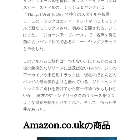
イン」でボーカルを提供。ダラス・テイラー（クロ
スビー、スティルス、ナッシュ＆ヤング）は
「Things I Used To Do」で往年のスタイルを披露
し、このトラックはエディ・クレイマーによってフ
ルで新たにミックスされ、初めて公開される。ジミ
はまた、「ジョージア・ブルース」で、名声を得る
前の古いバンド仲間であるロニー・ヤングブラッド
と再会した。
このアルバムに駄作は一つもない。ほとんどの曲は
彼の象徴的なリリースには及ばないものの、ジミの
アーカイブや未使用トラックは、現在のほとんどの
バンドの最高傑作よりも優れている。ジミ・ヘンド
リックスに別れを告げてから数十年経つかもしれな
いが、
両方の空
ヘンドリックスのリリースを待つ
ような感覚を味あわせてくれた。そして、待った甲
斐があった。
Amazon.co.ukの商品