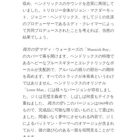
収め、ヘンドリックスのサウンドを忠実に再現して
いました。トリロジー全体がジョン・マクダーモッ
ト、ジャニー・ヘンドリックス、そしてジミの生涯
のプロデューサーであるエディ・クレイマーによっ
て共同プロデュースされたことを考えれば、当然の
結果でしょう。
両方の空
マディ・ウォーターズの「Mannish Boy」
のカバーで幕を開けます。ヘンドリックスの特徴で
あるヘビーなブルースギターとエレクトリックなボ
ーカルが支配的で、アルバムの残りの部分への期待
を高めます。すべてのトラックが未発表というわけ
ではありません。ヘンドリックスのオリジナル
「Lover Man」には様々なバージョンが存在しまし
た。ジミは完璧主義者で、しばしば何度もテイクを
重ねました。
両方の空’s
このバージョンは1969年の
もので、完成品に可能な限り近いものとして選ばれ
ました。間違いなく夢中にさせられる内容で、ジミ
によるバットマン・テーマへのオマージュが含まれ
ており、彼の遊び心のある一面を垣間見ることがで