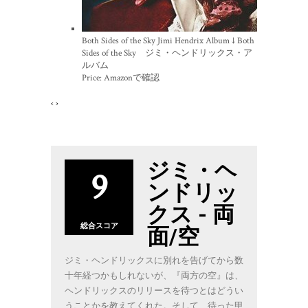
Both Sides of the Sky Jimi Hendrix Album ↓ Both
Sides of the Sky ジミ・ヘンドリックス・ア
ルバム
Price:
Amazonで確認
‹
›
ジミ・ヘ
9
ンドリッ
クス - 両
総合スコア
面/空
ジミ・ヘンドリックスに別れを告げてから数
十年経つかもしれないが、『両方の空』は、
ヘンドリックスのリリースを待つとはどうい
うことかを教えてくれた。そして、待った甲