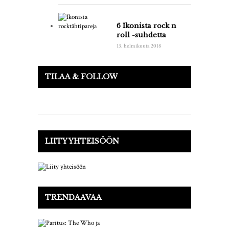
6 Ikonista rock n
roll -suhdetta
13. helmikuuta 2018
TILAA & FOLLOW
LIITY YHTEISÖÖN
TRENDAAVAA