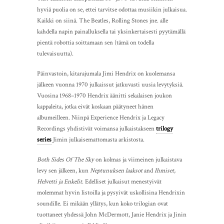
hyviä puolia on se, ettei tarvitse odottaa musiikin julkaisua.
Kaikki on siinä. The Beatles, Rolling Stones jne. alle
kahdella napin painalluksella tai yksinkertaisesti pyytämällä
pientä robottia soittamaan sen (tämä on todella
tulevaisuutta).
Päinvastoin, kitarajumala Jimi Hendrix on kuolemansa
jälkeen vuonna 1970 julkaissut jatkuvasti uusia levytyksiä.
Vuosina 1968–1970 Hendrix äänitti sekalaisen joukon
kappaleita, jotka eivät koskaan päätyneet hänen
albumeilleen. Niinpä Experience Hendrix ja Legacy
Recordings yhdistivät voimansa julkaistakseen
trilogy
series
Jimin julkaisemattomasta arkistosta.
Both Sides Of The Sky
on kolmas ja viimeinen julkaistava
levy sen jälkeen, kun
Neptunuksen laaksot
and
Ihmiset,
Helvetti ja Enkelit
. Edelliset julkaisut menestyivät
molemmat hyvin listoilla ja pysyivät uskollisina Hendrixin
soundille. Ei mikään yllätys, kun koko trilogian ovat
tuottaneet yhdessä John McDermott, Janie Hendrix ja Jinin