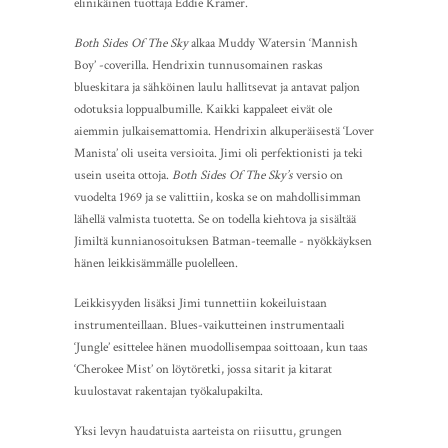
elinikäinen tuottaja Eddie Kramer.
Both Sides Of The Sky
alkaa Muddy Watersin ‘Mannish
Boy’ -coverilla. Hendrixin tunnusomainen raskas
blueskitara ja sähköinen laulu hallitsevat ja antavat paljon
odotuksia loppualbumille. Kaikki kappaleet eivät ole
aiemmin julkaisemattomia. Hendrixin alkuperäisestä ‘Lover
Manista’ oli useita versioita. Jimi oli perfektionisti ja teki
usein useita ottoja.
Both Sides Of The Sky’s
versio on
vuodelta 1969 ja se valittiin, koska se on mahdollisimman
lähellä valmista tuotetta. Se on todella kiehtova ja sisältää
Jimiltä kunnianosoituksen Batman-teemalle - nyökkäyksen
hänen leikkisämmälle puolelleen.
Leikkisyyden lisäksi Jimi tunnettiin kokeiluistaan
instrumenteillaan. Blues-vaikutteinen instrumentaali
‘Jungle’ esittelee hänen muodollisempaa soittoaan, kun taas
‘Cherokee Mist’ on löytöretki, jossa sitarit ja kitarat
kuulostavat rakentajan työkalupakilta.
Yksi levyn haudatuista aarteista on riisuttu, grungen