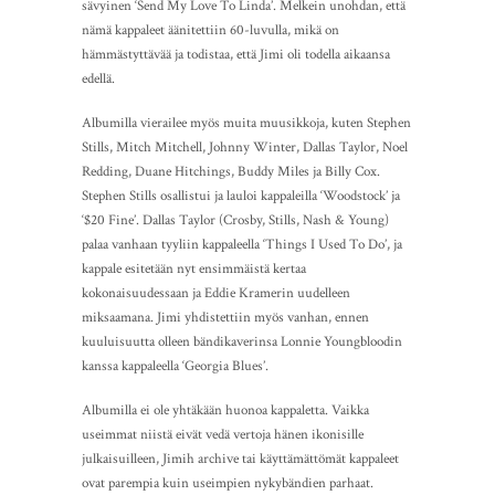
sävyinen ‘Send My Love To Linda’. Melkein unohdan, että
nämä kappaleet äänitettiin 60-luvulla, mikä on
hämmästyttävää ja todistaa, että Jimi oli todella aikaansa
edellä.
Albumilla vierailee myös muita muusikkoja, kuten Stephen
Stills, Mitch Mitchell, Johnny Winter, Dallas Taylor, Noel
Redding, Duane Hitchings, Buddy Miles ja Billy Cox.
Stephen Stills osallistui ja lauloi kappaleilla ‘Woodstock’ ja
‘$20 Fine’. Dallas Taylor (Crosby, Stills, Nash & Young)
palaa vanhaan tyyliin kappaleella ‘Things I Used To Do’, ja
kappale esitetään nyt ensimmäistä kertaa
kokonaisuudessaan ja Eddie Kramerin uudelleen
miksaamana. Jimi yhdistettiin myös vanhan, ennen
kuuluisuutta olleen bändikaverinsa Lonnie Youngbloodin
kanssa kappaleella ‘Georgia Blues’.
Albumilla ei ole yhtäkään huonoa kappaletta. Vaikka
useimmat niistä eivät vedä vertoja hänen ikonisille
julkaisuilleen, Jimih archive tai käyttämättömät kappaleet
ovat parempia kuin useimpien nykybändien parhaat.