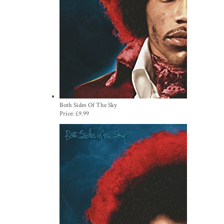
Both Sides Of The Sky
Price:
£9.99