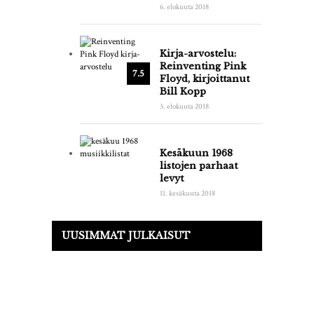
6. elokuuta 2018
Kirja-arvostelu:
Reinventing Pink
7.5
Floyd, kirjoittanut
Bill Kopp
3. elokuuta 2018
Kesäkuun 1968
listojen parhaat
levyt
11. kesäkuuta 2018
UUSIMMAT JULKAISUT