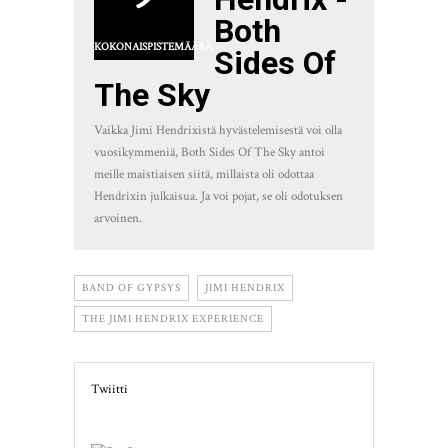
Both
KOKONAISPISTEMÄÄRÄ
Sides Of
The Sky
Vaikka Jimi Hendrixistä hyvästelemisestä voi olla
vuosikymmeniä, Both Sides Of The Sky antoi
meille maistiaisen siitä, millaista oli odottaa
Hendrixin julkaisua. Ja voi pojat, se oli odotuksen
arvoinen.
BAND OF GYPSYS
JIMI HENDRIX
THE JIMI HENDRIX EXPERIENCE
Twiitti