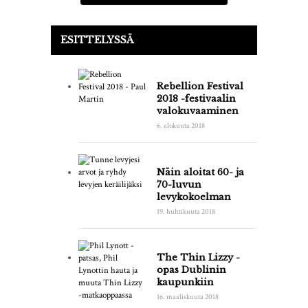
ESITTELYSSÄ
Rebellion Festival
2018 -festivaalin
valokuvaaminen
6. elokuuta 2018
Näin aloitat 60- ja
70-luvun
levykokoelman
19. huhtikuuta 2018
The Thin Lizzy -
opas Dublinin
kaupunkiin
16. maaliskuuta 2018