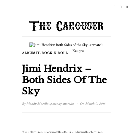
KOTI
UUTISET
ROCK N ROLL
MATKAILU
ELÄMÄNTYYLI & KULTTUURI
Kauppa
,
ALBUMIT
ROCK N ROLL
TAPAHTUMAT
TIETOJA
Jimi Hendrix –
Both Sides Of The
Sky
·
By
Mandy Morello
@mandy_morello
On March 9, 2018
Yksi elämisen ulkopuolella 60- ja 70-luvuilla olemisen