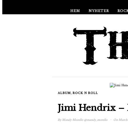
HEM
NYHETER
ROCK
,
ALBUM
ROCK N ROLL
Jimi Hendrix –
·
By
Mandy Morello
@mandy_morello
On March 