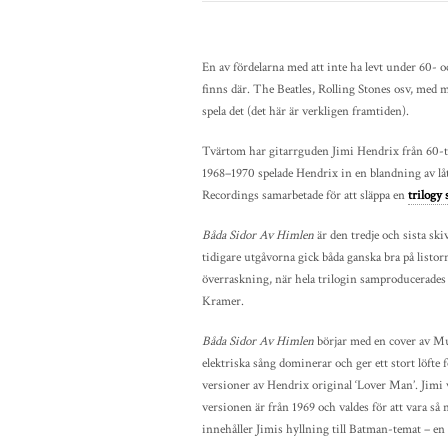
En av fördelarna med att inte ha levt under 60- o
finns där. The Beatles, Rolling Stones osv, med mi
spela det (det här är verkligen framtiden).
Tvärtom har gitarrguden Jimi Hendrix från 60-ta
1968–1970 spelade Hendrix in en blandning av l
Recordings samarbetade för att släppa en
trilogy 
Båda Sidor Av Himlen
är den tredje och sista sk
tidigare utgåvorna gick båda ganska bra på listo
överraskning, när hela trilogin samproducerade
Kramer.
Båda Sidor Av Himlen
börjar med en cover av M
elektriska sång dominerar och ger ett stort löfte f
versioner av Hendrix original ‘Lover Man’. Jimi v
versionen är från 1969 och valdes för att vara så
innehåller Jimis hyllning till Batman-temat – en b