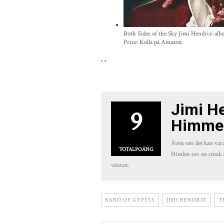
Both Sides of the Sky Jimi Hendrix-al
Price:
Kolla på Amazon
‹
›
Jimi He
9
Himme
Även om det kan vara 
TOTALPOÄNG
Himlen oss en smak av
väntan.
BAND OF GYPSYS
JIMI HENDRIX
T