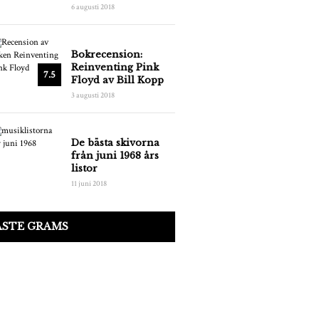
6 augusti 2018
Bokrecension:
Reinventing Pink
7.5
Floyd av Bill Kopp
3 augusti 2018
De bästa skivorna
från juni 1968 års
listor
11 juni 2018
ASTE GRAMS