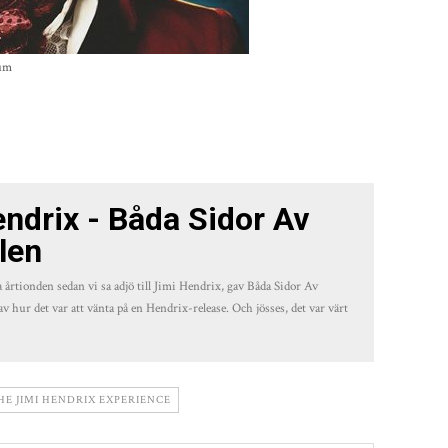
bum
ndrix - Båda Sidor Av
len
årtionden sedan vi sa adjö till Jimi Hendrix, gav Båda Sidor Av
 hur det var att vänta på en Hendrix-release. Och jösses, det var värt
HE JIMI HENDRIX EXPERIENCE