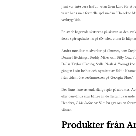
Jimi var inte bara lekfull, utan även känd för at
visar hans mer formella spel medan ‘Cherokee Mist
verktygslåda.
En av de begravda skatterna på skivan är den av
dessa spår spelades in på 60-talet, vilket är häpn
Andra musiker medverkar på albumet, som Stephe
Duane Hitchings, Buddy Miles och Billy Cox. Step
Dallas Taylor (Crosby, Stills, Nash & Young) kör 
gången i sin helhet och nymixat av Eddie Krame
från tiden före berömmelsen på ‘Georgia Blues’.
Det finns inte ett enda dåligt spår på albumet. Ä
eller oanvända spår bättre än de flesta nuvarande 
Hendrix,
Båda Sidor Av Himlen
gav oss en försma
väntan.
Produkter från A