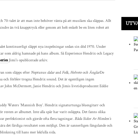
ch 70-talet är att man inte behöver vänta på att musiken ska släppas. Allt
UTV
ndre än två knapptryck eller genom att helt enkelt be en liten robot att
let kontinuerligt släppt nya inspelningar sedan sin död 1970. Under
åtar som aldrig hamnade på hans album. Så Experience Hendrix och Legacy
series
Jimi's opublicerade arkiv.
ivan som släpps efter
Neptunus dalar
and
Folk, Helvete och Änglar
De
rna och förblev trogna Hendrix sound. Det är egentligen ingen
s av John McDermott, Janie Hendrix och Jimis livstidsproducent Eddie
uddy Waters ‘Mannish Boy’. Hendrix signaturtunga bluesgitarr och
ör resten av albumet. Inte alla spår har varit osläppta. Det fanns olika
ar perfektionist och gjorde ofta flera tagningar.
Båda Sidor Av Himlen’s
 nära det färdiga resultatet som möjligt. Den är sannerligen fängslande och
linkning till hans mer lekfulla sida.