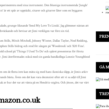
t experimentera med sina instrument. Den bluesiga instrumentala ‘Jungle’
’ är ett spår av upptäckt, sitarer och gitarrer låter som en byggares
skalade, grunge-liknande ‘Send My Love To Linda’. Jag glömmer nästan att
adsväckande och bevisar att Jimi verkligen var före sin tid.
PRE
n Stills, Mitch Mitchell, Johnny Winter, Dallas Taylor, Noel Redding,
hen Stills bidrog och stod för sången på ‘Woodstock’ och ‘$20 Fine’.
old school på ‘Things I Used To Do’ och spåret presenteras för första
r. Jimi återförenades också med sin gamla bandkollega Lonnie Youngblood
GÅ 
ven om de flesta inte kan mäta sig med hans ikoniska släpp, är Jimis arkiv
bands bästa. Även om det kan vara decennier efter att vi sa adjö till Jimi
k av hur det var att vänta på en Hendrix-utgåva. Och jösses, det var värt
TRE
mazon.co.uk