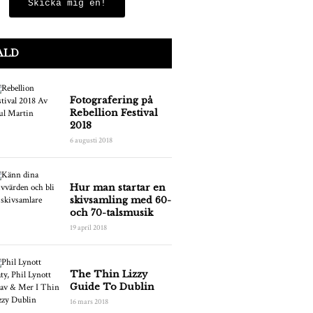
Skicka mig en!
ALD
Fotografering på
Rebellion Festival
2018
6 augusti 2018
Hur man startar en
skivsamling med 60-
och 70-talsmusik
19 april 2018
The Thin Lizzy
Guide To Dublin
16 mars 2018