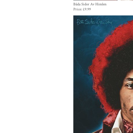
Båda Sidor Av Himlen
Price:
£9.99