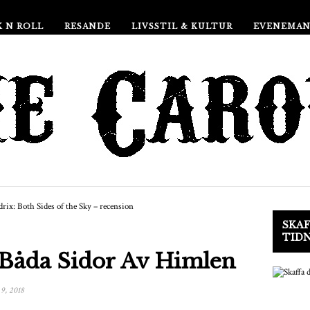
 N ROLL
RESANDE
LIVSSTIL & KULTUR
EVENEMA
SKAF
TID
 Båda Sidor Av Himlen
9, 2018