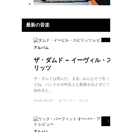
最新の音楽
9.5
スコア
アルバム
2
ザ・ダムド – イーヴィル・スピ
リッツ
ザ・ダムドは死んだ。まあ…みんなそう言ってるけ
どね。バンドが10年以上も新曲を出さずにツアーを
始めると…
2018年4月11日
/
By
マンディ・モレロ
8.5
スコア
アルバム
3