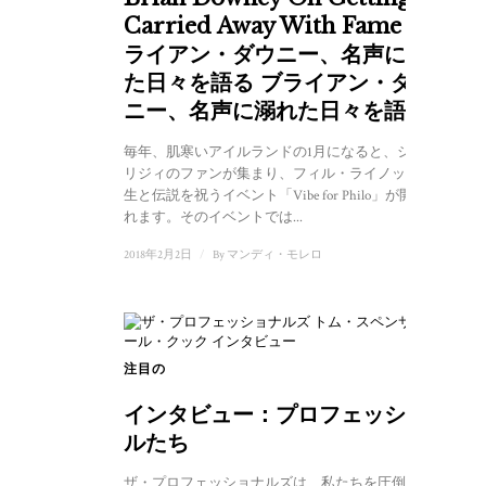
Carried Away With Fame ブ
ライアン・ダウニー、名声に溺れ
た日々を語る ブライアン・ダウ
ニー、名声に溺れた日々を語る
毎年、肌寒いアイルランドの1月になると、シン・
リジィのファンが集まり、フィル・ライノットの人
生と伝説を祝うイベント「Vibe for Philo」が開催さ
れます。そのイベントでは...
2018年2月2日
/
By
マンディ・モレロ
注目の
1
インタビュー：プロフェッショナ
ルたち
ザ・プロフェッショナルズは、私たちを圧倒しまし