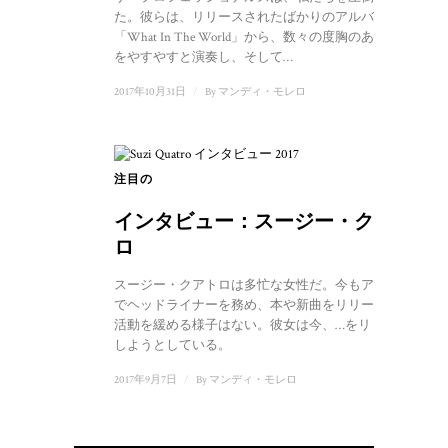
た。彼らは、リリースされたばかりのアルバム
「What In The World」から、数々の度胸のある新曲
をやすやすと演奏し、そして…
2017年10月31日
/
By
マンディ・モレロ
注目の
インタビュー：スージー・クアト
ロ
スージー・クアトロは多忙な女性だ。今もアリーナ
でヘッドライナーを務め、本や新曲をリリースし、
活動を緩める様子はない。彼女は今、…をリリース
しようとしている。
2017年9月7日
/
By
マンディ・モレロ