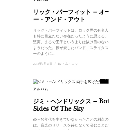
リック・パーフィット – オーバ
ー・アンド・アウト
リック・パーフィットは、ロック界の有名人の中で
も特に目立たない存在だったように思える。安全で
堅実、まるで王子というよりは抜け目のない貧民の
ようだった。彼が愛したバンド、ステイタス・クオ
ーのように...
2018年3月21日
/
By
トム・ロウ
9
スコア
アルバム
ジミ・ヘンドリックス – Both
Sides Of The Sky
60～70年代を生きていなかったことの利点のひとつ
は、音楽のリリースを待たなくて済むことだ。すべ