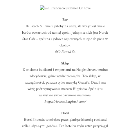
Bar
W latach 60. wielu piłoby na ulicy, ale wciąż jest wiele
barów otwartych od tamtej epoki. Jednym z nich jest North
Star Cafe – speluna i jedno z najstarszych miejsc do picia w
okolicy.
560 Powell St.
Sklep
Z wieloma butikami i emporiami na Haight Street, trudno
zdecydować, gdzie wydać pieniądze. Ten sklep, w
szczególności, puszcza tylko muzykę Grateful Dead i ma
wizję podtrzymywania marzeń Hippisów. Spełnij tu
wszystkie swoje barwione marzenia.
https://loveonhaightsf.com/
Hotel
Hotel Phoenix to miejsce przesiąknięte historią rock and
rolla i słynnymi gośćmi. Ten hotel w stylu retro przyciągał