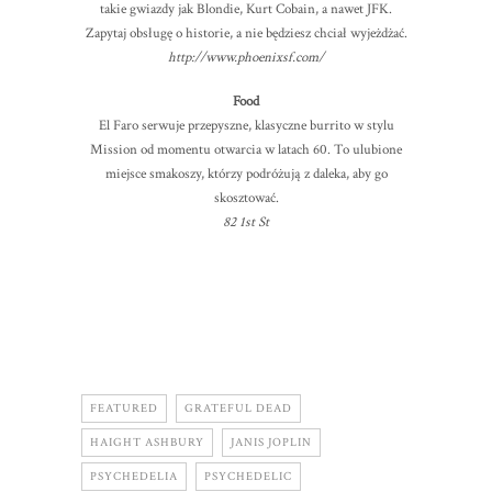
takie gwiazdy jak Blondie, Kurt Cobain, a nawet JFK.
Zapytaj obsługę o historie, a nie będziesz chciał wyjeżdżać.
http://www.phoenixsf.com/
Food
El Faro serwuje przepyszne, klasyczne burrito w stylu
Mission od momentu otwarcia w latach 60. To ulubione
miejsce smakoszy, którzy podróżują z daleka, aby go
skosztować.
82 1st St
FEATURED
GRATEFUL DEAD
HAIGHT ASHBURY
JANIS JOPLIN
PSYCHEDELIA
PSYCHEDELIC