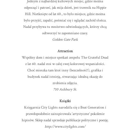
Jednym z najbardziej kultowych miejsc, gdzie można
odpocząć i patrzeć, jak mija dzień, jest trawnik na Hippie
Hill. Nietknięte od lat 60., to było miejsce, gdzie można
było przyjść, zapalić, pośmiać się i oglądać zachód słońca.
Nadal przybywa tu mnóstwo odwiedzających, którzy chcą
odtworzyć te zapomniane czasy.
Golden Gate Park
Attraction
Wspólny dom i miejsce spotkań zespołu The Grateful Dead
z lat 60. nadal stoi w całej swej kolorowej wspaniałości.
Choć mieszka tam ktoś inny (bezczelność!), grafika i
budynek nadal istnieją, stwarzając idealną okazję do
zrobienia zdjęcia.
710 Ashbury St.
Książki
Księgarnia City Lights narodziła się z Beat Generation i
prawdopodobnie zainspirowała ‘artystyczne’ pokolenie
hipisów. Sklep nadal sprzedaje publikacje polityczne i poezję.
http://www.citylights.com/