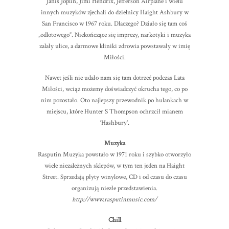
Janis Joplin, Jimi Hendrix, Jefferson Airplane i wielu
innych muzyków zjechali do dzielnicy Haight Ashbury w
San Francisco w 1967 roku. Dlaczego? Działo się tam coś
„odlotowego”. Niekończące się imprezy, narkotyki i muzyka
zalały ulice, a darmowe kliniki zdrowia powstawały w imię
Miłości.
Nawet jeśli nie udało nam się tam dotrzeć podczas Lata
Miłości, wciąż możemy doświadczyć okrucha tego, co po
nim pozostało. Oto najlepszy przewodnik po hulankach w
miejscu, które Hunter S Thompson ochrzcił mianem
‘Hashbury’.
Muzyka
Rasputin Muzyka powstało w 1971 roku i szybko otworzyło
wiele niezależnych sklepów, w tym ten jeden na Haight
Street. Sprzedają płyty winylowe, CD i od czasu do czasu
organizują niezłe przedstawienia.
http://www.rasputinmusic.com/
Chill