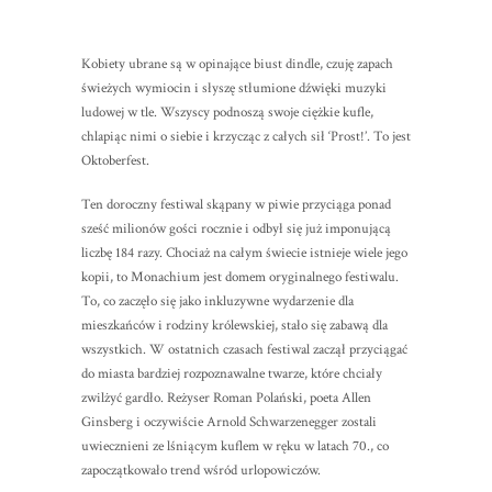
Kobiety ubrane są w opinające biust dindle, czuję zapach
świeżych wymiocin i słyszę stłumione dźwięki muzyki
ludowej w tle. Wszyscy podnoszą swoje ciężkie kufle,
chlapiąc nimi o siebie i krzycząc z całych sił ‘Prost!’. To jest
Oktoberfest.
Ten doroczny festiwal skąpany w piwie przyciąga ponad
sześć milionów gości rocznie i odbył się już imponującą
liczbę 184 razy. Chociaż na całym świecie istnieje wiele jego
kopii, to Monachium jest domem oryginalnego festiwalu.
To, co zaczęło się jako inkluzywne wydarzenie dla
mieszkańców i rodziny królewskiej, stało się zabawą dla
wszystkich. W ostatnich czasach festiwal zaczął przyciągać
do miasta bardziej rozpoznawalne twarze, które chciały
zwilżyć gardło. Reżyser Roman Polański, poeta Allen
Ginsberg i oczywiście Arnold Schwarzenegger zostali
uwiecznieni ze lśniącym kuflem w ręku w latach 70., co
zapoczątkowało trend wśród urlopowiczów.