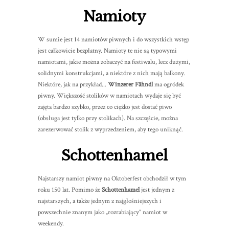
Namioty
W sumie jest 14 namiotów piwnych i do wszystkich wstęp
jest całkowicie bezpłatny. Namioty te nie są typowymi
namiotami, jakie można zobaczyć na festiwalu, lecz dużymi,
solidnymi konstrukcjami, a niektóre z nich mają balkony.
Niektóre, jak na przykład...
Winzerer Fähndl
ma ogródek
piwny. Większość stolików w namiotach wydaje się być
zajęta bardzo szybko, przez co ciężko jest dostać piwo
(obsługa jest tylko przy stolikach). Na szczęście, można
zarezerwować stolik z wyprzedzeniem, aby tego uniknąć.
Schottenhamel
Najstarszy namiot piwny na Oktoberfest obchodził w tym
roku 150 lat. Pomimo że
Schottenhamel
jest jednym z
najstarszych, a także jednym z najgłośniejszych i
powszechnie znanym jako „rozrabiający” namiot w
weekendy.