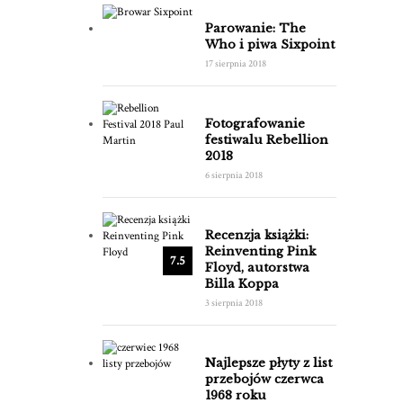
Parowanie: The
Who i piwa Sixpoint
17 sierpnia 2018
Fotografowanie
festiwalu Rebellion
2018
6 sierpnia 2018
Recenzja książki:
Reinventing Pink
7.5
Floyd, autorstwa
Billa Koppa
3 sierpnia 2018
Najlepsze płyty z list
przebojów czerwca
1968 roku