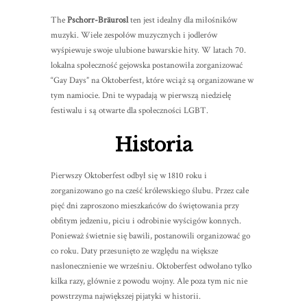
The
Pschorr-Bräurosl
ten jest idealny dla miłośników
muzyki. Wiele zespołów muzycznych i jodlerów
wyśpiewuje swoje ulubione bawarskie hity. W latach 70.
lokalna społeczność gejowska postanowiła zorganizować
“Gay Days” na Oktoberfest, które wciąż są organizowane w
tym namiocie. Dni te wypadają w pierwszą niedzielę
festiwalu i są otwarte dla społeczności LGBT.
Historia
Pierwszy Oktoberfest odbył się w 1810 roku i
zorganizowano go na cześć królewskiego ślubu. Przez całe
pięć dni zaproszono mieszkańców do świętowania przy
obfitym jedzeniu, piciu i odrobinie wyścigów konnych.
Ponieważ świetnie się bawili, postanowili organizować go
co roku. Daty przesunięto ze względu na większe
nasłonecznienie we wrześniu. Oktoberfest odwołano tylko
kilka razy, głównie z powodu wojny. Ale poza tym nic nie
powstrzyma największej pijatyki w historii.