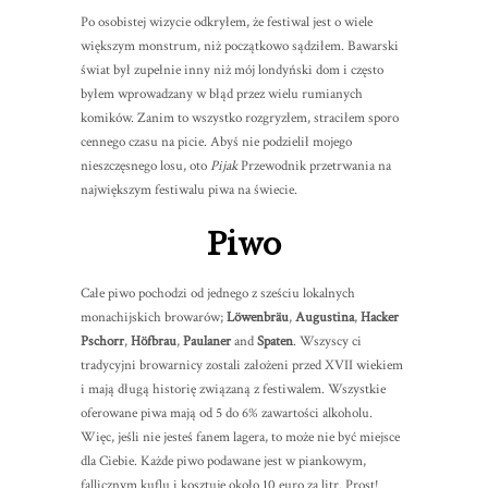
Po osobistej wizycie odkryłem, że festiwal jest o wiele
większym monstrum, niż początkowo sądziłem. Bawarski
świat był zupełnie inny niż mój londyński dom i często
byłem wprowadzany w błąd przez wielu rumianych
komików. Zanim to wszystko rozgryzłem, straciłem sporo
cennego czasu na picie. Abyś nie podzielił mojego
nieszczęsnego losu, oto
Pijak
Przewodnik przetrwania na
największym festiwalu piwa na świecie.
Piwo
Całe piwo pochodzi od jednego z sześciu lokalnych
monachijskich browarów;
Löwenbräu
,
Augustina
,
Hacker
Pschorr
,
Höfbrau
,
Paulaner
and
Spaten
. Wszyscy ci
tradycyjni browarnicy zostali założeni przed XVII wiekiem
i mają długą historię związaną z festiwalem. Wszystkie
oferowane piwa mają od 5 do 6% zawartości alkoholu.
Więc, jeśli nie jesteś fanem lagera, to może nie być miejsce
dla Ciebie. Każde piwo podawane jest w piankowym,
fallicznym kuflu i kosztuje około 10 euro za litr. Prost!