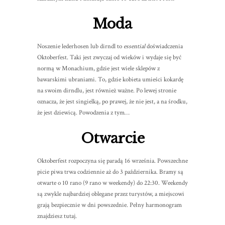
Moda
Noszenie lederhosen lub dirndl to
essential
doświadczenia
Oktoberfest. Taki jest zwyczaj od wieków i wydaje się być
normą w Monachium, gdzie jest wiele sklepów z
bawarskimi ubraniami. To, gdzie kobieta umieści kokardę
na swoim dirndlu, jest również ważne. Po lewej stronie
oznacza, że jest singielką, po prawej, że nie jest, a na środku,
że jest dziewicą. Powodzenia z tym…
Otwarcie
Oktoberfest rozpoczyna się paradą 16 września. Powszechne
picie piwa trwa codziennie aż do 3 października. Bramy są
otwarte o 10 rano (9 rano w weekendy) do 22:30. Weekendy
są zwykle najbardziej oblegane przez turystów, a miejscowi
grają bezpiecznie w dni powszednie. Pełny harmonogram
znajdziesz tutaj.