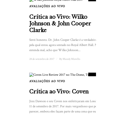
AVALIAÇÕES AO VIVO
Crítica ao Vivo: Wilko
Johnson & John Cooper
Clarke
Serei honesto. Dr. John Cooper Clarke é a verdadeira razão
pela qual estou agora sentado no Royal Albert Hall. Não me
entenda mal, acho que Wilko Johnson...
28 de setembro de 2017
/
By
Mandy Morello
8
PLACAR
AVALIAÇÕES AO VIVO
1
Crítica ao Vivo: Coven
Jinx Dawson e seu Coven nos enfeitiçaram em Londres em
11 de setembro de 2017. Por mais vergonhoso que possa
parecer, embora eles façam parte de uma cena que eu...