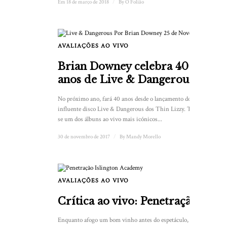
Em 18 de março de 2018
/
By
O Folião
AVALIAÇÕES AO VIVO
Brian Downey celebra 40
anos de Live & Dangerous
No próximo ano, fará 40 anos desde o lançamento do
influente disco Live & Dangerous dos Thin Lizzy. Tornou-
se um dos álbuns ao vivo mais icónicos...
30 de novembro de 2017
/
By
Mandy Morello
AVALIAÇÕES AO VIVO
Crítica ao vivo: Penetração
Enquanto afogo um bom vinho antes do espetáculo, noto