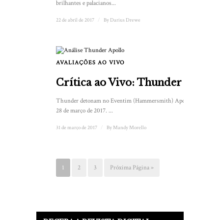
brilhantes e palacianos...
22 de abril de 2017
/
By
Darius Drewe
AVALIAÇÕES AO VIVO
Crítica ao Vivo: Thunder
Thunder detonam no Eventim (Hammersmith) Apollo em
28 de março de 2017. ...
31 de março de 2017
/
By
Mandy Morello
1
2
3
Próxima Página »