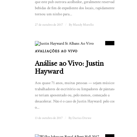
que este pub outrora acolhedor, geralmente reservado para
bebidas de fim de expediente dos locais, rapidamente se
tornou um ninho para...
27 de outubro de 2017
/
By
Mandy Morello
9
PLACAR
AVALIAÇÕES AO VIVO
Análise ao Vivo: Justin
Hayward
Aos quase 71 anos, muitas pessoas — sejam músicos,
trabalhadores de escritório ou limpadores de pântanos — já
se teriam aposentado ou, pelo menos, começado a
desacelerar. Não é o caso de Justin Hayward: pelo contrário,
o...
13 de outubro de 2017
/
By
Darius Drewe
8.5
PLACAR