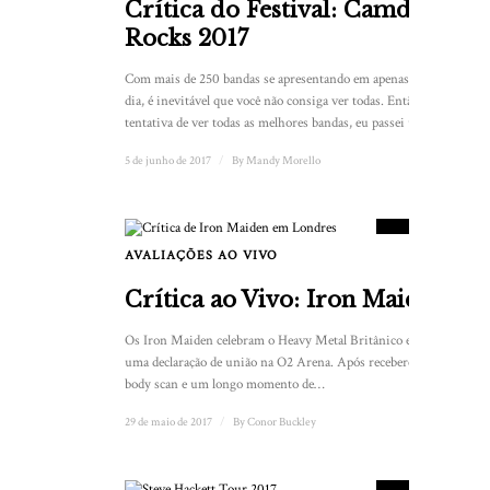
Crítica do Festival: Camden
Rocks 2017
Com mais de 250 bandas se apresentando em apenas um
dia, é inevitável que você não consiga ver todas. Então, na
tentativa de ver todas as melhores bandas, eu passei um...
5 de junho de 2017
/
By
Mandy Morello
9
PLACAR
AVALIAÇÕES AO VIVO
Crítica ao Vivo: Iron Maiden
Os Iron Maiden celebram o Heavy Metal Britânico e fazem
uma declaração de união na O2 Arena. Após receberem um
body scan e um longo momento de…
29 de maio de 2017
/
By
Conor Buckley
8.5
PLACAR