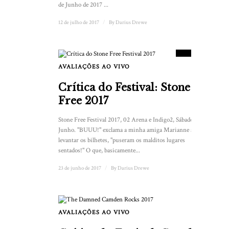
de Junho de 2017 ...
12 de julho de 2017
/
By
Darius Drewe
7.5
PLACAR
AVALIAÇÕES AO VIVO
1
Crítica do Festival: Stone
Free 2017
Stone Free Festival 2017, 02 Arena e Indigo2, Sábado, 16 de
Junho. "BUUU!" exclama a minha amiga Marianne ao
levantar os bilhetes, "puseram os malditos lugares
sentados!" O que, basicamente...
23 de junho de 2017
/
By
Darius Drewe
AVALIAÇÕES AO VIVO