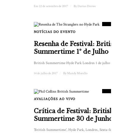
Em 22 de setembro de 2017
/
By
Darius Drewe
8
PLACAR
NOTÍCIAS DO EVENTO
Resenha de Festival: British
Summertime 1º de Julho
British Summertime Hyde Park Londres 1 de julho ...
14 de julho de 2017
/
By
Mandy Morello
8
PLACAR
AVALIAÇÕES AO VIVO
Crítica de Festival: British
Summertime 30 de Junho
'British Summertime', Hyde Park, Londres, Sexta-feira, 30