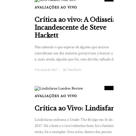
AVALIAÇÕES AO VIVO
Crítica ao vivo: A Odisseia
Incandescente de Steve
Hackett
Não sabendo o que esperar de alguém que muitos
consideram um dos maiores guitarristas a honrar a música
e, mais ainda, alguém que foi, sem dúvida, talhado do...
9 de maio de 2017
/
By
Tom Rowe
10
PLACAR
AVALIAÇÕES AO VIVO
1
Crítica ao Vivo: Lindisfarne
Lindisfarne enfrenta o Under The Bridge em 16 de abril de
2017. Há o bom e o incrivelmente bom: há o fantástico e,
então, há o exemplar. Esta noite, dentro dos portais