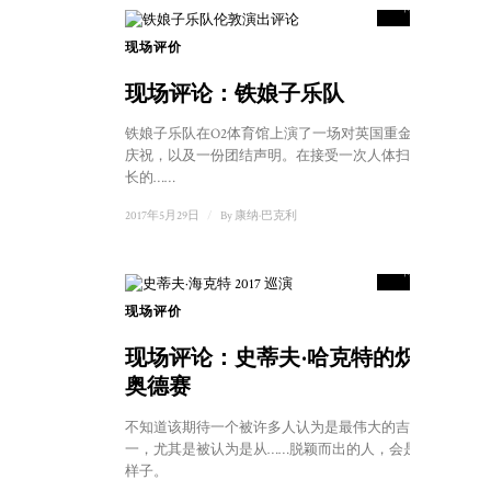
得分
现场评价
现场评论：铁娘子乐队
铁娘子乐队在O2体育馆上演了一场对英国重金属的
庆祝，以及一份团结声明。在接受一次人体扫描和漫
长的……
2017年5月29日
/
By
康纳·巴克利
8.5
得分
现场评价
现场评论：史蒂夫·哈克特的炽热
奥德赛
不知道该期待一个被许多人认为是最伟大的吉他手之
一，尤其是被认为是从……脱颖而出的人，会是什么
样子。