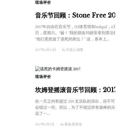
现场评价
1
音乐节回顾：Stone Free 2017
2017年自由石音乐节，O2体育馆和Indigo2，6月16
日，星期六。“嘘！”我的朋友玛丽安拿到票后惊呼，
“他们竟然放了该死的座位！” 这，基本上...
2017年6月23日
/
By
大流士·德鲁
现场评价
坎姆登摇滚音乐节回顾：2017
在一天之内有超过 250 支乐队的演出，你不可避免地
会错过一些。所以，为了不错过所有最棒的乐队，我
花了一...
2017年6月5日
/
By
曼迪·莫雷洛
9