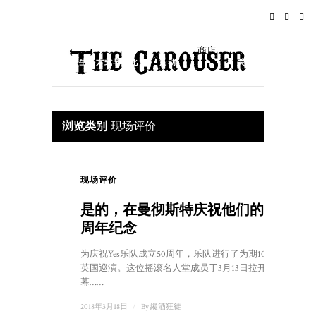
家
新闻
摇滚乐
旅行
商店
生活方式与文化
活动
关于
浏览类别
现场评价
现场评价
是的，在曼彻斯特庆祝他们的五十
周年纪念
为庆祝Yes乐队成立50周年，乐队进行了为期10天的
英国巡演。这位摇滚名人堂成员于3月13日拉开了序
幕……
2018年3月18日
/
By
縱酒狂徒