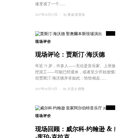
速变成了一个……
2017年10月27日
/
By
曼迪·莫雷洛
9
得分
现场评价
现场评论：贾斯汀·海沃德
年近 71 岁，许多人——无论是音乐家、上班族还是
挖泥工——可能已经退休，或者至少开始放慢脚步。
但贾斯汀·海沃德并非如此：恰恰相反……
2017年10月13日
/
By
大流士·德鲁
8.5
得分
现场评价
现场回顾：威尔科·约翰逊 & 约翰
·库珀·克拉克