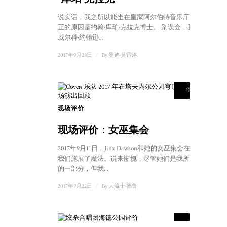
说实话，我之所以能坐在皇家阿尔伯特音乐厅里，真
正的原因是约翰·库珀·克拉克博士。 别误会，我觉得
威尔科·约翰逊...
2017年9月28日
/
By
曼迪·莫雷洛
8
得分
现场评价
1
现场评价：女巫集会
2017年9月11日，Jinx Dawson和她的女巫集会在伦敦对
我们施展了魔法。说来惭愧，尽管她们是我所在圈子
的一部分，但我...
2017年9月22日
/
By
大流士·德鲁
8
得分