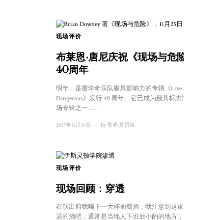
现场评价
布莱恩·唐尼庆祝《现场与危险》
40周年
明年，是瘦李奇乐队极具影响力的专辑《Live &
Dangerous》发行 40 周年。它已成为最具标志性的现
场专辑之一……
2017年11月30日
/
By
曼迪·莫雷洛
现场评价
现场回顾：穿透
在演出前我喝下一大杯葡萄酒，我注意到这家曾经舒
适的酒吧，通常是当地人下班后小酌的地方，已经迅