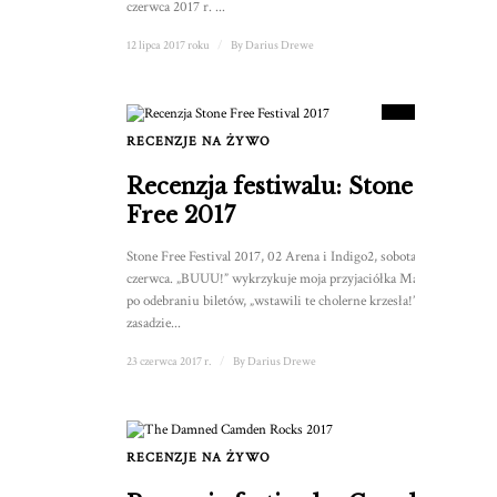
czerwca 2017 r. ...
12 lipca 2017 roku
/
By
Darius Drewe
7.5
WYNIK
RECENZJE NA ŻYWO
1
Recenzja festiwalu: Stone
Free 2017
Stone Free Festival 2017, 02 Arena i Indigo2, sobota, 16
czerwca. „BUUU!” wykrzykuje moja przyjaciółka Marianne
po odebraniu biletów, „wstawili te cholerne krzesła!”. Co w
zasadzie...
23 czerwca 2017 r.
/
By
Darius Drewe
RECENZJE NA ŻYWO