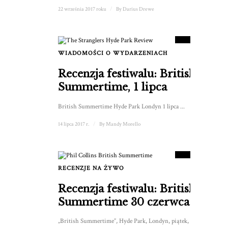
22 września 2017 roku
/
By
Darius Drewe
8
WYNIK
WIADOMOŚCI O WYDARZENIACH
Recenzja festiwalu: British
Summertime, 1 lipca
British Summertime Hyde Park Londyn 1 lipca ...
14 lipca 2017 r.
/
By
Mandy Morello
8
WYNIK
RECENZJE NA ŻYWO
Recenzja festiwalu: British
Summertime 30 czerwca
„British Summertime”, Hyde Park, Londyn, piątek, 30