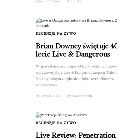
18 marca 2018 roku
/
By
Hulaka
RECENZJE NA ŻYWO
Brian Downey świętuje 40-
lecie Live & Dangerous
W przyszłym roku minie 40 lat od wydania niezwykle
wpływowej płyty Live & Dangerous zespołu Thin Lizzy.
Stała się jednym z najbardziej kultowych albumów
koncertowych...
30 listopada 2017 r.
/
By
Mandy Morello
RECENZJE NA ŻYWO
Live Review: Penetration