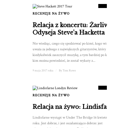
WYNIK
RECENZJE NA ŻYWO
Relacja z koncertu: Żarliwa
Odyseja Steve'a Hacketta
Nie wiedząc, czego się spodziewać po kimś, kogo wielu
uważa za jednego z największych gitarzystów, który
kiedykolwiek zaszczycił muzykę, a tym bardziej po kimś, o
kim można powiedzieć, że został wykuty z...
9 maja 2017 roku
/
By
Tom Rowe
10
WYNIK
RECENZJE NA ŻYWO
1
Relacja na żywo: Lindisfarne
Lindisfarne wystąpi w Under The Bridge 16 kwietnia 2017
roku. Jest dobrze, i jest oszałamiająco dobrze: jest