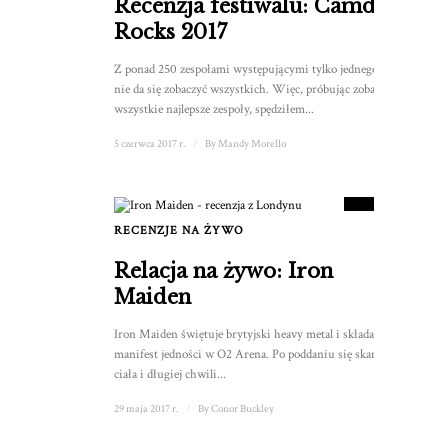
Recenzja festiwalu: Camden
Rocks 2017
Z ponad 250 zespołami występującymi tylko jednego dnia,
nie da się zobaczyć wszystkich. Więc, próbując zobaczyć
wszystkie najlepsze zespoły, spędziłem...
5 czerwca 2017 r.
/
By
Mandy Morello
9
WYNIK
RECENZJE NA ŻYWO
Relacja na żywo: Iron
Maiden
Iron Maiden świętuje brytyjski heavy metal i składa
manifest jedności w O2 Arena. Po poddaniu się skanowi
ciała i długiej chwili...
29 maja 2017 r.
/
By
Conor Buckley
8.5