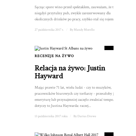
Sącząc spore wino przed spektaklem, zauważam, że ten
niegdyś przytulny pub, zwykle zarezerwowany dla
okolicznych drinków po pracy, szybko stał się rojem dla...
27 października 2017 r.
/
By
Mandy Morello
9
WYNIK
RECENZJE NA ŻYWO
Relacja na żywo: Justin
Hayward
Mając prawie 71 lat, wielu ludzi - czy to muzyków,
pracowników biurowych czy torfiarzy - przeszłoby już na
emeryturę lub przynajmniej zaczęło zwalniać tempo. Nie
dotyczy to Justina Haywarda: raczej...
13 października 2017 roku
/
By
Darius Drewe
8.5
WYNIK