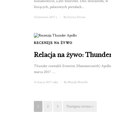
niesamowicie, a jest wzorowo. Dziś wieczorem, w
lśniących, pałacowych portalach...
22 kwietnia 2017 r.
/
By
Darius Drewe
RECENZJE NA ŻYWO
Relacja na żywo: Thunder
Thunder rozwalili Eventim (Hammersmith) Apollo 28
marca 2017. ...
31 marca 2017 roku
/
By
Mandy Morello
1
2
3
Następna strona »