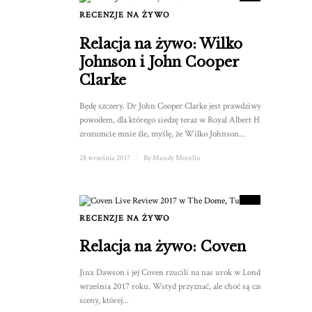
RECENZJE NA ŻYWO
Relacja na żywo: Wilko
Johnson i John Cooper
Clarke
Będę szczery. Dr John Cooper Clarke jest prawdziwym
powodem, dla którego siedzę teraz w Royal Albert Hall. Nie
zrozumcie mnie źle, myślę, że Wilko Johnson...
28 września 2017
/
By
Mandy Morello
8
WYNIK
RECENZJE NA ŻYWO
1
Relacja na żywo: Coven
Jinx Dawson i jej Coven rzucili na nas urok w Londynie 11
września 2017 roku. Wstyd przyznać, ale choć są częścią
sceny, której...