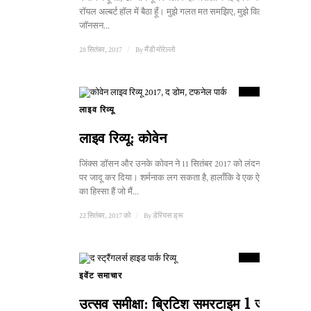
रॉयल अल्बर्ट हॉल में बैठा हूँ। मुझे गलत मत समझिए, मुझे विल्को
जॉनसन...
28 सितंबर, 2017
/
By
मैंडी मोरेल्लो
8
स्कोर
लाइव रिव्यू
1
लाइव रिव्यू: कोवेन
जिंक्स डॉसन और उनके कोवन ने 11 सितंबर 2017 को लंदन में हम
पर जादू कर दिया। शर्मनाक लग सकता है, हालाँकि वे एक ऐसे दृश्य
का हिस्सा हैं जो मैं...
22 सितंबर, 2017 को
/
By
डेरियस ड्रू
8
स्कोर
इवेंट समाचार
उत्सव समीक्षा: ब्रिटिश समरटाइम 1 जुलाई