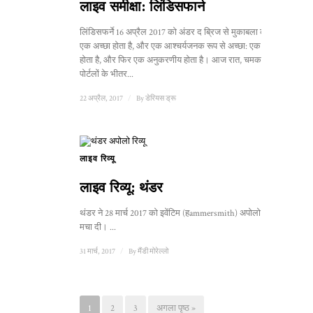
लाइव समीक्षा: लिंडिसफार्न
लिंडिसफर्ने 16 अप्रैल 2017 को अंडर द ब्रिज से मुकाबला करेगी।
एक अच्छा होता है, और एक आश्चर्यजनक रूप से अच्छा: एक अद्भुत
होता है, और फिर एक अनुकरणीय होता है। आज रात, चमकदार, भव्य
पोर्टलों के भीतर...
22 अप्रैल, 2017
/
By
डेरियस ड्रू
लाइव रिव्यू
लाइव रिव्यू: थंडर
थंडर ने 28 मार्च 2017 को इवेंटिम (हammersmith) अपोलो में धूम
मचा दी। ...
31 मार्च, 2017
/
By
मैंडी मोरेल्लो
1
2
3
अगला पृष्ठ »