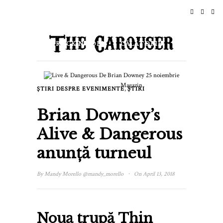
ACASĂ
ȘTIRI
ROCK N ROLL
CĂLĂTORIE
STIL DE VIAȚĂ & CULTURĂ
Magazin
,
ȘTIRI DESPRE EVENIMENTE
ȘTIRI
EVENIMENTE
DESPRE
Brian Downey’s
Alive & Dangerous
anunță turneul
·
By
Mandy Morello
@mandy_morello
On April 13, 2018
Noua trupă Thin