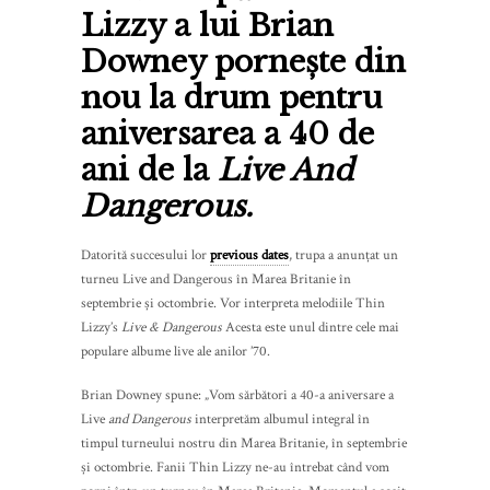
Lizzy a lui Brian
Downey pornește din
nou la drum pentru
aniversarea a 40 de
ani de la
Live And
Dangerous.
Datorită succesului lor
previous dates
, trupa a anunțat un
turneu Live and Dangerous în Marea Britanie în
septembrie și octombrie. Vor interpreta melodiile Thin
Lizzy’s
Live & Dangerous
Acesta este unul dintre cele mai
populare albume live ale anilor ’70.
Brian Downey spune: „Vom sărbători a 40-a aniversare a
Live
and Dangerous
interpretăm albumul integral în
timpul turneului nostru din Marea Britanie, în septembrie
și octombrie. Fanii Thin Lizzy ne-au întrebat când vom