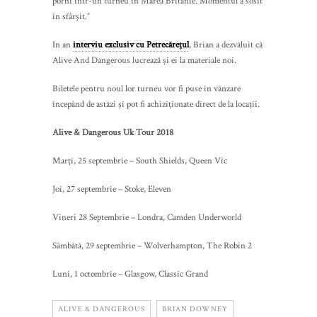
porni într-un turneu în Marea Britanie. Momentul a sosit
în sfârșit.”
In an
interviu exclusiv cu Petrecărețul
, Brian a dezvăluit că
Alive And Dangerous lucrează și ei la materiale noi.
Biletele pentru noul lor turneu vor fi puse în vânzare
începând de astăzi și pot fi achiziționate direct de la locații.
Alive & Dangerous Uk Tour 2018
Marți, 25 septembrie – South Shields, Queen Vic
Joi, 27 septembrie – Stoke, Eleven
Vineri 28 Septembrie – Londra, Camden Underworld
Sâmbătă, 29 septembrie – Wolverhampton, The Robin 2
Luni, 1 octombrie – Glasgow, Classic Grand
ALIVE & DANGEROUS
BRIAN DOWNEY