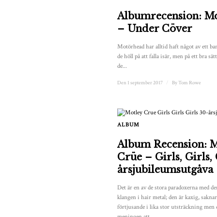
Albumrecension: M
– Under Cöver
Motörhead har alltid haft något av ett ba
de höll på att falla isär, men på ett bra sät
de...
Den 1 september 2017
/
By
Tom Rowe
ALBUM
Album Recension: M
Crüe – Girls, Girls,
årsjubileumsutgåva
Det är en av de stora paradoxerna med d
klangen i hair metal; den är kaxig, saknar
förtjusande i lika stor utsträckning men d
meningen att ...