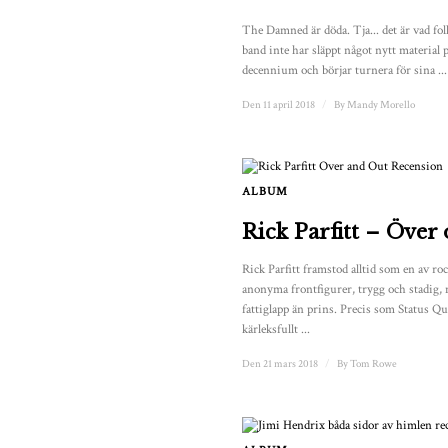
The Damned är döda. Tja... det är vad folk
band inte har släppt något nytt material p
decennium och börjar turnera för sina ...
Den 11 april 2018
/
By
Mandy Morello
ALBUM
Rick Parfitt – Över 
Rick Parfitt framstod alltid som en av r
anonyma frontfigurer, trygg och stadig, 
fattiglapp än prins. Precis som Status Q
kärleksfullt ...
Den 21 mars 2018
/
By
Tom Rowe