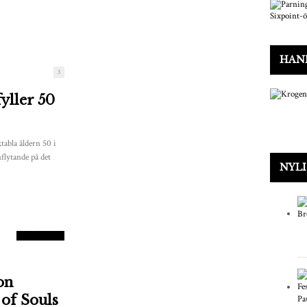
HAN
3
yller 50
tabla åldern 50 i
flytande på det
NYLI
8
POÄNG
on
of Souls