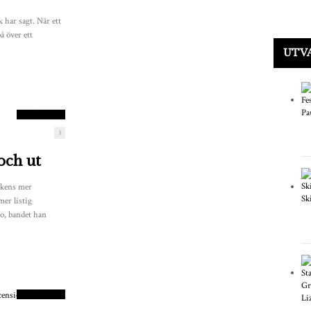
 har sagt. När ett
å över ett
UTV
8.5
POÄNG
3
och ut
ockens mer
mer listig
uo, bandet han
9
POÄNG