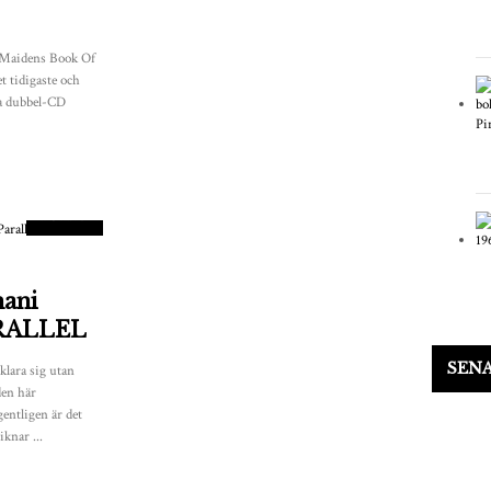
n Maidens Book Of
t tidigaste och
ta dubbel-CD
8
POÄNG
hani
ARALLEL
SEN
klara sig utan
den här
entligen är det
knar ...