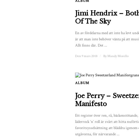
ALBUM
Jimi Hendrix – Both
Of The Sky
En av fördelarna med att inte ha levt und
är att man inte behöver vänta på att musi
Allt finns där. Det ...
Den 9 mars 2018
/
By
Mandy Morello
ALBUM
Joe Perry – Sweetze
Manifesto
Ett register över ren, rå, bäckenstötande,
läderrock ‘n’ roll är svårt att hitta nuför
favoritsysselsättning att bläddra igenom 
utgåvorna, för närvarande ...