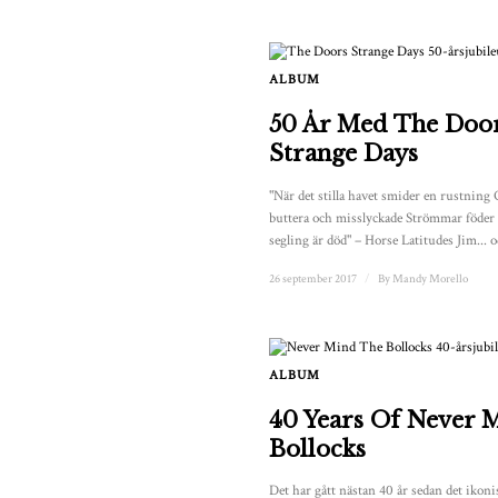
ALBUM
50 År Med The Door
Strange Days
"När det stilla havet smider en rustning
buttera och misslyckade Strömmar föde
segling är död" – Horse Latitudes Jim... 
26 september 2017
/
By
Mandy Morello
ALBUM
40 Years Of Never 
Bollocks
Det har gått nästan 40 år sedan det iko