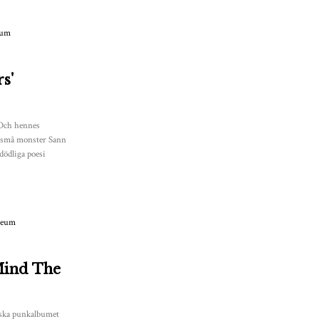
s'
 Och hennes
r små monster Sann
odödliga poesi
Mind The
niska punkalbumet