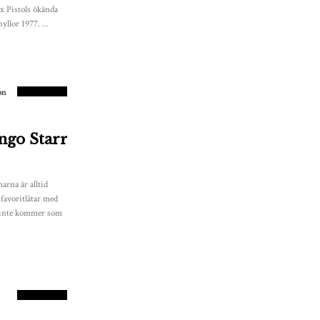
x Pistols ökända
llor 1977. ...
4
POÄNG
ngo Starr
rna är alltid
favoritlåtar med
et inte kommer som
6.5
POÄNG