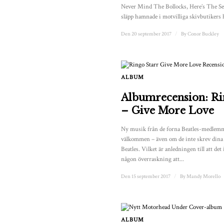
Never Mind The Bollocks, Here’s The Se
släpp hamnade i motvilliga skivbutikers hy
Den 20 september 2017
/
By
Conor Buckley
ALBUM
Albumrecension: Ri
– Give More Love
Ny musik från de forna Beatles-medlemma
välkommen – även om de inte skrev dina 
Beatles. Vilket är anledningen till att d
någon överraskning att...
Den 15 september 2017
/
By
Mandy Morello
ALBUM