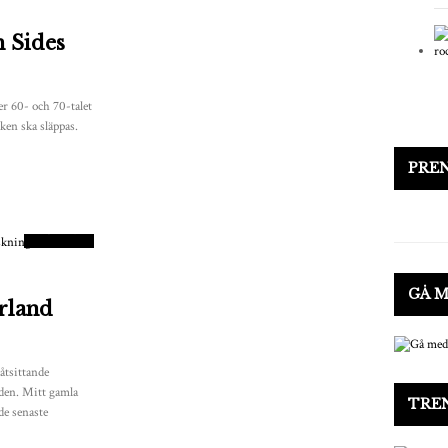
 Sides
er 60- och 70-talet
ken ska släppas.
PRE
8
POÄNG
GÅ 
rland
 åtsittande
tiden. Mitt gamla
TRE
de senaste