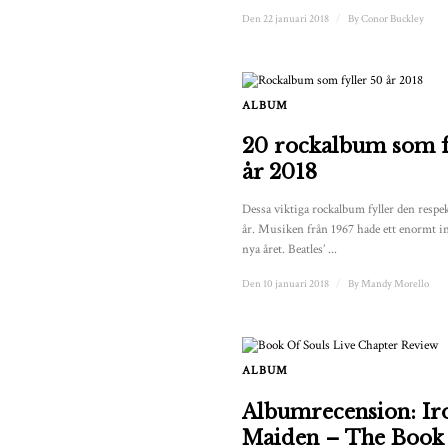
Den 22 januari 2018
/
By
Conor Buckley
ALBUM
20 rockalbum som f
år 2018
Dessa viktiga rockalbum fyller den respek
år. Musiken från 1967 hade ett enormt in
nya året. Beatles’ ...
Den 10 januari 2018
/
By
Mandy Morello
ALBUM
Albumrecension: Ir
Maiden – The Book 