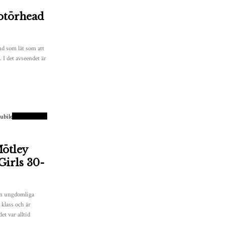
otörhead
nd som lät som att
t. I det avseendet är
8
POÄNG
ötley
 Girls 30-
en ungdomliga
 klass och är
et var alltid