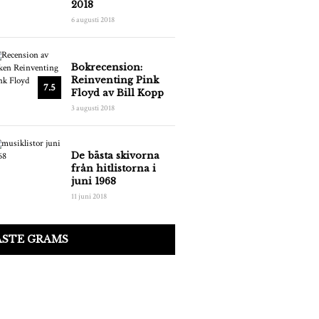
2018
6 augusti 2018
Bokrecension:
Reinventing Pink
7.5
Floyd av Bill Kopp
3 augusti 2018
De bästa skivorna
från hitlistorna i
juni 1968
11 juni 2018
ASTE GRAMS