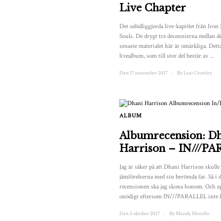
Live Chapter
Det odödliggjorda live-kapitlet från Iro
Souls. De drygt tre decennierna mellan de
senaste materialet här är omärkliga. Det
livealbum, som till stor del består av ...
Den 17 november 2017
/
By
Lexi Crowley
ALBUM
Albumrecension: D
Harrison – IN///P
Jag är säker på att Dhani Harrison skulle 
jämförelserna med sin berömda far. Så i 
recensionen ska jag skona honom. Och eg
onödigt eftersom IN///PARALLEL inte li
Den 2 oktober 2017
/
By
Mandy Morello