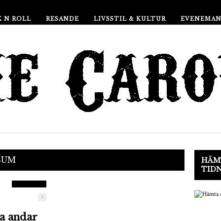
 N ROLL
RESANDE
LIVSSTIL & KULTUR
EVENEMA
9.5
BUM
HÄMT
TID
POÄNG
2
a andar