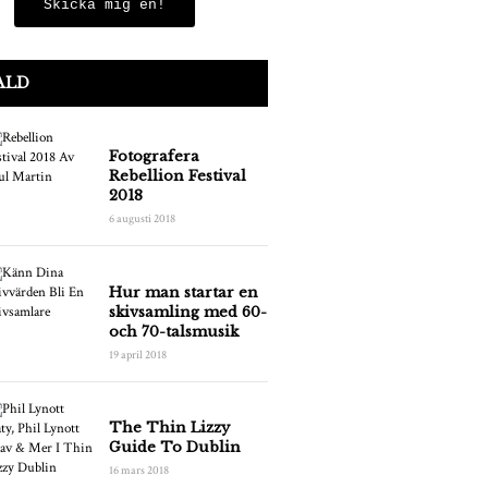
Skicka mig en!
ALD
Fotografera
Rebellion Festival
2018
6 augusti 2018
Hur man startar en
skivsamling med 60-
och 70-talsmusik
19 april 2018
The Thin Lizzy
Guide To Dublin
16 mars 2018