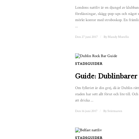
Londons nattliv är en djungel av klubban
föreläsningar, skägg-pop-ups och något s
mörkt kontor med stroboskop. En främlin
...
Den 27 juni 2017
/
By
Mandy Morello
STADSGUIDER
Guide: Dublinbarer
Om fylleriet är din grej, då är Dublin rät
staden har sett allt förut och lite till. Oc
att dricka ...
Den 16 juni 2017
/
By
Svärmaren
STADSGUIDER