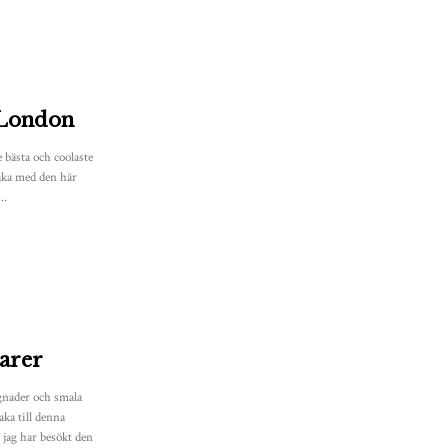
 London
 bästa och coolaste
aka med den här
..
arer
gnader och smala
aka till denna
 jag har besökt den