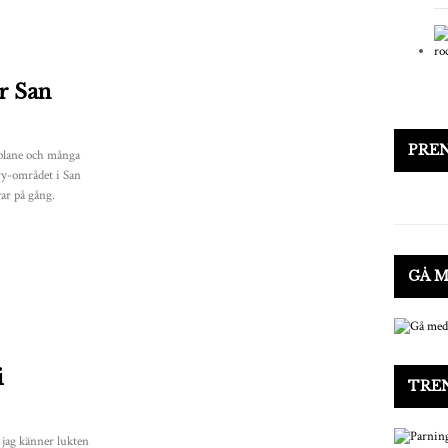
r San
PRE
rplane och många
ry-området i San
ar på gång.
GÅ 
i
TRE
 jag känner lukten