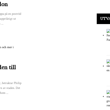
ndon
ppa på en poströd
UTV
uppriktigt ut
...
en till
 betraktar Philip
n av staden. Det
hem ...