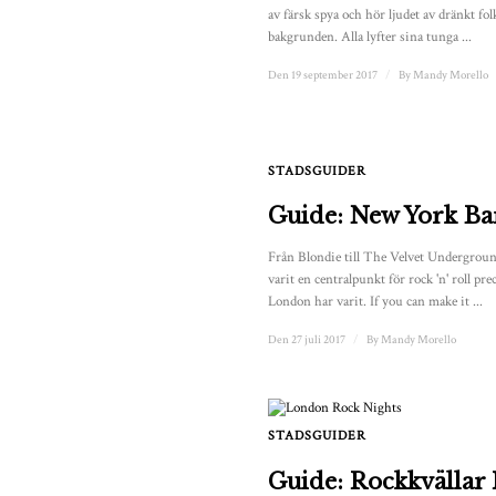
av färsk spya och hör ljudet av dränkt fo
bakgrunden. Alla lyfter sina tunga ...
Den 19 september 2017
/
By
Mandy Morello
STADSGUIDER
Guide: New York Ba
Från Blondie till The Velvet Undergrou
varit en centralpunkt för rock 'n' roll pr
London har varit. If you can make it ...
Den 27 juli 2017
/
By
Mandy Morello
STADSGUIDER
Guide: Rockkvällar