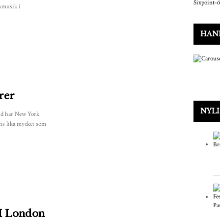
lkmusik i
HAN
rer
NYL
nd har New York
ecis lika mycket som
 I London