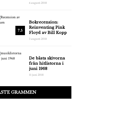
6 augusti 2018
Bokrecension:
Reinventing Pink
7.5
Floyd av Bill Kopp
3 augusti 2018
De bästa skivorna
från hitlistorna i
juni 1968
11 juni 2018
ASTE GRAMMEN