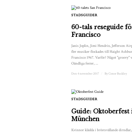
STADSGUIDER
60-tals reseguide fö
Francisco
Janis Joplin, Jimi Hendrix, Jefferson Ai
fler musiker flockades till Haight Ashbu
Francisco 1967. Varför? Något "groovy" v
Oändliga fester, ...
Den 4 november 2017
/
By
Conor Buckley
STADSGUIDER
Guide: Oktoberfest 
München
Kvinnor klädda i bröstsvällande dirndlar,