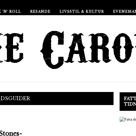
 'N' ROLL
RESANDE
LIVSSTIL & KULTUR
EVENEMA
ADSGUIDER
FATT
TID
 Stones-