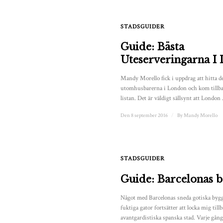
STADSGUIDER
Guide: Bästa
Uteserveringarna I
Mandy Morello fick i uppdrag att hitta de
utomhusbarerna i London och kom tillb
listan. Det är väldigt sällsynt att London .
Den 8 september 2016
/
By
Mandy Morello
STADSGUIDER
Guide: Barcelonas b
Något med Barcelonas sneda gotiska byg
fuktiga gator fortsätter att locka mig tillb
avantgardistiska spanska stad. Varje gång