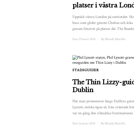
platser i västra Lo
Upptäck västra London på sextiotalet. Ho
buss som glider genom Chelsea och kika 
genom fönstret på platser där The Beatles 
Den 29 mars 2018
/
By
Mandy Morello
STADSGUIDER
The Thin Lizzy-guid
Dublin
När man promenerar längs Dublins gator,
Lynotts mörka ögon en från oväntade hör
var en gång den irländska frontmannens 
Den 16 mars 2018
/
By
Mandy Morello