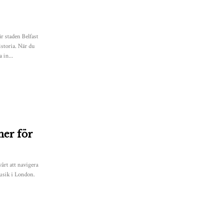
är staden Belfast
istoria. När du
 in...
ner för
vårt att navigera
emusik i London.