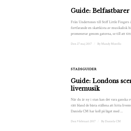
Guide: Belfastbarer
Från Undertones till Stiff Little Fingers 
fortfarande en skattkista av musikalisk h
promenerar genom gatorna, se till att titta
Den 27 maj 2017
/
By
Mandy Morello
STADSGUIDER
Guide: Londons sce
livemusik
När du är ny i stan kan det vara ganska s
rätt bland de bästa ställena att hitta liv
Daniela CM har koll på läget med ...
Den 9 februari 2017
/
By
Daniela CM