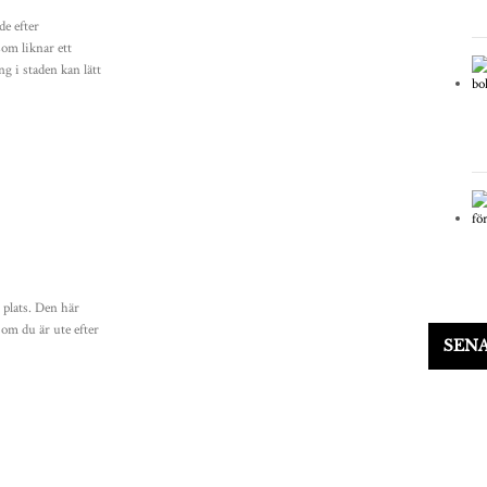
de efter
om liknar ett
g i staden kan lätt
t plats. Den här
h om du är ute efter
SEN