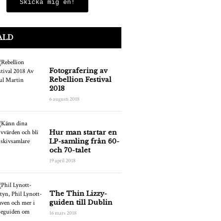
Skicka mig en!
ALD
Fotografering av
Rebellion Festival
2018
6 augusti 2018
Hur man startar en
LP-samling från 60-
och 70-talet
19 april 2018
The Thin Lizzy-
guiden till Dublin
16 mars 2018