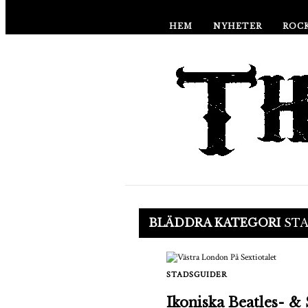
HEM
NYHETER
ROCK
BLÄDDRA KATEGORI
ST
STADSGUIDER
Ikoniska Beatles- &