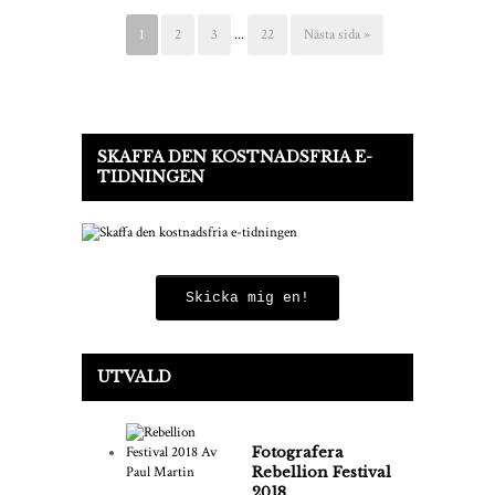
1
2
3
...
22
Nästa sida »
SKAFFA DEN KOSTNADSFRIA E-
TIDNINGEN
Skicka mig en!
UTVALD
Fotografera
Rebellion Festival
2018