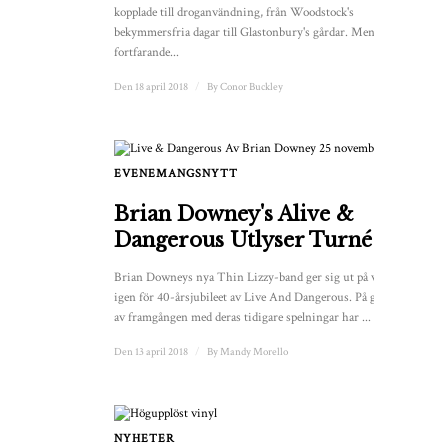
kopplade till droganvändning, från Woodstock's
bekymmersfria dagar till Glastonbury's gårdar. Men tar folk
fortfarande...
Den 18 april 2018
/
By
Conor Buckley
EVENEMANGSNYTT
Brian Downey's Alive &
Dangerous Utlyser Turné
Brian Downeys nya Thin Lizzy-band ger sig ut på vägarna
igen för 40-årsjubileet av Live And Dangerous. På grund
av framgången med deras tidigare spelningar har ...
Den 13 april 2018
/
By
Mandy Morello
NYHETER