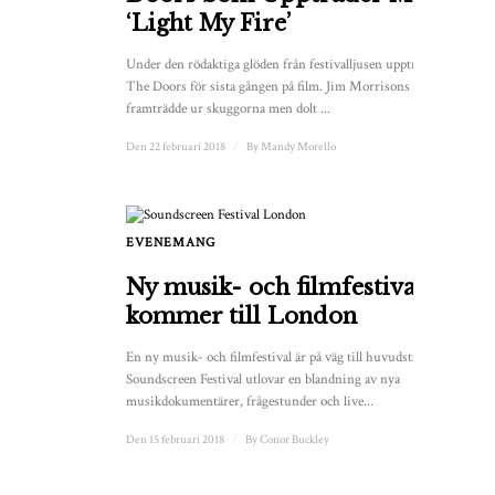
‘Light My Fire’
Under den rödaktiga glöden från festivalljusen uppträdde
The Doors för sista gången på film. Jim Morrisons ansikte
framträdde ur skuggorna men dolt ...
Den 22 februari 2018
/
By
Mandy Morello
EVENEMANG
Ny musik- och filmfestival
kommer till London
En ny musik- och filmfestival är på väg till huvudstaden.
Soundscreen Festival utlovar en blandning av nya
musikdokumentärer, frågestunder och live...
Den 15 februari 2018
/
By
Conor Buckley