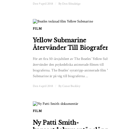
Den 9 april 2018
/
By
Den Slösaktige
FILM
Yellow Submarine
Återvänder Till Biograferna
För att fira 50-årsjubileet av The Beatles’ Yellow Submarine
återvänder den psykedeliska animerade filmen till
biograferna. The Beatles’ syratripp-animerade film Yellow
Submarine är på väg till biograferna ...
Den 4 april 2018
/
By
Conor Buckley
FILM
Ny Patti Smith-