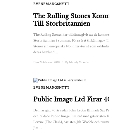
EVENEMANGSNYTT
The Rolling Stones Kommer
Till Storbritannien
The Rolling Stones har tillkännagivit att de kommer till
Storbritannien i sommar. Förra året tillkännagav The
Stones sin europeiska No Filter-turné som exkluderade
deras hemland ...
Den 26 februari 2018
/
By
Mandy Morello
EVENEMANGSNYTT
Public Image Ltd Firar 40 År
Det har gått 40 år sedan John Lydon lämnade Sex Pistols
och bildade Public Image Limited med gitarristen Keith
Levene (The Clash), basisten Jah Wobble och trummisen
Jim ...