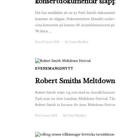
konsertdokumentär släpps
Det har meddelats att en ny Patti Smith-dokumentär
kommer att släppas. Dokumentären filmades under den
sista konserten på hennes 40-årsjubileumsturné på
Wiltern ...
Den 30 mars 2018
/
By
Conor Buckley
EVENEMANGSNYTT
1
Robert Smiths Meltdown
Robert Smith nöjer sig inte med en slutsåld konsert i Hyde
Park utan tar över Londons Meltdown Festival. The Cures
Robert Smith är kurator för årets Meltdown Festival och ...
Den 6 mars 2018
/
By
Conor Buckley