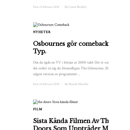
Den 23 februari 2018
/
By
Conor Buckley
NYHETER
Osbournes gör comeback...
Typ.
Om du ägde en TV i början av 2000-talet (för er som hatar
det ordet) så såg du förmodligen The Osbournes. Eller
någon version av programmet ...
Den 22 februari 2018
/
By
Mandy Morello
FILM
Sista Kända Filmen Av The
Doors Som Uppträder Med