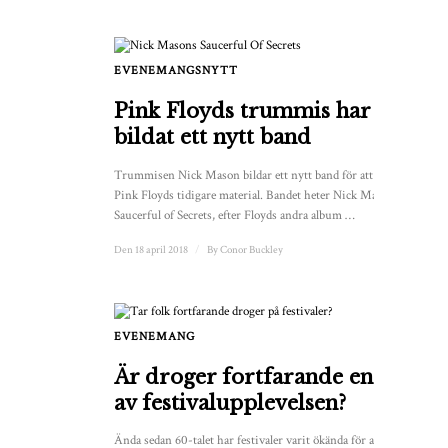
EVENEMANGSNYTT
Pink Floyds trummis har
bildat ett nytt band
Trummisen Nick Mason bildar ett nytt band för att spela
Pink Floyds tidigare material. Bandet heter Nick Mason’s
Saucerful of Secrets, efter Floyds andra album …
Den 18 april 2018
/
By
Conor Buckley
EVENEMANG
Är droger fortfarande en del
av festivalupplevelsen?
Ända sedan 60-talet har festivaler varit ökända för att vara