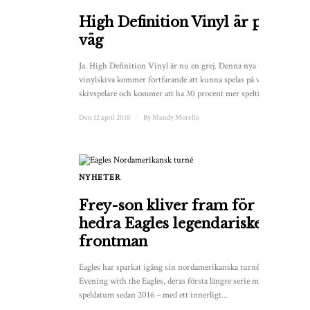
High Definition Vinyl är på
väg
Ja. High Definition Vinyl är nu en grej. Denna nya typ av
vinylskiva kommer fortfarande att kunna spelas på vanliga
skivspelare och kommer att ha 30 procent mer speltid ...
Den 12 april 2018
/
By
Mandy Morello
NYHETER
Frey-son kliver fram för att
hedra Eagles legendariske
frontman
Eagles har sparkat igång sin nordamerikanska turné – An
Evening with the Eagles, deras första längre serie med
speldatum sedan 2016 – med ett innerligt...