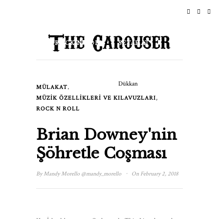
ANASAYFA
HABERLER
ROCK N ROLL
SEYAHAT
YAŞAM TARZI & KÜLTÜR
Dükkan
,
MÜLAKAT
ETKINLIKLER
HAKKINDA
,
MÜZIK ÖZELLIKLERI VE KILAVUZLARI
ROCK N ROLL
Brian Downey'nin
Şöhretle Coşması
·
By
Mandy Morello
@mandy_morello
On February 2, 2018