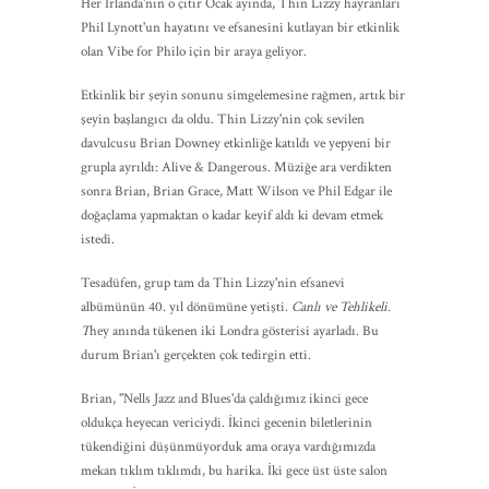
Her İrlanda'nın o çıtır Ocak ayında, Thin Lizzy hayranları
Phil Lynott'un hayatını ve efsanesini kutlayan bir etkinlik
olan Vibe for Philo için bir araya geliyor.
Etkinlik bir şeyin sonunu simgelemesine rağmen, artık bir
şeyin başlangıcı da oldu. Thin Lizzy'nin çok sevilen
davulcusu Brian Downey etkinliğe katıldı ve yepyeni bir
grupla ayrıldı: Alive & Dangerous. Müziğe ara verdikten
sonra Brian, Brian Grace, Matt Wilson ve Phil Edgar ile
doğaçlama yapmaktan o kadar keyif aldı ki devam etmek
istedi.
Tesadüfen, grup tam da Thin Lizzy'nin efsanevi
albümünün 40. yıl dönümüne yetişti.
Canlı ve Tehlikeli.
T
hey anında tükenen iki Londra gösterisi ayarladı. Bu
durum Brian'ı gerçekten çok tedirgin etti.
Brian, "Nells Jazz and Blues'da çaldığımız ikinci gece
oldukça heyecan vericiydi. İkinci gecenin biletlerinin
tükendiğini düşünmüyorduk ama oraya vardığımızda
mekan tıklım tıklımdı, bu harika. İki gece üst üste salon