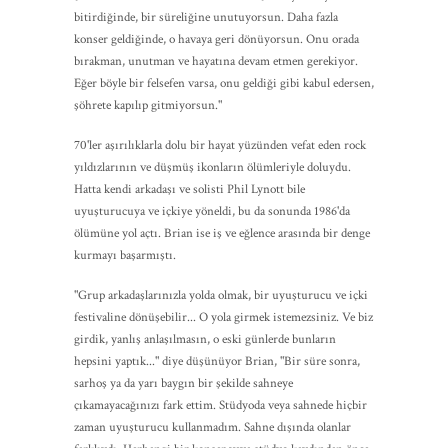
bitirdiğinde, bir süreliğine unutuyorsun. Daha fazla
konser geldiğinde, o havaya geri dönüyorsun. Onu orada
bırakman, unutman ve hayatına devam etmen gerekiyor.
Eğer böyle bir felsefen varsa, onu geldiği gibi kabul edersen,
şöhrete kapılıp gitmiyorsun."
70'ler aşırılıklarla dolu bir hayat yüzünden vefat eden rock
yıldızlarının ve düşmüş ikonların ölümleriyle doluydu.
Hatta kendi arkadaşı ve solisti Phil Lynott bile
uyuşturucuya ve içkiye yöneldi, bu da sonunda 1986'da
ölümüne yol açtı. Brian ise iş ve eğlence arasında bir denge
kurmayı başarmıştı.
"Grup arkadaşlarınızla yolda olmak, bir uyuşturucu ve içki
festivaline dönüşebilir... O yola girmek istemezsiniz. Ve biz
girdik, yanlış anlaşılmasın, o eski günlerde bunların
hepsini yaptık..." diye düşünüyor Brian, "Bir süre sonra,
sarhoş ya da yarı baygın bir şekilde sahneye
çıkamayacağınızı fark ettim. Stüdyoda veya sahnede hiçbir
zaman uyuşturucu kullanmadım. Sahne dışında olanlar