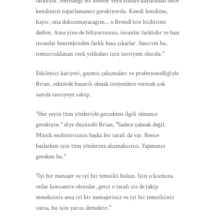
farklıydı. Herhangi bir konser veya stüdyo kaydından önce
kendimizi toparlamamız gerekiyordu. Kendi kendime,
hayır, ona dokunmayacağım... o Brendi'nin hiçbirine
dedim. Ama yine de biliyorsunuz, insanlar farklıdır ve bazı
insanlar benimkinden farklı başa çıkarlar. Sanırım bu,
tomurcuklanan rock yıldızları için tavsiyem olurdu."
Etkileyici kariyeri, geçmiş çalışmaları ve profesyonelliğiyle
Brian, sektörde başarılı olmak isteyenlere verecek çok
sayıda tavsiyeye sahip.
"Her şeyin tüm yönleriyle gerçekten ilgili olmanız
gerekiyor." diye düşündü Brian, "Sadece çalmak değil.
Müzik endüstrisinin başka bir tarafı da var. Bence
başlarken işin tüm yönlerine alışmalısınız. Yapmanız
gereken bu."
"İyi bir menajer ve iyi bir temsilci bulun. İşin o kısmına
onlar konsantre olsunlar, gerçi o tarafı siz de takip
etmelisiniz ama iyi bir menajeriniz ve iyi bir temsilciniz
varsa, bu işin yarısı demektir."