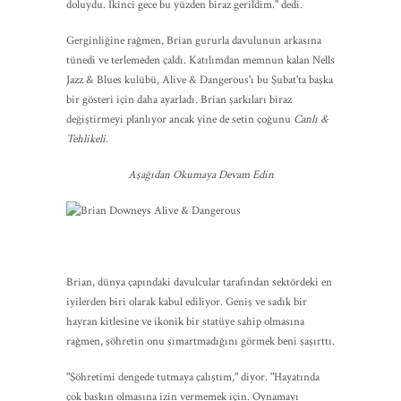
doluydu. İkinci gece bu yüzden biraz gerildim." dedi.
Gerginliğine rağmen, Brian gururla davulunun arkasına
tünedi ve terlemeden çaldı. Katılımdan memnun kalan Nells
Jazz & Blues kulübü, Alive & Dangerous'ı bu Şubat'ta başka
bir gösteri için daha ayarladı. Brian şarkıları biraz
değiştirmeyi planlıyor ancak yine de setin çoğunu
Canlı &
Tehlikeli
.
Aşağıdan Okumaya Devam Edin
Brian, dünya çapındaki davulcular tarafından sektördeki en
iyilerden biri olarak kabul ediliyor. Geniş ve sadık bir
hayran kitlesine ve ikonik bir statüye sahip olmasına
rağmen, şöhretin onu şımartmadığını görmek beni şaşırttı.
"Şöhretimi dengede tutmaya çalıştım," diyor. "Hayatında
çok baskın olmasına izin vermemek için. Oynamayı