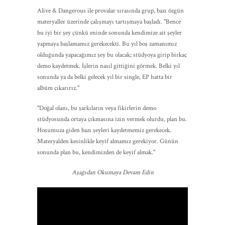
Alive & Dangerous ile provalar sırasında grup, bazı özgün
materyaller üzerinde çalışmayı tartışmaya başladı. "Bence
bu iyi bir şey çünkü eninde sonunda kendimize ait şeyler
yapmaya başlamamız gerekecekti. Bu yıl boş zamanımız
olduğunda yapacağımız şey bu olacak; stüdyoya girip birkaç
demo kaydetmek. İşlerin nasıl gittiğini görmek. Belki yıl
sonunda ya da belki gelecek yıl bir single, EP hatta bir
albüm çıkarırız."
"Doğal olanı, bu şarkıların veya fikirlerin demo
stüdyosunda ortaya çıkmasına izin vermek olurdu, plan bu.
Hoşumuza giden bazı şeyleri kaydetmemiz gerekecek.
Materyalden kesinlikle keyif almamız gerekiyor. Günün
sonunda plan bu, kendimizden de keyif almak."
Aşağıdan Okumaya Devam Edin