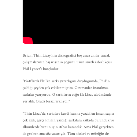
Brian, Thin Lizzy'nin diskografisi boyunca anılır, ancak
çalışmalarının başarısının çoğunu uzun süreli işbirlikçisi
Phil Lynott'a borçludur.
"1960'larda Phil'in şarkı yazarlığını duyduğumda, Phil'in
çaldığı şeyden çok etkilenmiştim. O zamanlar inanılmaz
şarkılar yazıyordu. O şarkıların çoğu ilk Lizzy albümünde
yer aldı. Orada biraz farklıydı."
"Thin Lizzy'de, şarkıları kendi başına yazabilen insan sayısı
çok azdı, gerçi Phil'in yazdığı şarkılara katkıda bulunduk ve
albümlerde bunun için itibar kazandık. Ama Phil gerçekten
de grubun ana söz yazarıydı. Tüm sözleri ve müziğin de