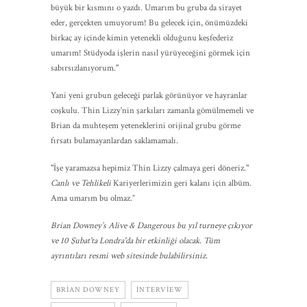
büyük bir kısmını o yazdı. Umarım bu gruba da sirayet
eder, gerçekten umuyorum! Bu gelecek için, önümüzdeki
birkaç ay içinde kimin yetenekli olduğunu keşfederiz
umarım! Stüdyoda işlerin nasıl yürüyeceğini görmek için
sabırsızlanıyorum."
Yani yeni grubun geleceği parlak görünüyor ve hayranlar
coşkulu. Thin Lizzy'nin şarkıları zamanla gömülmemeli ve
Brian da muhteşem yeteneklerini orijinal grubu görme
fırsatı bulamayanlardan saklamamalı.
"İşe yaramazsa hepimiz Thin Lizzy çalmaya geri döneriz."
Canlı ve Tehlikeli
Kariyerlerimizin geri kalanı için albüm.
Ama umarım bu olmaz.”
Brian Downey’s Alive & Dangerous bu yıl turneye çıkıyor
ve 10 Şubat'ta Londra'da bir etkinliği olacak. Tüm
ayrıntıları resmi web sitesinde bulabilirsiniz.
BRIAN DOWNEY
INTERVIEW