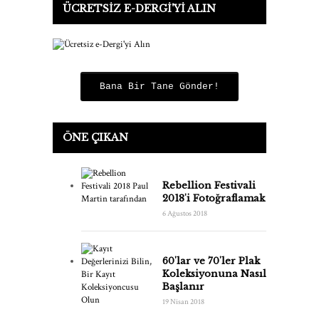
ÜCRETSIZ E-DERGI'YI ALIN
Bana Bir Tane Gönder!
ÖNE ÇIKAN
Rebellion Festivali
2018'i Fotoğraflamak
6 Ağustos 2018
60'lar ve 70'ler Plak
Koleksiyonuna Nasıl
Başlanır
19 Nisan 2018