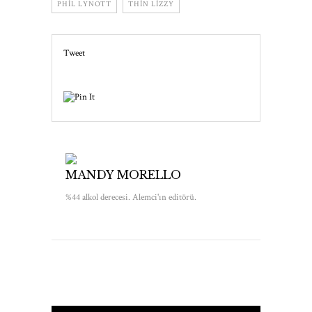
PHIL LYNOTT
THIN LIZZY
Tweet
MANDY MORELLO
%44 alkol derecesi. Alemci'ın editörü.