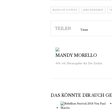
BAND OF GYPSYS
JIMI HENDRIX
T
TEILEN
Tweet
MANDY MORELLO
44% vol. Herausgeber des Der Zecher.
DAS KÖNNTE DIR AUCH G