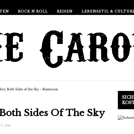
TEN
ROCK N ROLL
REISEN
LEBENSSTIL & CULTUR
SICH
KOS
 Both Sides Of The Sky
9, 2018