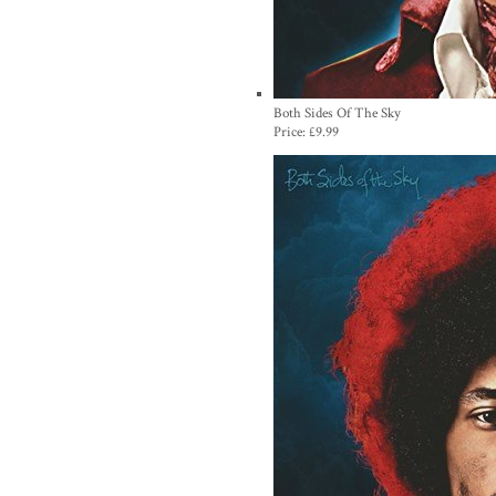
Both Sides Of The Sky
Price:
£9.99