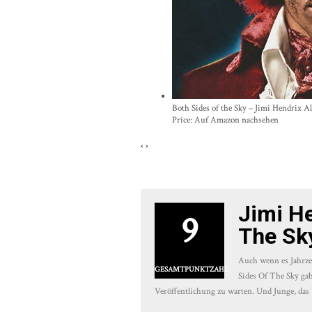
Both Sides of the Sky – Jimi Hendrix 
Price:
Auf Amazon nachsehen
‹
›
Jimi He
9
The Sk
Auch wenn es Jahrzeh
GESAMTPUNKTZAHL
Sides Of The Sky gab
Veröffentlichung zu warten. Und Junge, das 