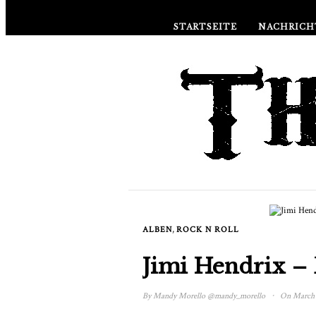
STARTSEITE
NACHRICH
ÜBER
,
ALBEN
ROCK N ROLL
Jimi Hendrix –
·
By
Mandy Morello
@mandy_morello
On March 