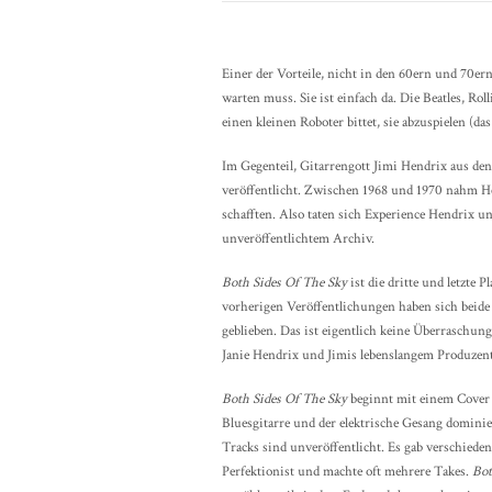
Einer der Vorteile, nicht in den 60ern und 70ern
warten muss. Sie ist einfach da. Die Beatles, Ro
einen kleinen Roboter bittet, sie abzuspielen (das
Im Gegenteil, Gitarrengott Jimi Hendrix aus de
veröffentlicht. Zwischen 1968 und 1970 nahm He
schafften. Also taten sich Experience Hendrix
unveröffentlichtem Archiv.
Both Sides Of The Sky
ist die dritte und letzte P
vorherigen Veröffentlichungen haben sich beide
geblieben. Das ist eigentlich keine Überraschu
Janie Hendrix und Jimis lebenslangem Produzen
Both Sides Of The Sky
beginnt mit einem Cover
Bluesgitarre und der elektrische Gesang dominier
Tracks sind unveröffentlicht. Es gab verschiede
Perfektionist und machte oft mehrere Takes.
Bot