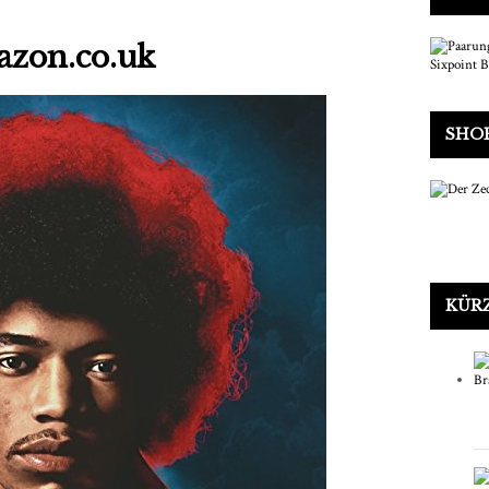
azon.co.uk
SHOP
KÜRZ