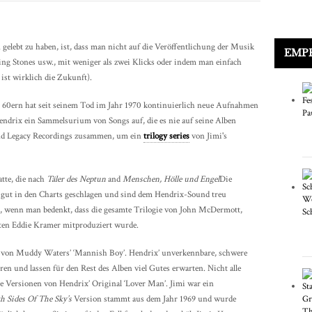
 gelebt zu haben, ist, dass man nicht auf die Veröffentlichung der Musik
EMP
lling Stones usw., mit weniger als zwei Klicks oder indem man einfach
 ist wirklich die Zukunft).
n 60ern hat seit seinem Tod im Jahr 1970 kontinuierlich neue Aufnahmen
ndrix ein Sammelsurium von Songs auf, die es nie auf seine Alben
 und Legacy Recordings zusammen, um ein
trilogy series
von Jimi's
latte, die nach
Täler des Neptun
and
Menschen, Hölle und Engel
Die
 gut in den Charts geschlagen und sind dem Hendrix-Sound treu
ng, wenn man bedenkt, dass die gesamte Trilogie von John McDermott,
ten Eddie Kramer mitproduziert wurde.
 von Muddy Waters’ ‘Mannish Boy’. Hendrix’ unverkennbare, schwere
en und lassen für den Rest des Alben viel Gutes erwarten. Nicht alle
ne Versionen von Hendrix’ Original ‘Lover Man’. Jimi war ein
h Sides Of The Sky’s
Version stammt aus dem Jahr 1969 und wurde