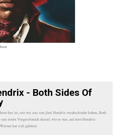
Album
ndrix - Both Sides Of
y
nte her ist, seit wir uns von Jimi Hendrix verabschiedet haben, Both
 uns einen Vorgeschmack darauf, wie es war, auf eine Hendrix-
Warten hat sich gelohnt.