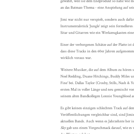
gewählt, weil sie dem Endprodukt so nahe wie mö
an das Batman-Thema - eine Anspielung auf seine
Jimi war nicht nur verspielt, sondern auch dafü
Instrumentalstück ‘Jungle’ zeigt sein formellere
Sitar und Gitarren wie ein Werkzeugkasten eines
Einer der verborgenen Schätze auf der Platte ist 
dass diese Tracks in den 60er Jahren aufgenomme
wirklich voraus war.
Weitere Musiker, die auf dem Album zu hören sin
Noel Redding, Duane Hitchings, Buddy Miles und
Fine’ bei. Dallas Taylor (Crosby, Stills, Nash &
ersten Mal in voller Länge und neu gemischt von
seinem alten Bandkollegen Lonnie Youngblood a
Es gibt keinen einzigen schlechten Track auf d
Veröffentlichungen vergleichbar sind, sind Jimis
aktuellen Bands. Auch wenn es Jahrzehnte her is
Sky
gab uns einen Vorgeschmack darauf, wie es w