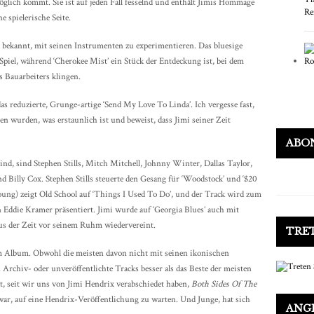
glich kommt. Sie ist auf jeden Fall fesselnd und enthält Jimis Hommage
 spielerische Seite.
r bekannt, mit seinen Instrumenten zu experimentieren. Das bluesige
s Spiel, während ‘Cherokee Mist’ ein Stück der Entdeckung ist, bei dem
 Bauarbeiters klingen.
das reduzierte, Grunge-artige ‘Send My Love To Linda’. Ich vergesse fast,
n wurden, was erstaunlich ist und beweist, dass Jimi seiner Zeit
ABO
d, sind Stephen Stills, Mitch Mitchell, Johnny Winter, Dallas Taylor,
 Billy Cox. Stephen Stills steuerte den Gesang für ‘Woodstock’ und ‘$20
 Young) zeigt Old School auf ‘Things I Used To Do’, und der Track wird zum
 Eddie Kramer präsentiert. Jimi wurde auf ‘Georgia Blues’ auch mit
us der Zeit vor seinem Ruhm wiedervereint.
TRET
em Album. Obwohl die meisten davon nicht mit seinen ikonischen
 Archiv- oder unveröffentlichte Tracks besser als das Beste der meisten
t, seit wir uns von Jimi Hendrix verabschiedet haben,
Both Sides Of The
ar, auf eine Hendrix-Veröffentlichung zu warten. Und Junge, hat sich
ANG