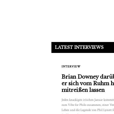
LATEST INTERVIEWS
INTERVIEW
Brian Downey darüb
er sich vom Ruhm h
mitreißen lassen
Jeden knackigen irischen Januar komme
zum Vibe for Philo zusammen, einer Vera
Leben und die Legende von Phil Lynott 