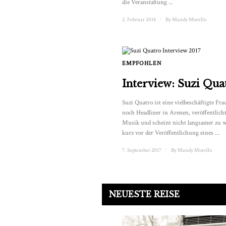
die Veranstaltung ...
2. Februar 2018
/
By
Mandy Morello
EMPFOHLEN
Interview: Suzi Qua
Suzi Quatro ist eine vielbeschäftigte Fra
noch Headliner in Arenen, veröffentlic
Musik und scheint nicht langsamer zu we
kurz vor der Veröffentlichung eines ...
7. September 2017
/
By
Mandy Morello
NEUESTE REISE