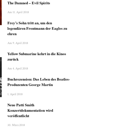
The Damned – Evil Spirits
Am 11. April 2018
Frey’s Sohn tritt an, um den
legendären Frontmann der Eagles zu
ehren
Am 9. April 2018
Yellow Submarine kehrt in die Kinos
zurück
Am 4. April 2018
Buchrezension: Das Leben des Beatles-
Produzenten George Martin
1. April 2018
Neue Patti Smith
Konzertdokumentation wird
veröffentlicht
30. März 2018