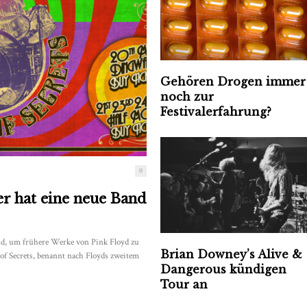
Gehören Drogen immer
noch zur
Festivalerfahrung?
0
er hat eine neue Band
nd, um frühere Werke von Pink Floyd zu
Brian Downey’s Alive &
 of Secrets, benannt nach Floyds zweitem
Dangerous kündigen
Tour an