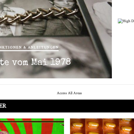
NKTIONEN & ANLEITUNGEN
H
ste vom Mai 1978
ER