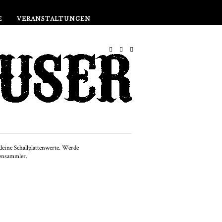
Shop
E
VERANSTALTUNGEN
EMPFOHLEN
Wie man eine
hallplattensammlung
r 60er und 70er Jahre
beginnt