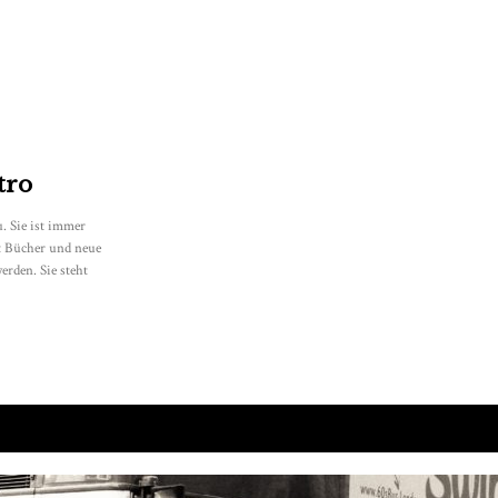
tro
u. Sie ist immer
ht Bücher und neue
rden. Sie steht