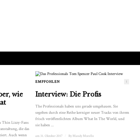
EMPFOHLEN
1
er, wie
Interview: Die Profis
at
The Professionals haben uns gerade umgehauen. Sie
segelten durch eine Reihe kerniger neuer Tracks von ihrem
frisch veröffentlichten Album What In The World, und
n Thin Lizzy-Fans
sie haben ...
nstaltung, die das
feiert. Auch wenn
am 31. Oktober 2017
/
By
Mandy Morello