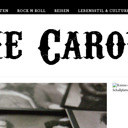
TEN
ROCK N ROLL
REISEN
LEBENSSTIL & CULTUR
Sc
de