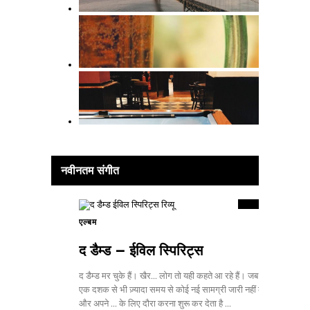
9.5
नवीनतम संगीत
स्कोर
एल्बम
2
द डैम्ड – ईविल स्पिरिट्स
द डैम्ड मर चुके हैं। खैर... लोग तो यही कहते आ रहे हैं। जब कोई बैंड
एक दशक से भी ज़्यादा समय से कोई नई सामग्री जारी नहीं करता है
और अपने ... के लिए दौरा करना शुरू कर देता है ...