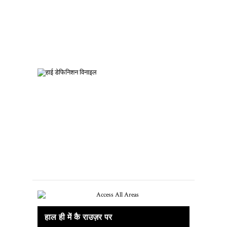
60 और 70 के दशक का रिकॉर्ड संग्रह कैसे शुरू
करें
हाई डेफिनिशन विनाइल आ रहा है
हाल ही में कै राउज़र पर