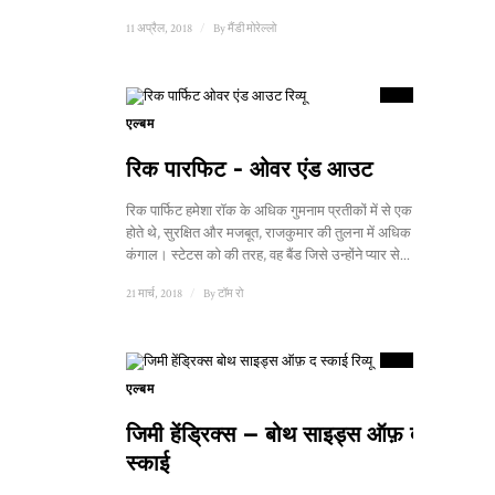
11 अप्रैल, 2018
/
By
मैंडी मोरेल्लो
8.5
स्कोर
एल्बम
3
रिक पारफिट - ओवर एंड आउट
रिक पार्फिट हमेशा रॉक के अधिक गुमनाम प्रतीकों में से एक प्रतीत
होते थे, सुरक्षित और मजबूत, राजकुमार की तुलना में अधिक चालाक
कंगाल। स्टेटस को की तरह, वह बैंड जिसे उन्होंने प्यार से...
21 मार्च, 2018
/
By
टॉम रो
9
स्कोर
एल्बम
जिमी हेंड्रिक्स – बोथ साइड्स ऑफ़ द
स्काई