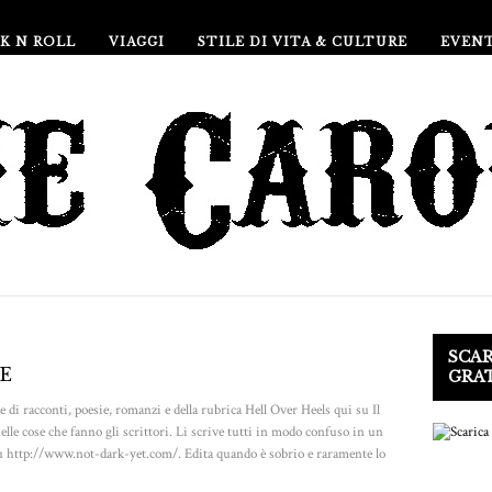
K N ROLL
VIAGGI
STILE DI VITA & CULTURE
EVEN
SCAR
E
GRA
 di racconti, poesie, romanzi e della rubrica Hell Over Heels qui su Il
elle cose che fanno gli scrittori. Li scrive tutti in modo confuso in un
 su http://www.not-dark-yet.com/. Edita quando è sobrio e raramente lo