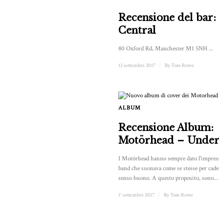
Recensione del bar
Central
80 Oxford Rd, Manchester M1 5NH ...
12 settembre 2017
/
By
Tom Rowe
ALBUM
Recensione Album:
Motörhead – Under
I Motörhead hanno sempre dato l'impress
band che suonava come se stesse per cader
senso buono. A questo proposito, sono...
1° settembre 2017
/
By
Tom Rowe