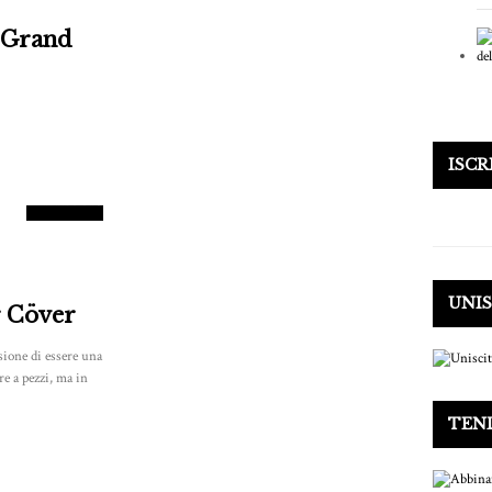
: Grand
6.5
ISCR
PUNTEGGIO
UNIS
 Cöver
ione di essere una
e a pezzi, ma in
TEN
8