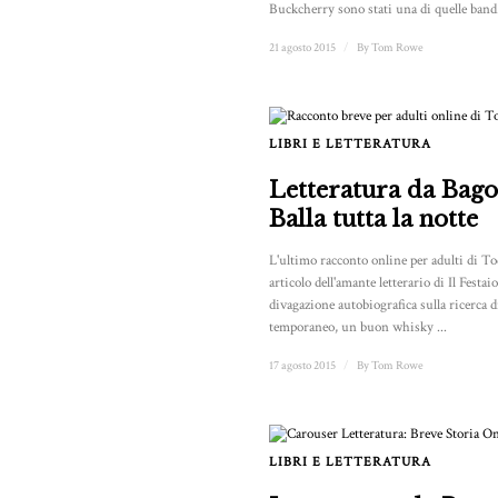
Buckcherry sono stati una di quelle band.
21 agosto 2015
/
By
Tom Rowe
LIBRI E LETTERATURA
Letteratura da Bago
Balla tutta la notte
L'ultimo racconto online per adulti di T
articolo dell'amante letterario di Il Festai
divagazione autobiografica sulla ricerca d
temporaneo, un buon whisky ...
17 agosto 2015
/
By
Tom Rowe
LIBRI E LETTERATURA