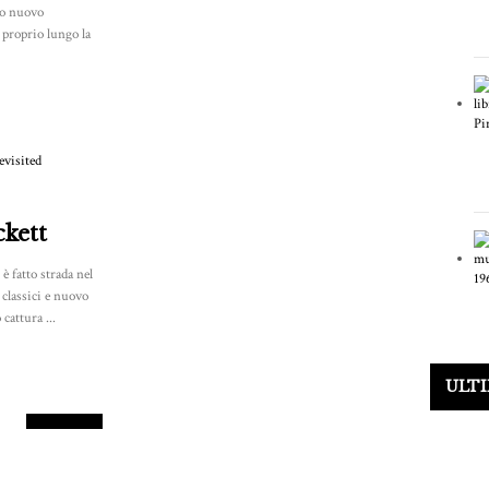
to nuovo
 proprio lungo la
ckett
 è fatto strada nel
classici e nuovo
cattura ...
8.5
ULT
PUNTEGGIO