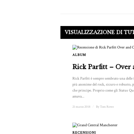
VISUALIZZAZIONE DI TUT
ALBUM
Rick Parfitt – Over
Rick Parfitt è sempre sembrato una delle 
più anonime del rock, sicuro e robusto, 
che principe. Proprio come gli Status Qu
amava...
21 marzo 2018
/
By
Tom Rowe
RECENSIONI