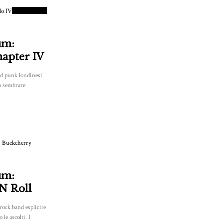
PUNTEGGIO
um:
hapter IV
nd punk londinesi
ro sembrare
um:
N Roll
rock band esplicite
le ascolti. I