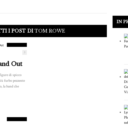
IN P
8.5
TI I POST DI
TOM ROWE
PUNTEGGIO
3
 and Out
figure di spicco
più furbo pezzente
o, la band che
8.5
PUNTEGGIO