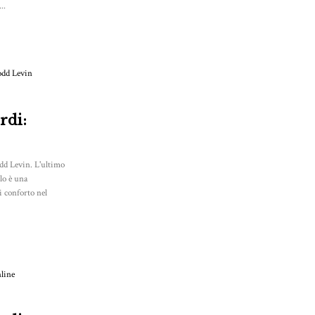
..
rdi:
odd Levin. L'ultimo
olo è una
i conforto nel