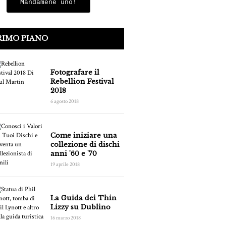
Mandamene uno!
RIMO PIANO
Fotografare il
Rebellion Festival
2018
6 agosto 2018
Come iniziare una
collezione di dischi
anni '60 e '70
19 aprile 2018
La Guida dei Thin
Lizzy su Dublino
16 marzo 2018