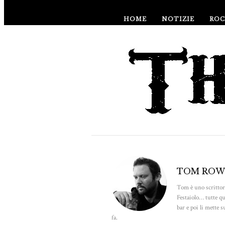
HOME
NOTIZIE
ROC
TOM ROW
Tom è uno scrittore
Festaiolo… tutte qu
bar e poi li mette
fa.