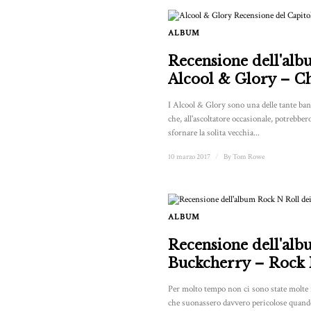
ALBUM
Recensione dell'alb
Alcool & Glory – C
I Alcool & Glory sono una delle tante ba
che, all'ascoltatore occasionale, potrebbe
sfornare la solita vecchia...
10 marzo 2017
/
By
Tom Rowe
ALBUM
Recensione dell'alb
Buckcherry – Rock 
Per molto tempo non ci sono state molte 
che suonassero davvero pericolose quando 