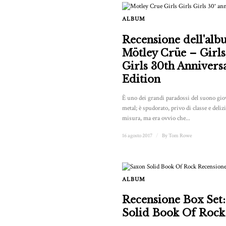
ALBUM
Recensione dell'alb
Mötley Crüe – Girls,
Girls 30th Annivers
Edition
È uno dei grandi paradossi del suono giov
metal; è spudorato, privo di classe e deliz
misura, ma era ovvio che...
16 agosto 2017
/
By
Tom Rowe
ALBUM
Recensione Box Set
Solid Book Of Rock