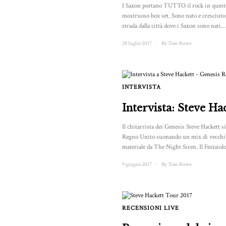
I Saxon portano TUTTO il rock in ques
mostruoso box set. Sono nato e cresciuto
strada dalla città dove i Saxon sono nati...
28 luglio 2017
/
By
Tom Rowe
INTERVISTA
Intervista: Steve Ha
Il chitarrista dei Genesis Steve Hackett si
Regno Unito suonando un mix di vecchi 
materiale da The Night Siren. Il Festaiolo 
9 giugno 2017
/
By
Tom Rowe
RECENSIONI LIVE