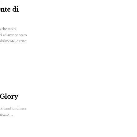
:
nte di
 che molti
ti ad aver onorato
abilmente, è stato
 Glory
unk band londinese
cato. ...
8.5