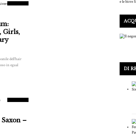
PUNTEGGIO
ACQU
um:
 Girls,
ary
anile dell'hair
ioso in egual
DI R
8.5
PUNTEGGIO
: Saxon –