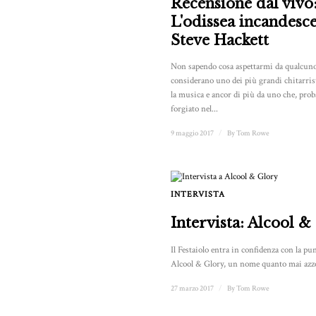
Recensione dal vivo
L'odissea incandesce
Steve Hackett
Non sapendo cosa aspettarmi da qualcuno
considerano uno dei più grandi chitarris
la musica e ancor di più da uno che, prob
forgiato nel...
9 maggio 2017
/
By
Tom Rowe
INTERVISTA
Intervista: Alcool &
Il Festaiolo entra in confidenza con la p
Alcool & Glory, un nome quanto mai azzec
27 marzo 2017
/
By
Tom Rowe