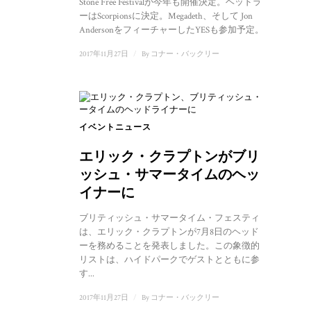
Stone Free Festivalが今年も開催決定。ヘッドライナ
ーはScorpionsに決定。Megadeth、そして Jon
AndersonをフィーチャーしたYESも参加予定。
2017年11月27日
/
By
コナー・バックリー
イベントニュース
エリック・クラプトンがブリティ
ッシュ・サマータイムのヘッドラ
イナーに
ブリティッシュ・サマータイム・フェスティバル
は、エリック・クラプトンが7月8日のヘッドライナ
ーを務めることを発表しました。この象徴的なギタ
リストは、ハイドパークでゲストとともに参加しま
す...
2017年11月27日
/
By
コナー・バックリー