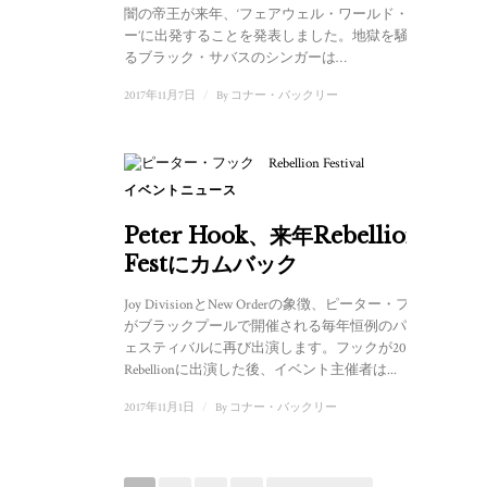
闇の帝王が来年、‘フェアウェル・ワールド・ツア
ー’に出発することを発表しました。地獄を騒がせ
るブラック・サバスのシンガーは…
2017年11月7日
/
By
コナー・バックリー
イベントニュース
Peter Hook、来年Rebellion
Festにカムバック
Joy DivisionとNew Orderの象徴、ピーター・フック
がブラックプールで開催される毎年恒例のパンクフ
ェスティバルに再び出演します。フックが2016年の
Rebellionに出演した後、イベント主催者は...
2017年11月1日
/
By
コナー・バックリー