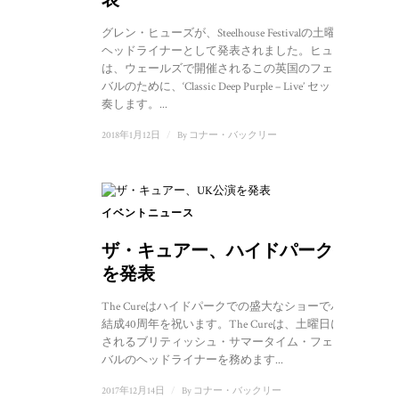
グレン・ヒューズが、Steelhouse Festivalの土曜夜の
ヘッドライナーとして発表されました。ヒューズ
は、ウェールズで開催されるこの英国のフェスティ
バルのために、‘Classic Deep Purple – Live’ セットを演
奏します。...
2018年1月12日
/
By
コナー・バックリー
イベントニュース
ザ・キュアー、ハイドパーク公演
を発表
The Cureはハイドパークでの盛大なショーでバンド
結成40周年を祝います。The Cureは、土曜日に開催
されるブリティッシュ・サマータイム・フェスティ
バルのヘッドライナーを務めます...
2017年12月14日
/
By
コナー・バックリー