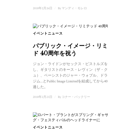
2018年2月26日
/
By
マンディ・モレロ
イベントニュース
パブリック・イメージ・リミテッ
ド 40周年を祝う
ジョン・ライドンがセックス・ピストルズを脱退
し、ギタリストのキース・レヴィン（ザ・クラッシ
ュ）、ベーシストのジャー・ウォブル、ドラマーの
ジム...とPublic Image Limitedを結成してから40年が経
過した。
2018年2月23日
/
By
コナー・バックリー
イベントニュース