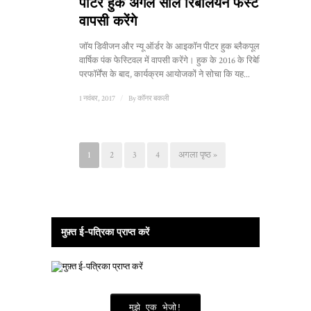
पीटर हुक अगले साल रिबेलियन फेस्ट में
वापसी करेंगे
जॉय डिवीजन और न्यू ऑर्डर के आइकॉन पीटर हुक ब्लैकपूल में
वार्षिक पंक फेस्टिवल में वापसी करेंगे। हुक के 2016 के रिबेलियन
परफॉर्मेंस के बाद, कार्यक्रम आयोजकों ने सोचा कि यह...
1 नवंबर, 2017
/
By
कॉनर बकली
1
2
3
4
अगला पृष्ठ »
मुफ़्त ई-पत्रिका प्राप्त करें
मुझे एक भेजो!