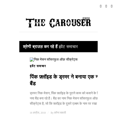
घर
समाचार
रॉक एन रोल
यात्रा
दुकान
लाइफस्टाइल और कल्चर
आयोजन
के बारे में
श्रेणी ब्राउज़ कर रहे हैं
इवेंट समाचार
इवेंट समाचार
पिंक फ़्लॉइड के ड्रमर ने बनाया एक नया
बैंड
ड्रमर निक मेसन, पिंक फ़्लॉइड के पुराने काम को बजाने के लिए एक
नया बैंड बना रहे हैं। बैंड का नाम निक मेसन सॉसरफुल ऑफ़
सीक्रेट्स है, जो कि फ़्लॉइड के दूसरे एल्बम के नाम पर रखा गया है ...
18 अप्रैल, 2018
/
By
कॉनर बकली