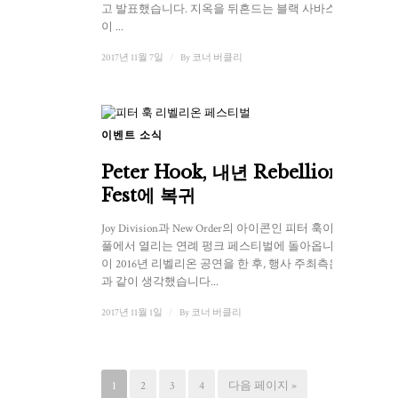
고 발표했습니다. 지옥을 뒤흔드는 블랙 사바스 보컬
이 ...
2017년 11월 7일
/
By
코너 버클리
이벤트 소식
Peter Hook, 내년 Rebellion
Fest에 복귀
Joy Division과 New Order의 아이콘인 피터 훅이 블랙
풀에서 열리는 연례 펑크 페스티벌에 돌아옵니다. 훅
이 2016년 리벨리온 공연을 한 후, 행사 주최측은 다음
과 같이 생각했습니다...
2017년 11월 1일
/
By
코너 버클리
1
2
3
4
다음 페이지 »