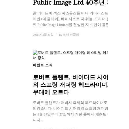
Public Image Ltd 40주년 기념
존 라이든이 섹스 피스톨즈를 떠나 기타리스트 키스
레빈 (더 클래쉬), 베이시스트 자 워블, 드러머 짐과 함
께 Public Image Limited를 결성한 지 40년이 흘렀다...
2018년 2월 23일
/
By
코너 버클리
이벤트 소식
로버트 플랜트, 비어디드 시어리
의 스프링 개더링 헤드라이너로
무대에 오르다
로버트 플랜트가 더비셔 축제의 헤드라이너로 발표
되었습니다. 비어디드 시어리의 스프링 개더링 축제
는 5월 24일부터 27일까지 캐턴 홀에서 개최될 예정입
니다...