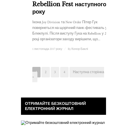
Rebellion Fest наступного
року
Ікона Joy Division та New Order Пітер Гук
повернеться на щорічний панк-фестиваль у
Блекпулі. Після виступу Гука на Rebellion у 2016
році організатори заходу вирішили, що...
1 листопада 2017 року
/
By
Конор Баклі
1
2
3
4
Наступна сторінка
»
ОТРИМАЙТЕ БЕЗКОШТОВНИЙ
ЕЛЕКТРОННИЙ ЖУРНАЛ