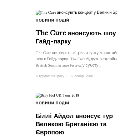
НОВИНИ ПОДІЙ
The Cure анонсують шоу в
Гайд-парку
The Cure святкують 40-річчя гурту масштабним
шоу в Гайд-парку. The Cure будуть хедлайнерами
British Summertime Festival у суботу...
14 грудня 2017 року
/
By
Конор Баклі
НОВИНИ ПОДІЙ
Біллі Айдол анонсує тур
Великою Британією та
Європою