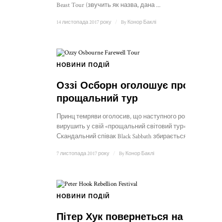
Beast Tour (звучить як назва, дана ...
14 листопада 2017 року
/
By
Конор Баклі
НОВИНИ ПОДІЙ
Оззі Осборн оголошує про
прощальний тур
Принц темряви оголосив, що наступного року
вирушить у свій «прощальний світовий тур».
Скандальний співак Black Sabbath збирається у ...
7 листопада 2017 року
/
By
Конор Баклі
НОВИНИ ПОДІЙ
Пітер Хук повернеться на