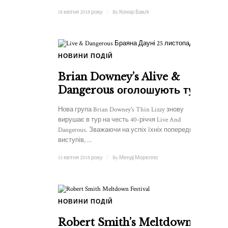
18 квітня 2018 року
/
By
Конор Баклі
НОВИНИ ПОДІЙ
Brian Downey’s Alive &
Dangerous оголошують тур
Нова група Brian Downey's Thin Lizzy знову
вирушає в тур на честь 40-річчя Live And
Dangerous. Зважаючи на успіх їхніх попередніх
виступів, ...
13 квітня 2018 року
/
By
Менді Морелло
НОВИНИ ПОДІЙ
1
Robert Smith’s Meltdown