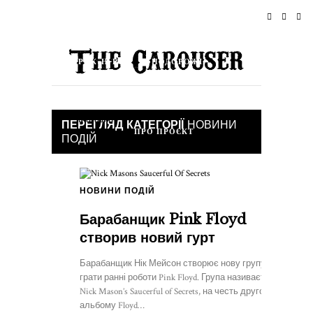
ДОМІВКА
НОВИНИ
РОК-Н-РОЛ
ПОДОРОЖІ
СТИЛЬ ЖИТТЯ & КУЛЬТУРА
ПОДІЇ
Магазин
ПЕРЕГЛЯД КАТЕГОРІЇ
НОВИНИ
ПРО ПРОЄКТ
ПОДІЙ
НОВИНИ ПОДІЙ
Барабанщик Pink Floyd
створив новий гурт
Барабанщик Нік Мейсон створює нову групу, щоб
грати ранні роботи Pink Floyd. Група називається
Nick Mason’s Saucerful of Secrets, на честь другого
альбому Floyd…