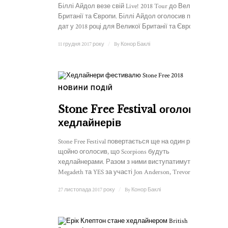
Біллі Айдол везе свій Live! 2018 Tour до Великої
Британії та Європи. Біллі Айдол оголосив про ряд
дат у 2018 році для Великої Британії та Європи. ...
11 грудня 2017 року
/
By
Конор Баклі
НОВИНИ ПОДІЙ
Stone Free Festival оголошує
хедлайнерів
Stone Free Festival повертається ще на один рік і
щойно оголосив, що Scorpions будуть
хедлайнерами. Разом з ними виступатимуть
Megadeth та YES за участі Jon Anderson, Trevor ...
27 листопада 2017 року
/
By
Конор Баклі