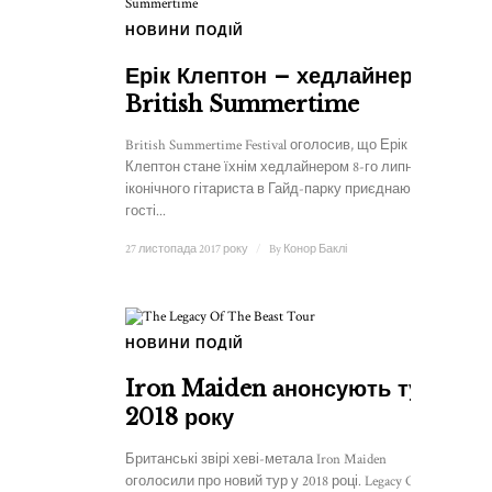
НОВИНИ ПОДІЙ
Ерік Клептон – хедлайнер
British Summertime
British Summertime Festival оголосив, що Ерік
Клептон стане їхнім хедлайнером 8-го липня. До
іконічного гітариста в Гайд-парку приєднаються
гості...
27 листопада 2017 року
/
By
Конор Баклі
НОВИНИ ПОДІЙ
Iron Maiden анонсують тур
2018 року
Британські звірі хеві-метала Iron Maiden
оголосили про новий тур у 2018 році. Legacy Of The