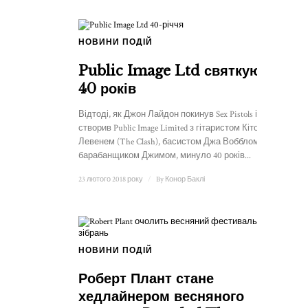
НОВИНИ ПОДІЙ
Public Image Ltd святкують
40 років
Відтоді, як Джон Лайдон покинув Sex Pistols і
створив Public Image Limited з гітаристом Кітом
Левенем (The Clash), басистом Джа Вобблом і
барабанщиком Джимом, минуло 40 років...
23 лютого 2018 року
/
By
Конор Баклі
НОВИНИ ПОДІЙ
Роберт Плант стане
хедлайнером весняного