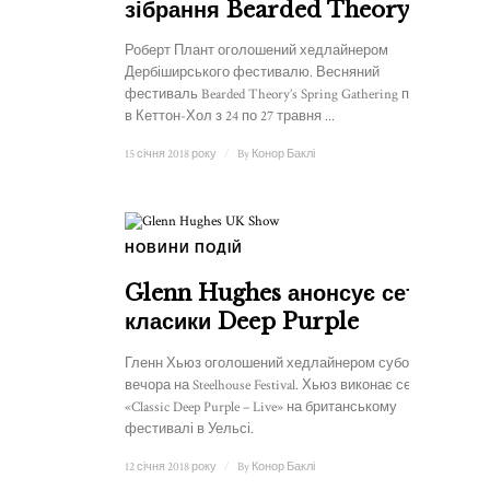
зібрання Bearded Theory
Роберт Плант оголошений хедлайнером
Дербіширського фестивалю. Весняний
фестиваль Bearded Theory’s Spring Gathering пройде
в Кеттон-Хол з 24 по 27 травня ...
15 січня 2018 року
/
By
Конор Баклі
НОВИНИ ПОДІЙ
Glenn Hughes анонсує сет
класики Deep Purple
Гленн Хьюз оголошений хедлайнером суботнього
вечора на Steelhouse Festival. Хьюз виконає сет
«Classic Deep Purple – Live» на британському
фестивалі в Уельсі.
12 січня 2018 року
/
By
Конор Баклі