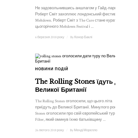
Не задовольнившись аншлагом у Гайд-парку,
Роберт Сміт захоплює лондонський фестиваль
Meltdown. Роберт Сміт з The Cure стане куратором
цьогорічного Meltdown Festival і ...
6 березня 2018 року
/
By
Конор Баклі
НОВИНИ ПОДІЙ
The Rolling Stones їдуть до
Великої Британії
The Rolling Stones оголосили, що цього літа
приїдуть до Великої Британії. Минулого року The
Stones оголосили про свій європейський тур No
Filter, який оминув їхню батьківщину ...
26 лютого 2018 року
/
By
Менді Морелло