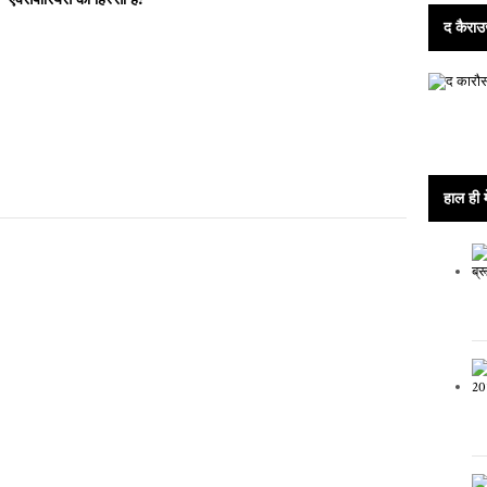
द कैराउ
हाल ही म