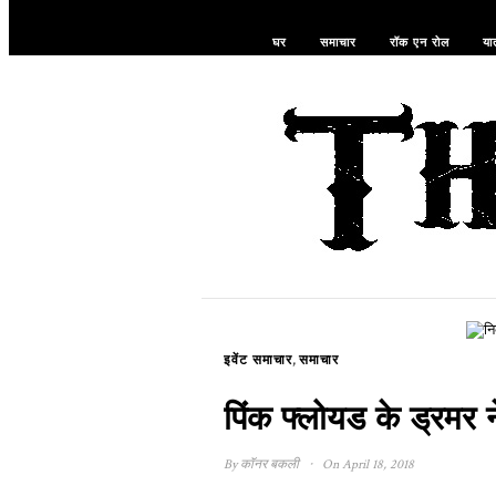
घर
समाचार
रॉक एन रोल
यात
,
इवेंट समाचार
समाचार
पिंक फ्लोयड के ड्रमर न
·
By
कॉनर बकली
On April 18, 2018