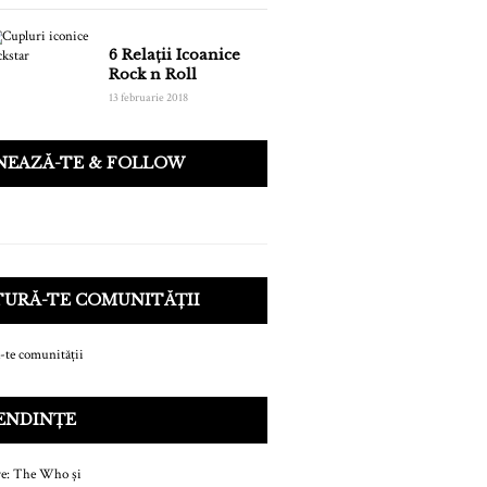
6 Relații Icoanice
Rock n Roll
13 februarie 2018
NEAZĂ-TE & FOLLOW
TURĂ-TE COMUNITĂȚII
ENDINȚE