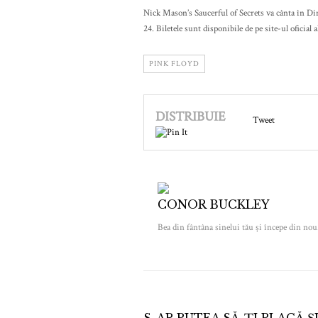
Nick Mason’s Saucerful of Secrets va cânta în Di
24. Biletele sunt disponibile de pe site-ul oficial a
PINK FLOYD
DISTRIBUIE
Tweet
CONOR BUCKLEY
Bea din fântâna sinelui tău și începe din nou
S-AR PUTEA SĂ-ȚI PLACĂ Ș