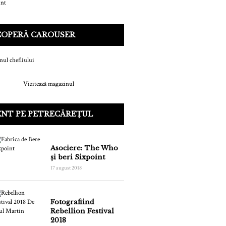
COPERĂ CAROUSER
Vizitează magazinul
ENT PE PETRECĂREȚUL
Asociere: The Who
și beri Sixpoint
17 august 2018
Fotografiind
Rebellion Festival
2018