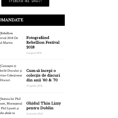
Trimite-mi unul!
OMANDATE
Fotografiind
Rebellion Festival
2018
6 august 2018
Cum să începi o
colecție de discuri
din anii '60 & '70
19 aprilie 2018
Ghidul Thin Lizzy
pentru Dublin
16 martie 2018