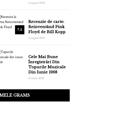
6 august 2018
Recenzie de carte:
Reinventând Pink
7.5
Floyd de Bill Kopp
3 august 2018
Cele Mai Bune
Înregistrări Din
Topurile Muzicale
Din Iunie 1968
11 iunie 2018
IMELE GRAMS