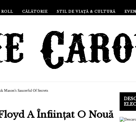
 ROLL
CĂLĂTORIE
STIL DE VIAȚĂ & CULTURĂ
EVE
DESC
ELE
 Floyd A Înființat O Nouă