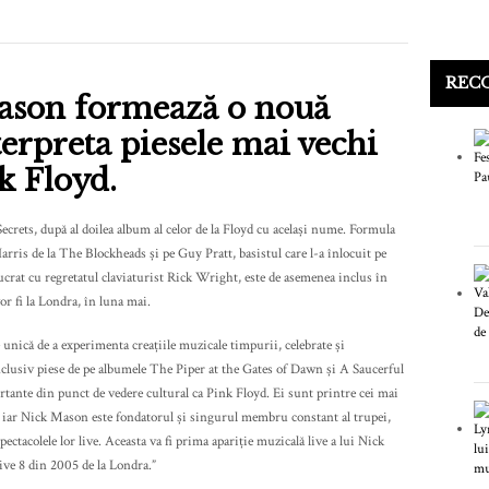
REC
Mason formează o nouă
terpreta piesele mai vechi
nk Floyd.
crets, după al doilea album al celor de la Floyd cu același nume. Formula
rris de la The Blockheads și pe Guy Pratt, basistul care l-a înlocuit pe
rat cu regretatul claviaturist Rick Wright, este de asemenea inclus în
or fi la Londra, în luna mai.
 unică de a experimenta creațiile muzicale timpurii, celebrate și
 inclusiv piese de pe albumele The Piper at the Gates of Dawn și A Saucerful
ortante din punct de vedere cultural ca Pink Floyd. Ei sunt printre cei mai
e, iar Nick Mason este fondatorul și singurul membru constant al trupei,
pectacolele lor live. Aceasta va fi prima apariție muzicală live a lui Nick
ive 8 din 2005 de la Londra.”