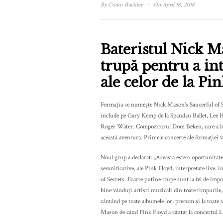
·
By
Conor Buckley
On April 18, 2018
Bateristul Nick 
trupă pentru a in
ale celor de la Pi
Formația se numește Nick Mason’s Saucerful of Se
include pe Gary Kemp de la Spandau Ballet, Lee Ha
Roger Water. Compozitorul Dom Beken, care a luc
această aventură. Primele concerte ale formației v
Noul grup a declarat: „Aceasta este o oportunitate
semnificative, ale Pink Floyd, interpretate live,
of Secrets. Foarte puține trupe sunt la fel de imp
bine vânduți artiști muzicali din toate timpuril
cântând pe toate albumele lor, precum și la toate s
Mason de când Pink Floyd a cântat la concertul L