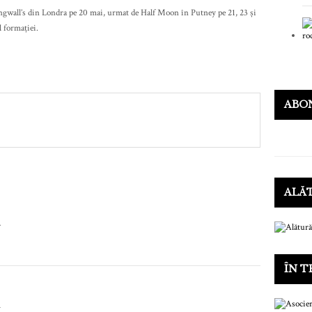
ngwall’s din Londra pe 20 mai, urmat de Half Moon în Putney pe 21, 23 și
l formației.
ABO
ALĂ
.
ÎN T
I