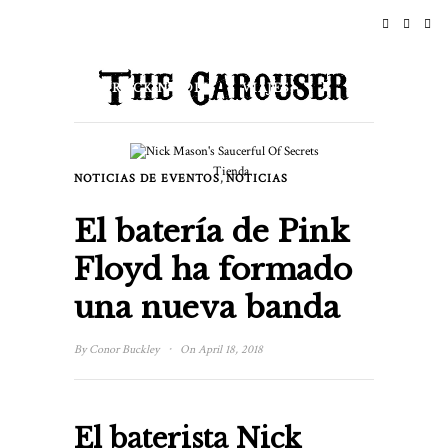
INICIO
NOTICIAS
ROCK N ROLL
VIAJES
ESTILO DE VIDA & CULTURA
Tienda
,
NOTICIAS DE EVENTOS
NOTICIAS
EVENTOS
ACERCA DE
El batería de Pink
Floyd ha formado
una nueva banda
·
By
Conor Buckley
On April 18, 2018
El baterista Nick