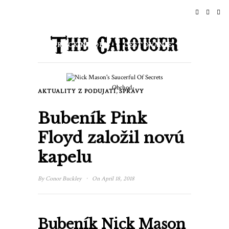
DOMOV
SPRÁVY
ROCK N ROLL
CESTOVANIE
ŽIVOTNÝ ŠTÝL & KULTÚRA
Obchod
,
AKTUALITY Z PODUJATÍ
SPRÁVY
UDALOSTI
O NÁS
Bubeník Pink
Floyd založil novú
kapelu
·
By
Conor Buckley
On April 18, 2018
Bubeník Nick Mason