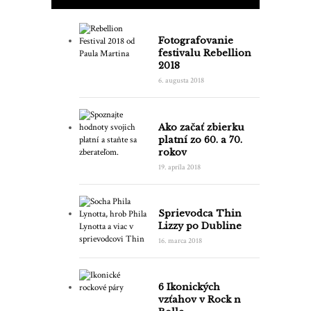
Fotografovanie
festivalu Rebellion
2018
6. augusta 2018
Ako začať zbierku
platní zo 60. a 70.
rokov
19. apríla 2018
Sprievodca Thin
Lizzy po Dubline
16. marca 2018
6 Ikonických
vzťahov v Rock n