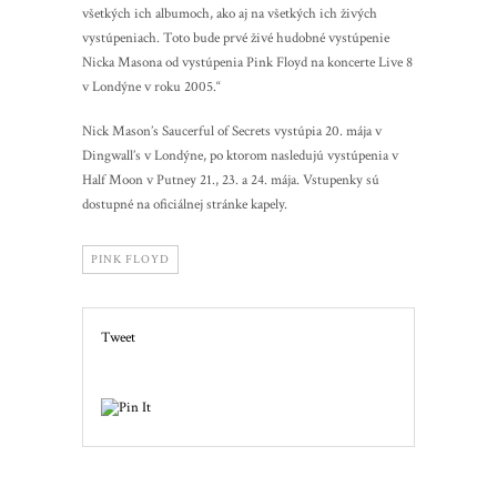
všetkých ich albumoch, ako aj na všetkých ich živých
vystúpeniach. Toto bude prvé živé hudobné vystúpenie
Nicka Masona od vystúpenia Pink Floyd na koncerte Live 8
v Londýne v roku 2005.“
Nick Mason’s Saucerful of Secrets vystúpia 20. mája v
Dingwall’s v Londýne, po ktorom nasledujú vystúpenia v
Half Moon v Putney 21., 23. a 24. mája. Vstupenky sú
dostupné na oficiálnej stránke kapely.
PINK FLOYD
Tweet