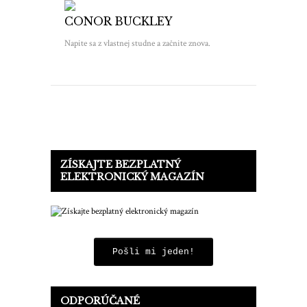
CONOR BUCKLEY
Napite sa z vlastnej studne a začnite znova.
ZÍSKAJTE BEZPLATNÝ
ELEKTRONICKÝ MAGAZÍN
Pošli mi jeden!
ODPORÚČANÉ