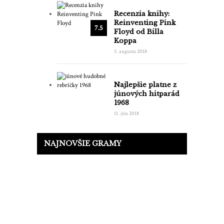
Recenzia knihy:
Reinventing Pink
7.5
Floyd od Billa
Koppa
3. augusta 2018
Najlepšie platne z
júnových hitparád
1968
11. jún 2018
NAJNOVŠIE GRAMY