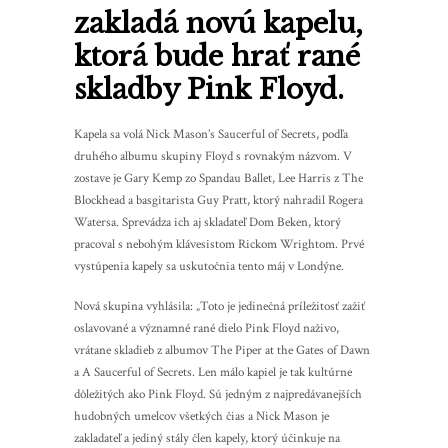
zakladá novú kapelu,
ktorá bude hrať rané
skladby Pink Floyd.
Kapela sa volá Nick Mason’s Saucerful of Secrets, podľa
druhého albumu skupiny Floyd s rovnakým názvom. V
zostave je Gary Kemp zo Spandau Ballet, Lee Harris z The
Blockhead a basgitarista Guy Pratt, ktorý nahradil Rogera
Watersa. Sprevádza ich aj skladateľ Dom Beken, ktorý
pracoval s nebohým klávesistom Rickom Wrightom. Prvé
vystúpenia kapely sa uskutočnia tento máj v Londýne.
Nová skupina vyhlásila: „Toto je jedinečná príležitosť zažiť
oslavované a významné rané dielo Pink Floyd naživo,
vrátane skladieb z albumov The Piper at the Gates of Dawn
a A Saucerful of Secrets. Len málo kapiel je tak kultúrne
dôležitých ako Pink Floyd. Sú jedným z najpredávanejších
hudobných umelcov všetkých čias a Nick Mason je
zakladateľ a jediný stály člen kapely, ktorý účinkuje na