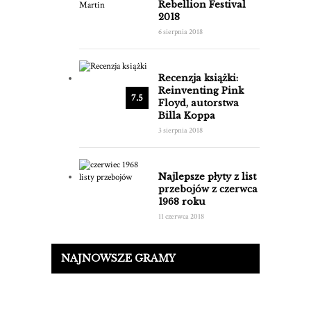
Rebellion Festival
2018
6 sierpnia 2018
Recenzja książki:
Reinventing Pink
7.5
Floyd, autorstwa
Billa Koppa
3 sierpnia 2018
Najlepsze płyty z list
przebojów z czerwca
1968 roku
11 czerwca 2018
NAJNOWSZE GRAMY