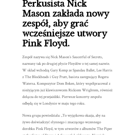
Perkusista Nick
Mason zakłada nowy
zespół, aby grać
wcześniejsze utwory
Pink Floyd.
Zespół nazywa się Nick Mason’s Saucerful of Secrets,
nazwany tak po drugiej płycie Floydów o tej samej nazwie.
W skład wchodzą Gary Kemp ze Spandau Ballet, Lee Harris
z The Blockheads i Guy Pratt, basista zastępujący Rogera
Watersa. Kompozytor Dom Beken, który współpracował z
nieżyjącym już klawiszowcem Rickiem Wrightem, również
dołącza do tej przejażdżki. Pierwsze koncerty zespołu
odbędą się w Londynie w maju tego roku.
Nowa grupa powiedziała: „To wyjątkowa okazja, aby na
żywo doświadczyć słynnego i znaczącego wczesnego
dorobku Pink Floyd, w tym utworów z albumów The Piper