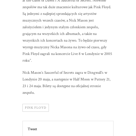
at the Gates of Dawn i A Saucerful of Secrets. Niewiele
zespołów ma tak duże znaczenie kulturowe jak Pink Floyd.
Są jednymi z najlepiej sprzedających się artystów
muzycznych wszech czasów, a Nick Mason jest
założycielem i jedynym stałym członkiem zespołu,
grającym na wszystkich ich albumach, a także na
wszystkich ich koncertach na żywo. To będzie pierwszy
występ muzyczny Nicka Masona na żywo od czasu, gdy
Pink Floyd zagrali na koncercie Live 8 w Londynie w 2005
roku”.
Nick Mason’s Saucerful of Secrets zagra w Dingwall’s w
Londynie 20 maja, a następnie w Half Moon w Putney 21,
23 i 24 maja. Bilety są dostępne na oficjalnej stronie
zespołu.
PINK FLOYD
Tweet