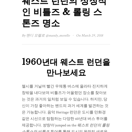
웨스트 런던의 상징적
인 비틀즈 & 롤링 스
톤즈 명소
·
By
맨디 모렐로
@mandy_morello
On March 29, 2018
1960년대 웨스트 런던을
만나보세요
첼시를 거닐며 빨간 우체통 버스에 올라타 진지하게
창밖을 내다보며 비틀즈가 어울렸던 장소를 찾아보
는 것은 과거의 일처럼 보일 수 있습니다. 하지만, 당
신이 가장 좋아하는 밴드의 과거 세계를 발견하는 것
은 가능합니다. 음악 Heritage 런던은 도시를 만화경
같은 시선으로 탐험하는 다양한 60년대 버스 투어를
제공합니다.
방탕아
jumped on the
웨스트 런던의 롤링
스톤스와 비틀즈
투어를 통해 도시의 완전히 새로운