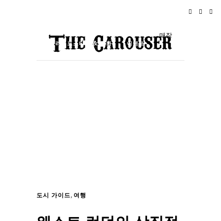
홈
뉴스
로큰롤
여행
매장
라이프스타일 & 문화
이벤트
소개
,
도시 가이드
여행