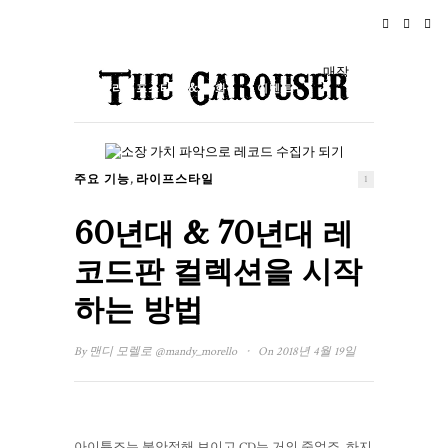
홈
뉴스
로큰롤
여행
매장
라이프스타일 & 문화
이벤트
소개
,
주요 기능
라이프스타일
1
60년대 & 70년대 레
코드판 컬렉션을 시작
하는 방법
·
By
맨디 모렐로
@mandy_morello
On 2018년 4월 19일
아이튠즈는 불안정해 보이고 CD는 거의 죽었죠. 하지