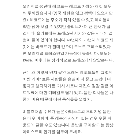
오리지널 60년대 레코드는 레코드 자체와 재킷 모두
꽤 두꺼웠습니다 (영국 재킷은 얇고 광택이 있었지만
요). 레코드에는 주소가 적혀 있을 수 있고 레이블이
약간 낡아 보일 수 있지만 슬리브가 더 큰 단서가 될
겁니다. 슬리브에는 프레스된 시기와 같은 시대의 앨
범이 들어 있어야 합니다. 60년대와 70년대 레코드 재
킷에는 바코드가 절대 없으며 모노로 프레스되었다
면 오리지널 프레스반일 가능성이 높습니다. 모노는
1968년 이후에는 정기적으로 프레스되지 않았습니다.
근데 왜 이렇게 먼지 쌓인 오래된 레코드들이 그렇게
비싼 거야? 보통 사람들은 음질이 더 좋고 느낌이 더
좋다고 생각하거든. 가사 시트나 재킷의 질감 같은 아
트워크에 대한 디테일도 담겨 있고. 음반 회사들은 나
중에 비용 때문에 이런 특징들을 없앴지.
비틀즈처럼 수요가 높은 아티스트의 오리지널 음반
은 매우 비싸며, 존 레논의 사인이 있는 경우 수천 파
운드에 달할 수도 있습니다. 음반을 구매할 때는 항상
아티스트의 인기를 염두에 두세요.