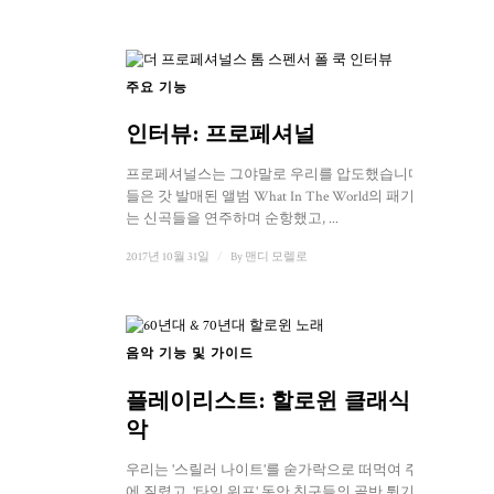
주요 기능
1
인터뷰: 프로페셔널
프로페셔널스는 그야말로 우리를 압도했습니다. 그
들은 갓 발매된 앨범 What In The World의 패기 넘치
는 신곡들을 연주하며 순항했고, ...
2017년 10월 31일
/
By
맨디 모렐로
음악 기능 및 가이드
플레이리스트: 할로윈 클래식 음
악
우리는 '스릴러 나이트'를 숟가락으로 떠먹여 주는 것
에 질렸고, '타임 워프' 동안 친구들의 골반 튕기기에