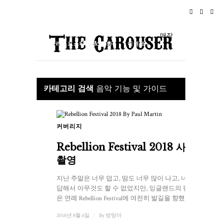
홈
뉴스
로큰롤
여행
매장
라이프스타일 & 문화
이벤트
소개
카테고리 검색
음악 기능 및 가이드
커버리지
1
Rebellion Festival 2018 사진
촬영
지난 주말은 너무 덥고, 땀도 너무 많이 나고, 너무 답
답해서 아무것도 할 수 없었지만, 잉글랜드의 펑크 신
은 연례 Rebellion Festival에 여전히 발길을 향했다. ...
2018년 8월 6일
/
By
방탕아