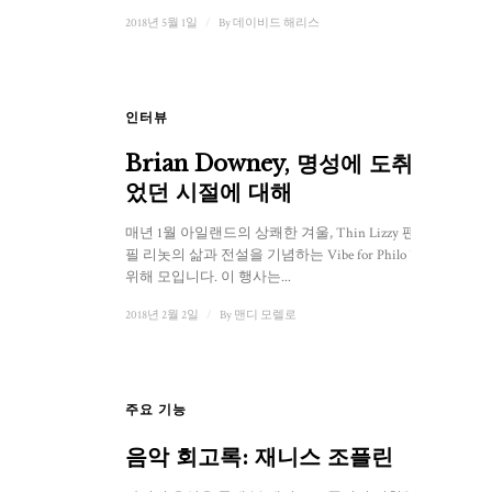
2018년 5월 1일
/
By
데이비드 해리스
인터뷰
Brian Downey, 명성에 도취되
었던 시절에 대해
매년 1월 아일랜드의 상쾌한 겨울, Thin Lizzy 팬들은
필 리놋의 삶과 전설을 기념하는 Vibe for Philo 행사를
위해 모입니다. 이 행사는...
2018년 2월 2일
/
By
맨디 모렐로
주요 기능
음악 회고록: 재니스 조플린