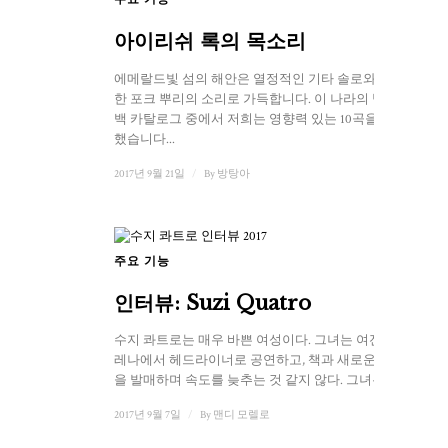
아이리쉬 록의 목소리
에메랄드빛 섬의 해안은 열정적인 기타 솔로와 유쾌
한 포크 뿌리의 소리로 가득합니다. 이 나라의 방대한
백 카탈로그 중에서 저희는 영향력 있는 10곡을 엄선
했습니다...
2017년 9월 21일
/
By
방탕아
주요 기능
인터뷰: Suzi Quatro
수지 콰트로는 매우 바쁜 여성이다. 그녀는 여전히 아
레나에서 헤드라이너로 공연하고, 책과 새로운 음악
을 발매하며 속도를 늦추는 것 같지 않다. 그녀는 곧 ...
2017년 9월 7일
/
By
맨디 모렐로