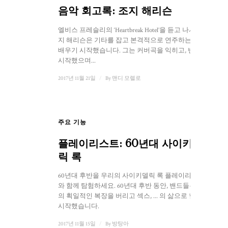
음악 회고록: 조지 해리슨
엘비스 프레슬리의 ‘Heartbreak Hotel’을 듣고 나서, 조
지 해리슨은 기타를 잡고 본격적으로 연주하는 법을
배우기 시작했습니다. 그는 커버곡을 익히고, 밴드를
시작했으며...
2017년 11월 21일
/
By
맨디 모렐로
주요 기능
1
플레이리스트: 60년대 사이키델
릭 록
60년대 후반을 우리의 사이키델릭 록 플레이리스트
와 함께 탐험하세요. 60년대 후반 동안, 밴드들은 그들
의 획일적인 복장을 버리고 섹스, ... 의 삶으로 향하기
시작했습니다.
2017년 11월 15일
/
By
방탕아