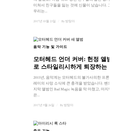
미쳐서 친구들을 잃는 것에 신물이 났습니다. 그래서
우리는...
2017년 10월 23일
/
By
방탕아
음악 기능 및 가이드
모터헤드 언더 커버: 헌정 앨범으
로 스타일리시하게 퇴장하는 방법
2015년, 음악계는 모터헤드의 불가사의한 프론트맨,
레미의 사망 소식에 큰 충격을 받았습니다. 밴드는 마
지막 앨범인 Bad Magic 녹음을 막 마쳤고, 마지막 곡
은...
2017년 9월 26일
/
By
방탕아
주요 기능
1