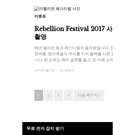
이벤트
1
Rebellion Festival 2017 사진
촬영
매년 열리는 펑크 페스티벌이 돌아왔습니다. 영국의
한여름, 펑크족들이 무리를 지어 블랙풀 시로 몰려듭
니다. 한 손에는 헤어 글루를 들고, 또 다른 손에는...
2017년 8월 7일
/
By
방탕아
1
2
3
4
다음 페이지 »
무료 전자 잡지 받기