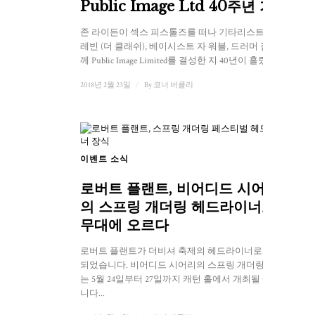
Public Image Ltd 40주년 기념
존 라이든이 섹스 피스톨즈를 떠나 기타리스트 키스
레빈 (더 클래쉬), 베이시스트 자 워블, 드러머 짐과 함
께 Public Image Limited를 결성한 지 40년이 흘렀다...
2018년 2월 23일
/
By
코너 버클리
이벤트 소식
로버트 플랜트, 비어디드 시어리
의 스프링 개더링 헤드라이너로
무대에 오르다
로버트 플랜트가 더비셔 축제의 헤드라이너로 발표
되었습니다. 비어디드 시어리의 스프링 개더링 축제
는 5월 24일부터 27일까지 캐턴 홀에서 개최될 예정입
니다...