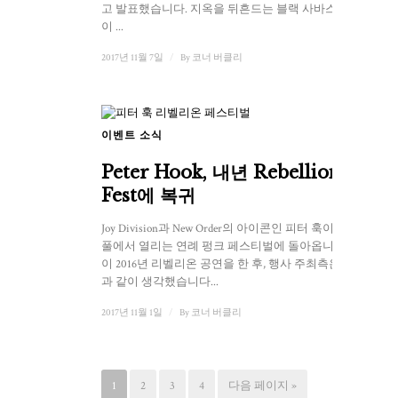
고 발표했습니다. 지옥을 뒤흔드는 블랙 사바스 보컬
이 ...
2017년 11월 7일
/
By
코너 버클리
이벤트 소식
Peter Hook, 내년 Rebellion
Fest에 복귀
Joy Division과 New Order의 아이콘인 피터 훅이 블랙
풀에서 열리는 연례 펑크 페스티벌에 돌아옵니다. 훅
이 2016년 리벨리온 공연을 한 후, 행사 주최측은 다음
과 같이 생각했습니다...
2017년 11월 1일
/
By
코너 버클리
1
2
3
4
다음 페이지 »