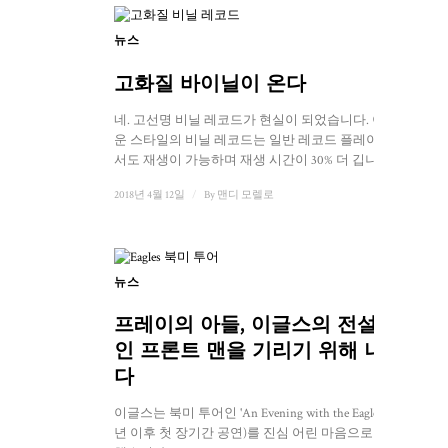
뉴스
고화질 바이닐이 온다
네. 고선명 비닐 레코드가 현실이 되었습니다. 이 새로
운 스타일의 비닐 레코드는 일반 레코드 플레이어에
서도 재생이 가능하며 재생 시간이 30% 더 깁니다...
2018년 4월 12일
/
By
맨디 모렐로
뉴스
프레이의 아들, 이글스의 전설적
인 프론트 맨을 기리기 위해 나서
다
이글스는 북미 투어인 'An Evening with the Eagles'(2016
년 이후 첫 장기간 공연)를 진심 어린 마음으로 시작