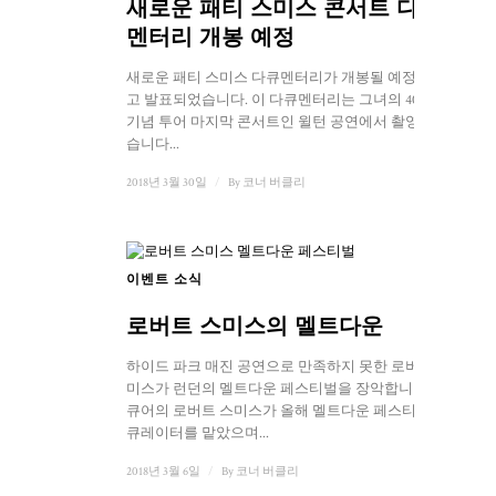
새로운 패티 스미스 콘서트 다큐
멘터리 개봉 예정
새로운 패티 스미스 다큐멘터리가 개봉될 예정이라
고 발표되었습니다. 이 다큐멘터리는 그녀의 40주년
기념 투어 마지막 콘서트인 윌턴 공연에서 촬영되었
습니다...
2018년 3월 30일
/
By
코너 버클리
이벤트 소식
1
로버트 스미스의 멜트다운
하이드 파크 매진 공연으로 만족하지 못한 로버트 스
미스가 런던의 멜트다운 페스티벌을 장악합니다. 더
큐어의 로버트 스미스가 올해 멜트다운 페스티벌의
큐레이터를 맡았으며...
2018년 3월 6일
/
By
코너 버클리