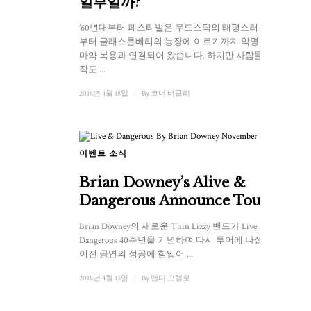
일부일까?
’60년대부터 페스티벌은 우드스탁의 태평스러운 시절
부터 글래스톤베리의 농장에 이르기까지 악명 높게
마약 복용과 연결되어 왔습니다. 하지만 사람들은 아
직도 ...
2018년 4월 18일
/
By
코너 버클리
이벤트 소식
Brian Downey’s Alive &
Dangerous Announce Tour
Brian Downey의 새로운 Thin Lizzy 밴드가 Live And
Dangerous 40주년을 기념하여 다시 투어에 나섭니다.
이전 공연의 성공에 힘입어 ...
2018년 4월 13일
/
By
맨디 모렐로