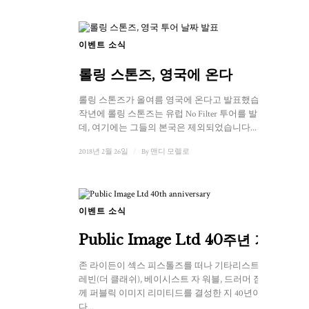
이벤트 소식
롤링 스톤즈, 영국에 온다
롤링 스톤즈가 올여름 영국에 온다고 발표했습니다.
작년에 롤링 스톤즈는 유럽 No Filter 투어를 발표했는
데, 여기에는 그들의 본국은 제외되었습니다...
2018년 2월 26일
/
By
맨디 모렐로
이벤트 소식
Public Image Ltd 40주년 기념
존 라이든이 섹스 피스톨즈를 떠나 기타리스트 키스
레빈(더 클래쉬), 베이시스트 자 워블, 드러머 짐과 함
께 퍼블릭 이미지 리미티드를 결성한 지 40년이 흘렀
다...