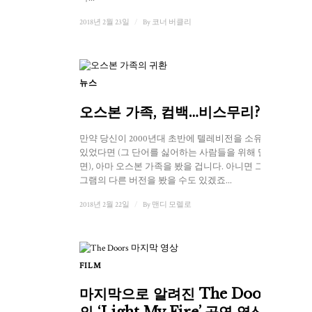
2018년 2월 23일
/
By
코너 버클리
뉴스
오스본 가족, 컴백…비스무리?
만약 당신이 2000년대 초반에 텔레비전을 소유하고
있었다면 (그 단어를 싫어하는 사람들을 위해 말하자
면), 아마 오스본 가족을 봤을 겁니다. 아니면 그 프로
그램의 다른 버전을 봤을 수도 있겠죠...
2018년 2월 22일
/
By
맨디 모렐로
FILM
마지막으로 알려진 The Doors
의 ‘Light My Fire’ 공연 영상