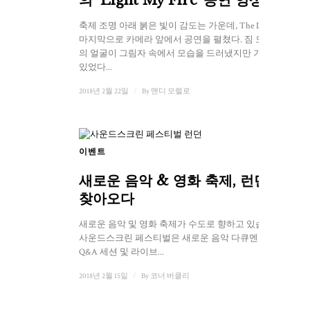
축제 조명 아래 붉은 빛이 감도는 가운데, The Doors는
마지막으로 카메라 앞에서 공연을 펼쳤다. 짐 모리슨
의 얼굴이 그림자 속에서 모습을 드러냈지만 가려져
있었다...
2018년 2월 22일
/
By
맨디 모렐로
이벤트
새로운 음악 & 영화 축제, 런던에
찾아오다
새로운 음악 및 영화 축제가 수도로 향하고 있습니다.
사운드스크린 페스티벌은 새로운 음악 다큐멘터리,
Q&A 세션 및 라이브...
2018년 2월 15일
/
By
코너 버클리